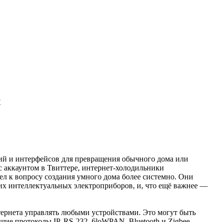
t
ний и интерфейсов для превращения обычного дома или
 аккаунтом в Твиттере, интернет-холодильники
шел к вопросу создания умного дома более системно. Они
их интеллектуальных электроприборов, и, что ещё важнее —
тернета управлять любыми устройствами. Это могут быть
щие протоколы IP, RS-232, 6loWPAN, Bluetooth и Zigbee.