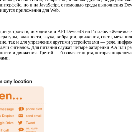
 интерфейс, но и на JavaScript, с помощью среды выполнения D
 пишутся приложения для Web.
ии устройств, исходники и API DeviceJS на Гитхабе. «Железная
атуры, влажности, звука, вибрации, движения, света, механиче
не, так и для управления другими устройствами — реле, инфра
дачи сигналов. Для питания служат четыре батарейки AA или р
сти и движения. Третий — базовая станция, которая подключае
вами.