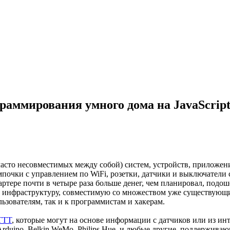
раммирования умного дома на JavaScrip
часто несовместимых между собой) систем, устройств, приложе
очки с управлением по WiFi, розетки, датчики и выключатели с
артере почти в четыре раза больше денег, чем планировал, подо
ую инфраструктуру, совместимую со множеством уже существующ
зователям, так и к программистам и хакерам.
TTT
, которые могут на основе информации с датчиков или из ин
Arduino, Belkin WeMo, Philips Hue, и любые другие, поддерживаю