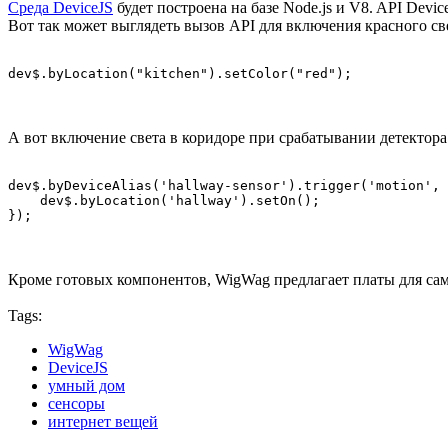
Среда DeviceJS
будет построена на базе Node.js и V8. API Devi
Вот так может выглядеть вызов API для включения красного све
А вот включение света в коридоре при срабатывании детектор
dev$.byDeviceAlias('hallway-sensor').trigger('motion', 
    dev$.byLocation('hallway').setOn();

Кроме готовых компонентов, WigWag предлагает платы для само
Tags:
WigWag
DeviceJS
умный дом
сенсоры
интернет вещей