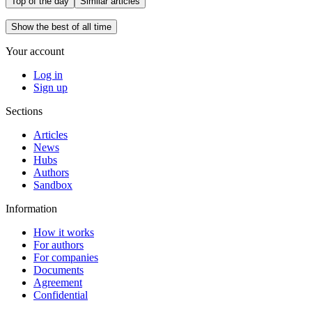
Top of the day
Similar articles
Show the best of all time
Your account
Log in
Sign up
Sections
Articles
News
Hubs
Authors
Sandbox
Information
How it works
For authors
For companies
Documents
Agreement
Confidential