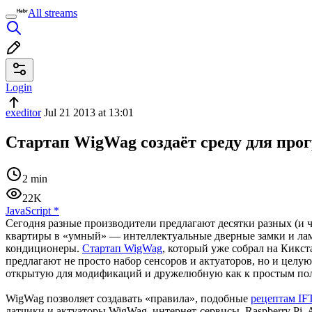
All streams
Login
exeditor
Jul 21 2013 at 13:01
Стартап WigWag создаёт среду для прог
2 min
22K
JavaScript
*
Сегодня разные производители предлагают десятки разных (и 
квартиры в «умный» — интеллектуальные дверные замки и ламп
кондиционеры.
Стартап WigWag
, который уже собрал на Кикст
предлагают не просто набор сенсоров и актуаторов, но и цел
открытую для модификаций и дружелюбную как к простым поль
WigWag позволяет создавать «правила», подобные
рецептам IF
датчики и актуаторы WigWag, интернет-сервисы, Raspberry Pi, 