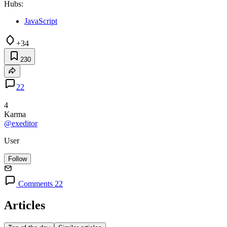
Hubs:
JavaScript
+34
230
22
4
Karma
@exeditor
User
Follow
Comments 22
Articles