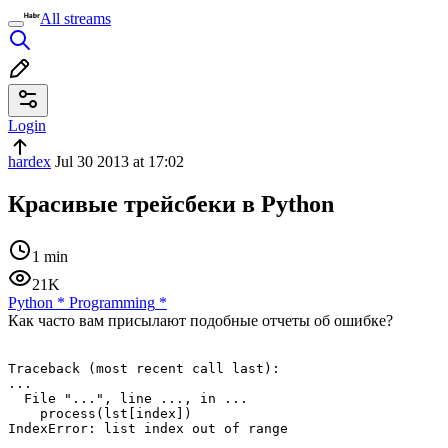
All streams
Login
hardex
Jul 30 2013 at 17:02
Красивые трейсбеки в Python
1 min
21K
Python
*
Programming
*
Как часто вам присылают подобные отчеты об ошибке?
Traceback (most recent call last):

...

  File "...", line ..., in ...

    process(lst[index])
