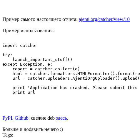
Пример самого настоящего отчета:
ajenti.org/catcher/view/10
Пример использования:
import catcher

try:

    launch_important_stuff()

except Exception, e:

    report = catcher.collect(e)

    html = catcher.formatters.HTMLFormatter().format(re
    url = catcher.uploaders.AjentiOrgUploader().upload(
    print 'Application has crashed. Please submit this 
PyPI
,
Github
, свежие deb
здесь
.
Больше и добавить нечего :)
Tags: