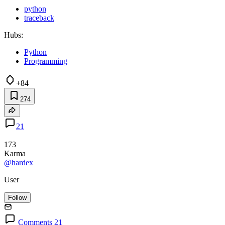
python
traceback
Hubs:
Python
Programming
+84
274
21
173
Karma
@hardex
User
Follow
Comments 21