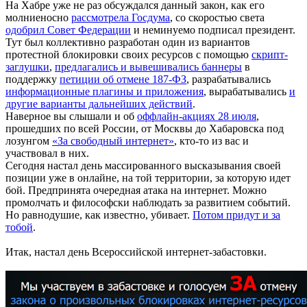
На Хабре уже не раз обсуждался данный закон, как его
молниеносно
рассмотрела Госдума
, со скоростью света
одобрил Совет Федерации
и неминуемо подписал президент.
Тут был коллективно разработан один из вариантов
протестной блокировки своих ресурсов с помощью
скрипт-
заглушки
,
предлагались и вывешивались баннеры
в
поддержку
петиции об отмене 187-ФЗ
, разрабатывались
информационные плагины и приложения
, вырабатывались
и
другие варианты дальнейших действий
.
Наверное вы слышали и об
оффлайн-акциях 28 июля
,
прошедших по всей России, от Москвы до Хабаровска под
лозунгом
«За свободный интернет»
, кто-то из вас и
участвовал в них.
Сегодня настал день массированного высказывания своей
позиции уже в онлайне, на той территории, за которую идет
бой. Предпринята очередная атака на интернет. Можно
промолчать и философски наблюдать за развитием событий.
Но равнодушие, как известно, убивает.
Потом придут и за
тобой
.
Итак, настал день Всероссийской интернет-забастовки.