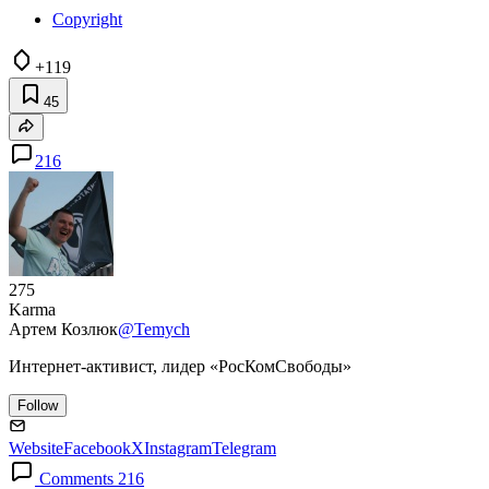
Copyright
+119
45
216
275
Karma
Артем Козлюк
@Temych
Интернет-активист, лидер «РосКомСвободы»
Follow
Website
Facebook
X
Instagram
Telegram
Comments 216