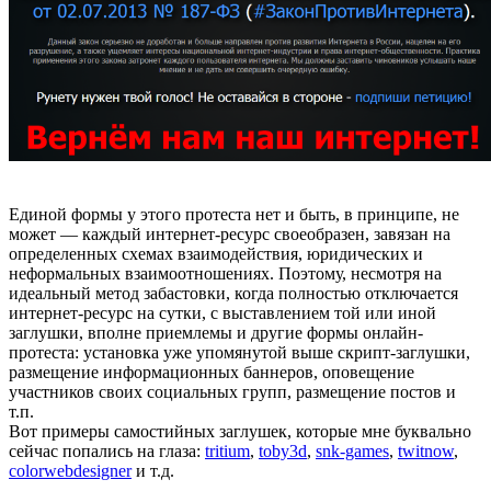
Единой формы у этого протеста нет и быть, в принципе, не
может — каждый интернет-ресурс своеобразен, завязан на
определенных схемах взаимодействия, юридических и
неформальных взаимоотношениях. Поэтому, несмотря на
идеальный метод забастовки, когда полностью отключается
интернет-ресурс на сутки, с выставлением той или иной
заглушки, вполне приемлемы и другие формы онлайн-
протеста: установка уже упомянутой выше скрипт-заглушки,
размещение информационных баннеров, оповещение
участников своих социальных групп, размещение постов и
т.п.
Вот примеры самостийных заглушек, которые мне буквально
сейчас попались на глаза:
tritium
,
toby3d
,
snk-games
,
twitnow
,
colorwebdesigner
и т.д.