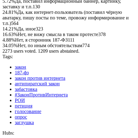
5.72%
Да, поставил информационный баннер, картинку,
заставку и т.п.
130
24.81%
Да, как интернет-пользователь (поставил чёрную
аватарку, пишу посты по теме, провожу информирование и
т.п.)
564
14.21%
Да, иное
323
16.63%
Нет, не вижу смысла в таком протесте
378
4.88%
Нет, я сторонник 187-ФЗ
111
34.05%
Нет, по иным обстоятельствам
774
2273 users voted. 1209 users abstained.
Tags:
закон
187-фз
закон против интернета
антипиратский закон
забастовка
#ЗаконПротивИнтернета
РОИ
петиция
голосование
опрос
заглушка
Hubs: