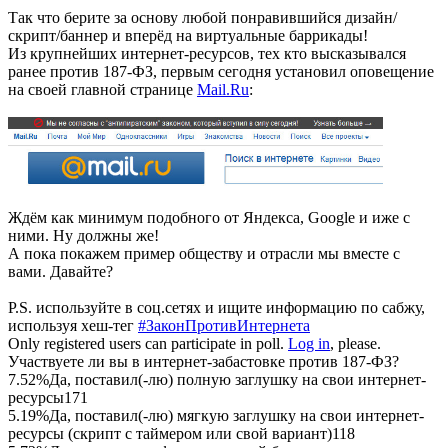
Так что берите за основу любой понравившийся дизайн/
скрипт/баннер и вперёд на виртуальные баррикады!
Из крупнейших интернет-ресурсов, тех кто высказывался
ранее против 187-ФЗ, первым сегодня установил оповещение
на своей главной странице
Mail.Ru
:
Ждём как минимум подобного от Яндекса, Google и иже с
ними. Ну должны же!
А пока покажем пример обществу и отрасли мы вместе с
вами. Давайте?
P.S. используйте в соц.сетях и ищите информацию по сабжу,
используя хеш-тег
#ЗаконПротивИнтернета
Only registered users can participate in poll.
Log in
, please.
Участвуете ли вы в интернет-забастовке против 187-ФЗ?
7.52%
Да, поставил(-лю) полную заглушку на свои интернет-
ресурсы
171
5.19%
Да, поставил(-лю) мягкую заглушку на свои интернет-
ресурсы (скрипт с таймером или свой вариант)
118