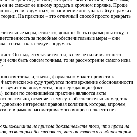
а он не сможет ее никому продать в срочном порядке. Проще
проса, если задуматься, ограничение доступа к сайту в рамках
в теории. На практике – это отличный способ просто прекрыть
печительные меры, если что, должны быть соразмерны иску, а
ответственность за подобные обеспечительные меры – они
вал сначала как следует подумать.
ист. Он выдается заявителю и, в случае наличия от него
 и если быть совсем точным, то на рассмотрение самого иска
е.
ия ответчика, а, значит, формально может привести к
. Фактически же суду требуется подтверждение обоснованности
это звучит так: документы, подтверждающие факт
), коими по сложившейся практике являются акты
основательно, отменяет саму суть обеспечительных мер, так
 довольно интересная правовая коллизия, которая, впрочем,
ктики в рамках рассматриваемого вопроса пока что нет.
к кинокомпания не привела доказательств того, что права на
ов, из которых бы следовало, что он является гендиректором