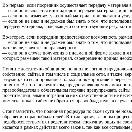
Во-первых, если посредник осуществляет передачу материала 
— если он не является инициатором передачи материала и не о
— если он не изменяет указанный материал при оказании услу
— если он не знал и не должен был знать о том, что использ
передачу материала, содержащего соответствующие результат 
Во-вторых, если посредник предоставляют возможность размещ
— если он не знал и не должен был знать о том, что использо
материале, является неправомерным
— если он в случае получения в письменной форме заявления п
которых размещен такой материал, своевременно принял необ
Понятие достаточно общирное, но вполне логично предположит
собственно, сайты, в том числе и социальные сети, а также, в
разумно, что если провайдер только лишь «прогоняет» через с
понятно. А вот с посредником, предоставляющим возможность, в
правообладателя в обязательном порядке предупреждать сайты 
посетителями, администрация за них ответственности не несет
момента, пока к сайту не обратится правообладатель: в случае
Стоит заметить, что подобная процедура по своей сути не нова.
обращению правообладателей. В то же время, законом процесс б
недобросовестным их представителям, спекулирующих на своих п
касается в рамках действия всего закона, так как все остальн