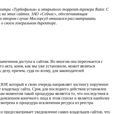
театра «Турбофильм» и открытого торрент-трекера Rutor. С
 на этих сайтах. ЗАО «Сейчас», обеспечивающая
Во втором случае Мосгорсуд отказался рассматривать
о своем генеральном директоре.
раничения доступа к сайтам. Во многом она пересекается с
о акта, коим, как мы уже установили, может являться
елу, причем, судя по всему, для законодателей
ЗОР, который в свою очередь направляет хостингу поручение
 владельцу сайта. Срок для последнего действия установлен
ым моментом такой процедуры является то, что последствия в
ведомлением конечного лица в этом списке и является наиболее
смотрена и процедура исключения ресурса из реестра.
 и предусматривает уведомление самих владельцев сайтов, что