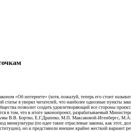
точкам
законом «Об интернете» (хотя, пожалуй, теперь его стоит называ
ой статье я уверял читателей, что наиболее одиозные пункты зак
общества позволит создать удовлетворяющий все стороны проект.
ся в том, что в итоге законопроект, разрабатываемый Министерс
умы В.В. Бортко, Е.Г.Драпеко, М.П. Максаковой-Игенбергс, М.А
ход минкультуры (по идее такие отраслевые законы, как этот, до
ституции), но и представили внешне крайне жесткий вариант ре