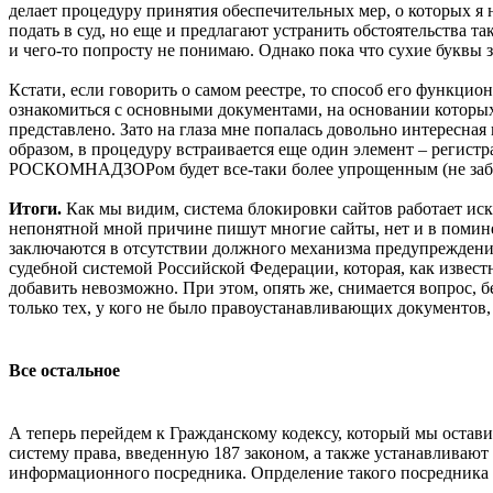
делает процедуру принятия обеспечительных мер, о которых я 
подать в суд, но еще и предлагают устранить обстоятельства та
и чего-то попросту не понимаю. Однако пока что сухие буквы з
Кстати, если говорить о самом реестре, то способ его функ
ознакомиться с основными документами, на основании которых 
представлено. Зато на глаза мне попалась довольно интересна
образом, в процедуру встраивается еще один элемент – регистр
РОСКОМНАДЗОРом будет все-таки более упрощенным (не забыв
Итоги.
Как мы видим, система блокировки сайтов работает иск
непонятной мной причине пишут многие сайты, нет и в помине.
заключаются в отсутствии должного механизма предупреждения
судебной системой Российской Федерации, которая, как известн
добавить невозможно. При этом, опять же, снимается вопрос, 
только тех, у кого не было правоустанавливающих документов, 
Все остальное
А теперь перейдем к Гражданскому кодексу, который мы остави
систему права, введенную 187 законом, а также устанавливают
информационного посредника. Опрделение такого посредника до