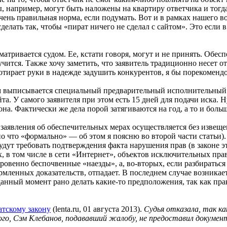
, например, могут быть наложены на квартиру ответчика и тогд
чень правильная норма, если подумать. Вот и в рамках нашего во
делать так, чтобы «пират ничего не сделал с сайтом». Это если 
матривается судом. Ее, кстати говоря, могут и не принять. Обес
учится. Также хочу заметить, что заявитель традиционно несет 
потирает руки в надежде задушить конкурентов, я бы порекомендо
ом выписывается специальный предварительный исполнительный л
 У самого заявителя при этом есть 15 дней для подачи иска. Ну
она. Фактически же дела порой затягиваются на год, а то и больш
заявления об обеспечительных мерах осуществляется без извещен
но что «формально» — об этом я поясню во второй части статьи)
будут требовать подтверждения факта нарушения прав (в законе 
в том числе в сети «Интернет», объектов исключительных прав
овенно беспочвенные «наезды», а, во-вторых, если разбираться 
мленных доказательств, отпадает. В последнем случае возникает
данный момент рано делать какие-то предположения, так как пра
атскому закону
(lenta.ru, 01 августа 2013).
Судья отказала, так ка
о, Сэм Клебанов, подававший жалобу, не предоставил документ