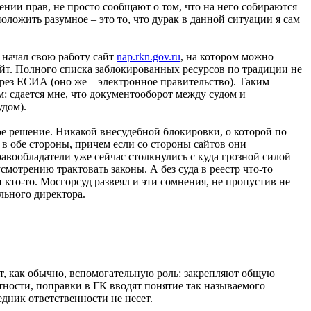
нии прав, не просто сообщают о том, что на него собираются
оложить разумное – это то, что дурак в данной ситуации я сам
 начал свою работу сайт
nap.rkn.gov.ru
, на котором можно
айт. Полного списка заблокированных ресурсов по традиции не
ерез ЕСИА (оно же – электронное правительство). Таким
м: сдается мне, что документооборот между судом и
дом).
ое решение. Никакой внесудебной блокировки, о которой по
в обе стороны, причем если со стороны сайтов они
вообладатели уже сейчас столкнулись с куда грозной силой –
мотрению трактовать законы. А без суда в реестр что-то
кто-то. Мосгорсуд развеял и эти сомнения, не пропустив не
льного директора.
ят, как обычно, вспомогательную роль: закрепляют общую
тности, поправки в ГК вводят понятие так называемого
дник ответственности не несет.