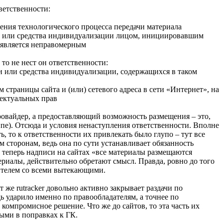
ветственности:
ения технологического процесса передачи материала
сти или средства индивидуализации лицом, инициировавшим
 является неправомерным
о не нест он ответственности:
ти или средства индивидуализации, содержащихся в таком
страницы сайта и (или) сетевого адреса в сети «Интернет», на
лектуальных прав
ровайдер, а предоставляющий возможность размещения – это,
уппе). Отсюда и условия ненаступления ответственности. Вполне
, то к ответственности их привлекать было глупо – тут все
м сторонам, ведь она по сути устанавливает обязанность
: теперь надписи на сайтах «все материалы размещаются
риалы, действительно обретают смысл. Правда, ровно до того
ушителем со всеми вытекающими.
 же rutracker довольно активно закрывает раздачи по
дь ударило именно по правообладателям, а точнее по
компромисное решение. Что же до сайтов, то эта часть их
ными в поправках к ГК.