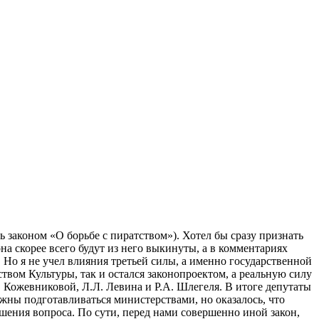
ть законом «О борьбе с пиратством»). Хотел бы сразу признать
она скорее всего будут из него выкинуты, а в комментариях
 Но я не учел влияния третьей силы, а именно государственной
твом Культуры, так и остался законопроектом, а реальную силу
. Кожевниковой, Л.Л. Левина и Р.А. Шлегеля. В итоге депутаты
лжны подготавливаться министерствами, но оказалось, что
шения вопроса. По сути, перед нами совершенно иной закон,