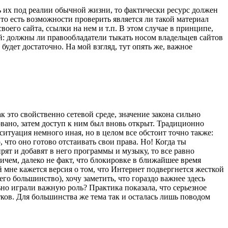
ь их под реалии обычной жизни, то фактически ресурс должен
то есть возможности проверить является ли такой материал
воего сайта, ссылки на нем и т.п. В этом случае в принципе,
й: должны ли правообладатели тыкать носом владельцев сайтов
удет достаточно. На мой взгляд, тут опять же, важное
к это свойственно сетевой среде, значение закона сильно
вано, затем доступ к ним был вновь открыт. Традиционно
 ситуация немного иная, но в целом все обстоит точно также:
 что оно готово отстаивать свои права. Но! Когда ты
ирят и добавят в него программы и музыку, то все равно
ричем, далеко не факт, что блокировке в ближайшее время
мне кажется версия о том, что Интернет подвергнется жесткой
его большинство), хочу заметить, что гораздо важнее здесь
но играли важную роль? Практика показала, что серьезное
ков. Для большинства же тема так и осталась лишь поводом