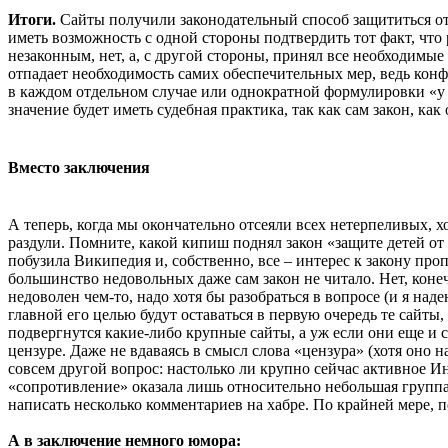
Итоги.
Сайты получили законодательный способ защититься от 
иметь возможность с одной стороны подтвердить тот факт, что
незаконным, нет, а, с другой стороны, принял все необходимые
отпадает необходимость самих обеспечительных мер, ведь кон
в каждом отдельном случае или однократной формулировки «у ва
значение будет иметь судебная практика, так как сам закон, ка
Вместо заключения
А теперь, когда мы окончательно отсеяли всех нетерпеливых, хо
раздули. Помните, какой кипиш поднял закон «защите детей от
побузила Википедия и, собственно, все – интерес к закону про
большинство недовольных даже сам закон не читало. Нет, конеч
недоволен чем-то, надо хотя бы разобраться в вопросе (и я над
главной его целью будут оставаться в первую очередь те сайты,
подвергнутся какие-либо крупные сайты, а уж если они еще и
цензуре. Даже не вдаваясь в смысл слова «цензура» (хотя оно н
совсем другой вопрос: настолько ли крупно сейчас активное И
«сопротивление» оказала лишь относительно небольшая группа
написать несколько комментариев на хабре. По крайней мере, п
А в заключение немного юмора: