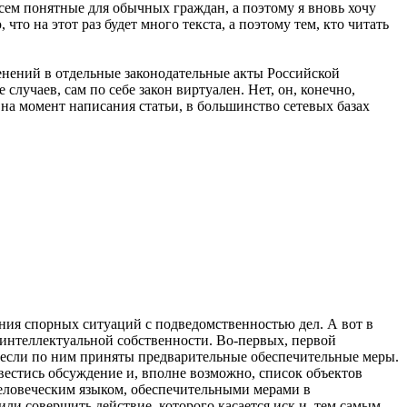
всем понятные для обычных граждан, а поэтому я вновь хочу
что на этот раз будет много текста, а поэтому тем, кто читать
менений в отдельные законодательные акты Российской
учаев, сам по себе закон виртуален. Нет, он, конечно,
, на момент написания статьи, в большинство сетевых базах
ния спорных ситуаций с подведомственностью дел. А вот в
 интеллектуальной собственности. Во-первых, первой
о если по ним приняты предварительные обеспечительные меры.
 вестись обсуждение и, вполне возможно, список объектов
человеческим языком, обеспечительными мерами в
ли совершить действие, которого касается иск и, тем самым,