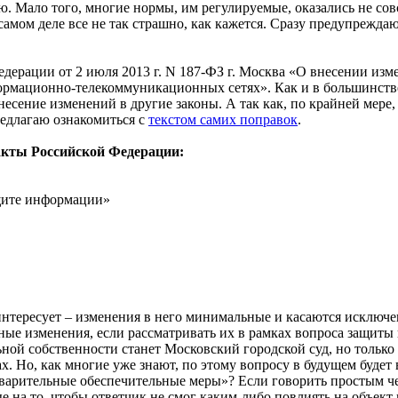
ию. Мало того, многие нормы, им регулируемые, оказались не со
самом деле все не так страшно, как кажется. Сразу предупреждаю, 
едерации от 2 июля 2013 г. N 187-ФЗ г. Москва «О внесении из
мационно-телекоммуникационных сетях». Как и в большинстве сл
 внесение изменений в другие законы. А так как, по крайней мере
редлагаю ознакомиться с
текстом самих поправок
.
кты Российской Федерации:
щите информации»
нтересует – изменения в него минимальные и касаются исключе
ные изменения, если рассматривать их в рамках вопроса защиты
ной собственности станет Московский городской суд, но тольк
х. Но, как многие уже знают, по этому вопросу в будущем будет
едварительные обеспечительные меры»? Если говорить простым 
на то, чтобы ответчик не смог каким-либо повлиять на объект и