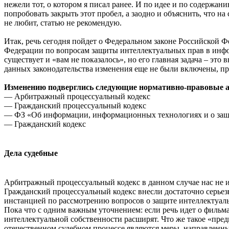
нежели тот, о котором я писал ранее. И по идее и по содержан
попробовать закрыть этот пробел, а заодно и объяснить, что на 
не любит, статью не рекомендую.
Итак, речь сегодня пойдет о Федеральном законе Российской Ф
Федерации по вопросам защиты интеллектуальных прав в инфор
существует и «вам не показалось», но его главная задача – это
данных законодательства изменения еще не были включены, п
Изменению подверглись следующие нормативно-правовые а
— Арбитражный процессуальный кодекс
— Гражданский процессуальный кодекс
— ФЗ «Об информации, информационных технологиях и о за
— Гражданский кодекс
Дела судебные
Арбитражный процессуальный кодекс в данном случае нас не и
Гражданский процессуальный кодекс внесли достаточно серьез
инстанцией по рассмотрению вопросов о защите интеллектуаль
Пока что с одним важным уточнением: если речь идет о фильма
интеллектуальной собственности расширят. Что же такое «пр
отечественном судебном процессе являются меры, направленные 