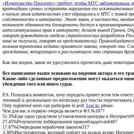
«Издательство Проспект» требует, чтобы МТС заблокировала 
кратчайшие сроки» устранить нарушения его исключительных п
в начале июля издательство уже обращалось к МТС с такой про
собственности в интернете. Этот закон, в частности, вводи
возникает обязанность блокировать доступ к противоправным
интеллектуальных прав в интернете, делает вывод Грачев. Обр
говорит руководитель отдела стратегических разработок Рос
пока не получали, говорят их представители). Правообладате
вольная трактовка недавно принятого закона, говорит она. 
гражданина, копирующего и рассылающего эти страницы друз
Как мы видим, закон не удосужились прочитать даже некоторы
Все написанное выше основано на видении автора и его трак
Какие-либо сделанные предположения могут оказаться ошиб
убеждения того или иного судьи.
P.S. Пользуясь моментом, хочу передать привет всем тем ответ
ленивый и досконально по нескольку раз тексты перечитывать 
Only registered users can participate in poll.
Log in
, please.
Чем для вас в первую очередь является ФЗ №187?
51.3%
Еще одни средством установления цензуры в Интернете
9
27.45%
Результатом лоббирования правообладателей
487
17.87%
Очередным нерабочим законом
317
3.38%
Инструментом, который пойдет на пользу всему Интерне