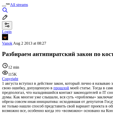
All streams
Login
Vanok
Aug 2 2013 at 08:27
Разбираем антипиратский закон по кос
12 min
115K
Copyright
1 августа вступил в действие закон, который лично я называю 
свою ошибку, допущенную в
прошлой
моей статье. Тогда в сам
предпологал, что наладившийся контакт законодателей и IT со
думы. Как многие уже слышали, вся суть «проблемы» заключает
обрела совсем иная инициатива: исходившая от депутатов Госд
не только нашли способ представить свой вариант проекта в об
возможно все, особенно когда это «возможно» основано на Кон