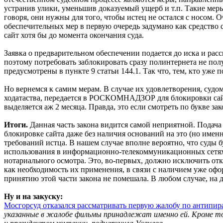
устранив улики, уменьшив доказуемый ущерб и т.п. Такие меры
говоря, они нужны для того, чтобы истец не остался с носом. О
обеспечительных мер в первую очередь задумано как средство с
сайт хотя бы до момента окончания суда.
Заявка о предварительном обеспечении подается до иска и расс
поэтому потребовать заблокировать сразу полинтернета не пол
предусмотрены в пункте 9 статьи 144.1. Так что, тем, кто уже 
Но вернемся к самим мерам. В случае их удовлетворения, суд
ходатаства, передается в РОСКОМНАДЗОР для блокировки сайта.
выделяется аж 2 месяца. Правда, это если смотреть по букве зак
Итоги.
Данная часть закона видится самой неприятной. Подача 
блокировке сайта даже без наличия оснований на это (но имен
требований истца. В нашем случае вполне вероятно, что суды 
использования в информационно-телекоммуникационных сетях, 
нотариального осмотра. Это, во-первых, должно исключить откр
как необходимость их применения, в связи с наличием уже офор
принятию этой части закона не помешала. В любом случае, на 
Ну и на закуску:
Мосгорсуд отказался рассматривать первую жалобу по антипир
указанные в жалобе фильмы принадлежат именно ей. Кроме тог