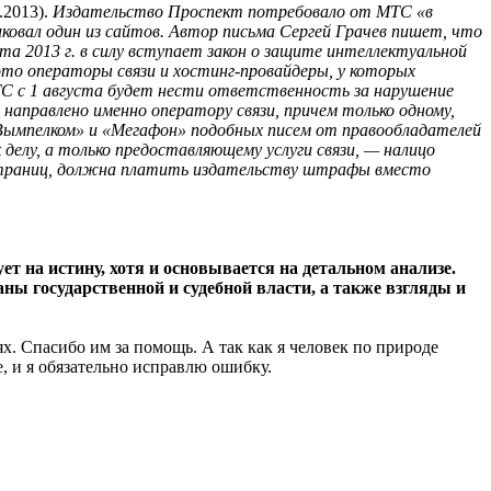
7.2013).
Издательство Проспект потребовало от МТС «в
ковал один из сайтов. Автор письма Сергей Грачев пишет, что
та 2013 г. в силу вступает закон о защите интеллектуальной
то операторы связи и хостинг-провайдеры, у которых
ТС с 1 августа будет нести ответственность за нарушение
направлено именно оператору связи, причем только одному,
«Вымпелком» и «Мегафон» подобных писем от правообладателей
елу, а только предоставляющему услуги связи, — налицо
х страниц, должна платить издательству штрафы вместо
ет на истину, хотя и основывается на детальном анализе.
ны государственной и судебной власти, а также взгляды и
х. Спасибо им за помощь. А так как я человек по природе
, и я обязательно исправлю ошибку.