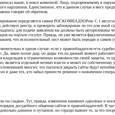
написал выше, и вовсе комичной. Лицу, подозреваемому в наруше
кого нарушения. Единственное, что в данном случае я могу предп
акона говорят об обратном.
ционирования определяется самим РОСКОМНАДЗОРом. С 1 августа
действует реестр, и проверить заблокирован ли тот или иной с
я надпись: для подачи заявления вы должны быть авторизованы ч
ация на портале госулуг. Правда, он уже является факультативны
аем, что исполнительный лист может быть передан и самим су
лючительно в одном случае: если у правообладателя есть судебн
 Да, закон полон дыр, но дыры эти на данный момент работают 
 владельцев и ограниченных возможностях своей защиты, то пра
о, является отдельной ветвью власти и может по собственному ус
беспокоивший многих: что пытаться закрыть сайты будут непойми 
но и даже тех, кто забыл принести решение о назначении генера
ли на сладкое. Тут, правда, изменения наименее одиозные и нос
 порядок досудебного общения сайтов и правообладателей. В час
вольно длинное и путанное, но гораздо важнее то, за что посре