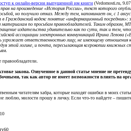
доступ к онлайн-версии выпущенной им книги
(Vedomosti.ru, 9.0
рав на произведение «История России», текст которого опубли
сьбой, но получило отказ. Между тем, напоминает он, с 1 авгус
т в Гражданский кодекс понятие «информационный посредник»: э
 материалам по просьбам правообладателей. Таким образом, М
ащение издательства удивительно как по сути, так и тем, что 
сийской ассоциации электронных коммуникаций Ирина Левова (
ль угрожает ответственностью лицу, не имеющему отношения к д
Следуя этой логике, и почта, пересылающая ксерокопии книжны
ьям.
е правообладатели.
товке закона. Озвученное в данной статье мнение не претенду
очными, так как автор не имеет возможности влиять на орга
ственным читателям хабра, которые находят ошибки в моих статья
не люблю, милости прошу в личку. Если что-то найдете – пишите
10
ту
60