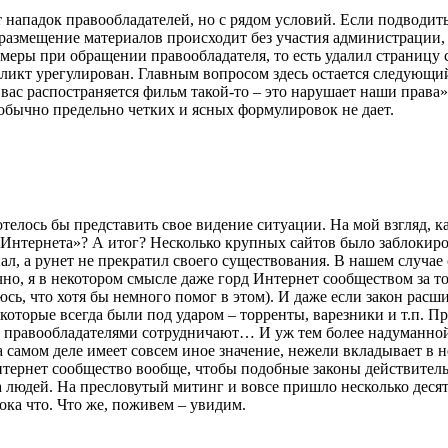
нападок правообладателей, но с рядом условий. Если подводит
 размещение материалов происходит без участия администрации, 
 меры при обращении правообладателя, то есть удалил страницу с
фликт урегулирован. Главным вопросом здесь остается следующи
с распостраняется фильм такой-то – это нарушает наши права» б
к обычно предельно четких и ясных формулировок не дает.
телось бы представить свое видение ситуации. На мой взгляд, ка
 Интернета»? А итог? Несколько крупных сайтов было заблокиро
пал, а рунет не прекратил своего существования. В нашем случае
но, я в некотором смысле даже горд Интернет сообществом за то,
еюсь, что хотя бы немного помог в этом). И даже если закон расш
 которые всегда были под ударом – торренты, варезники и т.п. П
 с правообладателями сотрудничают… И уж тем более надуманной 
а самом деле имеет совсем иное значение, нежели вкладывает в н
нтернет сообщество вообще, чтобы подобные законы действитель
 людей. На пресловутый митинг и вовсе пришло несколько десят
ока что. Что же, поживем – увидим.