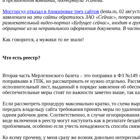
и президентом компании, подчеркнула Усачева.
Мосгорсуд отказал в блокировке трех сайтов
(lenta.ru, 02 авгус
заявлением на эти сайты обратилось ЗАО «Сейчас», попросив
развлекательный видео-портал «Будущее сейчас», входит в гр
обращение из-за неправильного оформления документа. В частн
Как говорится, а мужики то не знали!
Что есть реестр?
Вторая часть Мерлезонского балета – это поправки в ФЗ №149 «
поправками в ГПК, но рассматривать ее нужно отдельно. Рассм
исполнительный лист, выданный в порядке заявления об обеспе
обеспечительные меры стоят по важности заметно выше, так ка
Если рассмотреть процедуру максимально кратко, то схема в
передать владельцу сайта требования принять меры по удалени
одним рабочим днем. Соответственно, в случае игнорирования
виде включения в реестр могут наступить как в резльтате безде
проблемным, особенно если учесть ненадежность способа связи,
Ко всему прочему, у меня сразу же возник довольно интересны