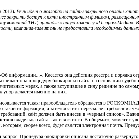
та 2013).
Речь идет о жалобах на сайты закрытого онлайн-кино
шее закрыть доступ к пяти иностранным фильмам, размещенных
уппу компаний ТНТ, принадлежащую холдингу «Газпром-Медиа». 
ости, компания-заявитель не предоставила необходимых данных 
Об информации...». Касается она действия реестра и порядка ог
атривает она процедуру блокировки сайта на основании судебног
чительных мерах, а также вступившее в силу решение по самому д
к упор делается именно на них.
ырисовывается такая: правообладатель обращается в РОСКОМНАД
ю такой информации, а затем хостинг пересылает требования уже
 требований, сайт должен быть внесен в «черный список». Важн
йствия владельца сайта, так и хостинга. В общем-то, момент с у
 которым, скорее всего, будет являтся электронная почта. Преду
й вопрос. Процедура блокировки описана достаточно развернуто