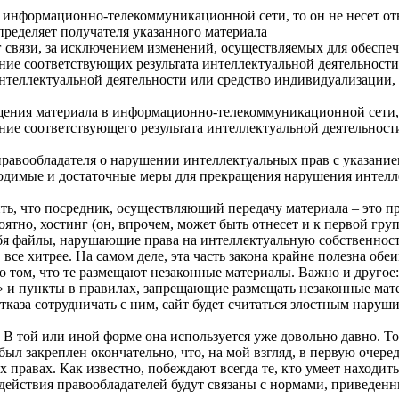
в информационно-телекоммуникационной сети, то он не несет от
пределяет получателя указанного материала
г связи, за исключением изменений, осуществляемых для обеспеч
ование соответствующих результата интеллектуальной деятельно
интеллектуальной деятельности или средство индивидуализации,
ения материала в информационно-телекоммуникационной сети, т
вание соответствующего результата интеллектуальной деятельнос
равообладателя о нарушении интеллектуальных прав с указанием 
ходимые и достаточные меры для прекращения нарушения интел
ь, что посредник, осуществляющий передачу материала – это п
ероятно, хостинг (он, впрочем, может быть отнесет и к первой гр
ебя файлы, нарушающие права на интеллектуальную собственность
се хитрее. На самом деле, эта часть закона крайне полезна обеи
о том, что те размещают незаконные материалы. Важно и другое
» и пункты в правилах, запрещающие размещать незаконные мате
 отказа сотрудничать с ним, сайт будет считаться злостным нар
 В той или иной форме она используется уже довольно давно. Тот
ыл закреплен окончательно, что, на мой взгляд, в первую очере
равах. Как известно, побеждают всегда те, кто умеет находить 
ые действия правообладателей будут связаны с нормами, приведен