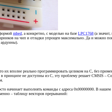
тформой
mbed
, а конкретно, с моделью на базе
LPC1768
(а значит,
арников на чип и отладки упрощен максимально. Да и можно пои
 ардуины).
о их вполне реально программировать целиком на С, без примене
в принципе не доступны из С, эту проблему решает CMSIS – Cortex
м.
осто начинает выполнять команды с адреса 0x00000000. В нашем 
менно – таблицу векторов прерываний: