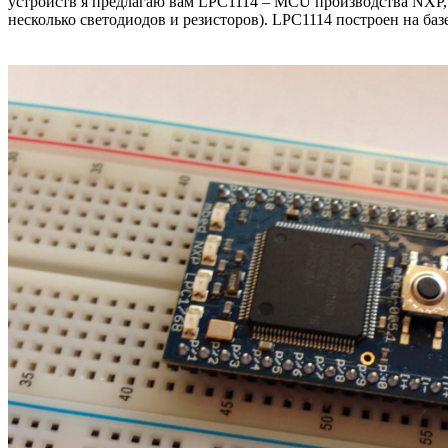
устройств я предлагаю вам LPC1114 – MCU производства NXP, с
несколько светодиодов и резисторов). LPC1114 построен на баз