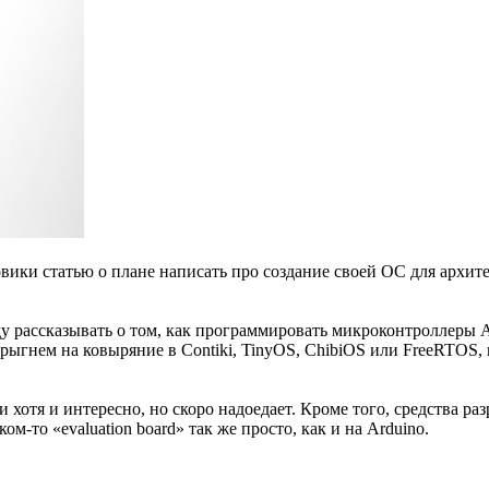
овики статью о плане написать про создание своей ОС для архи
уду рассказывать о том, как программировать микроконтроллер
гнем на ковыряние в Contiki, TinyOS, ChibiOS или FreeRTOS, кт
хотя и интересно, но скоро надоедает. Кроме того, средства 
ом-то «evaluation board» так же просто, как и на Arduino.