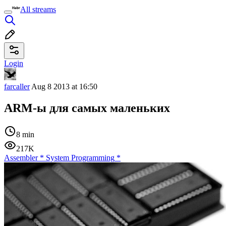
All streams
Login
farcaller
Aug 8 2013 at 16:50
ARM-ы для самых маленьких
8 min
217K
Assembler
*
System Programming
*