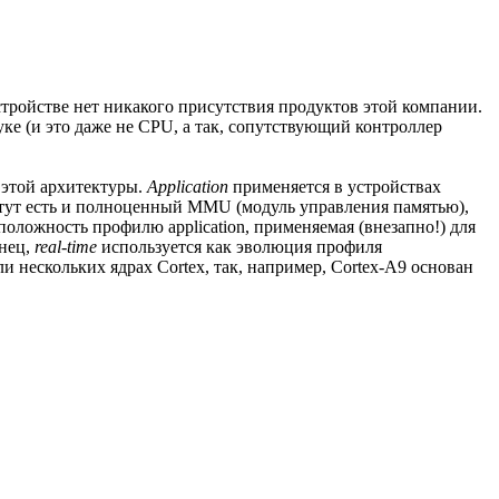
стройстве нет никакого присутствия продуктов этой компании.
ке (и это даже не CPU, а так, сопутствующий контроллер
 этой архитектуры.
Application
применяется в устройствах
 тут есть и полноценный MMU (модуль управления памятью),
положность профилю application, применяемая (внезапно!) для
онец,
real-time
используется как эволюция профиля
и нескольких ядрах Cortex, так, например, Cortex-A9 основан