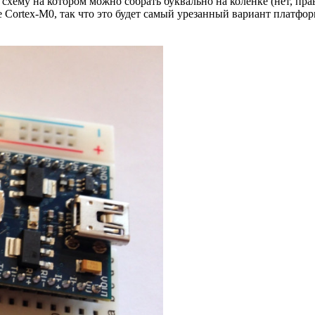
хему на котором можно собрать буквально на коленке (нет, прав
е Cortex-M0, так что это будет самый урезанный вариант платфо