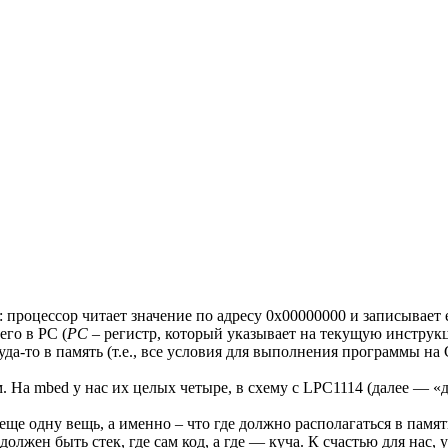
роцессор читает значение по адресу 0x00000000 и записывает е
его в PC (
PC
– регистр, который указывает на текущую инструкц
уда-то в память (т.е., все условия для выполнения программы на 
. На mbed у нас их целых четыре, в схему с LPC1114 (далее — «
еще одну вещь, а именно – что где должно располагаться в памя
олжен быть стек, где сам код, а где — куча. К счастью для нас, 