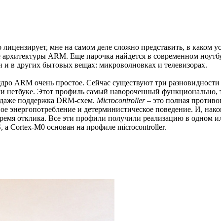
лицензирует, мне на самом деле сложно представить, в каком у
е архитектуры ARM. Еще парочка найдется в современном ноутбу
ни и в других бытовых вещах: микроволновках и телевизорах.
е ядро ARM очень простое. Сейчас существуют три разновидности
или нетбуке. Этот профиль самый навороченный функционально,
и даже поддержка DRM-схем.
Microcontroller
– это полная противо
ое энергопотребление и детерминистическое поведение. И, нак
е время отклика. Все эти профили получили реализацию в одном ил
, а Cortex-M0 основан на профиле microcontroller.