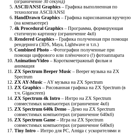
(ограничение 30 секунд)
ASCII/ANSI Graphics
– Графика выполненная по
технологии ASCII/ANSI
HandDrawn Graphics
– Графика нарисованная вручную
(на компьютере)
4k Procedural Graphics
– Программа, формирующая
статичную картинку (ограничение 4кб)
Rendered Graphics
– Графика полученная при помощи
рендеринга (3DS, Maya, Lightwave и т.п.)
Combined Photo
– Фотографии полученные при
помощи цифрового или плёночного (!) фотоаппарата
Animation/Video
– Короткометражный фильм и
анимация
ZX Spectrum Beeper Music
– Beeper музыка на ZX
Spectrum
ZX AY-Music
– AY музыка на ZX Spectrum
ZX Graphics
– Рисованная графика на ZX Spectrum (в
т.ч. Gigascreen)
ZX Spectrum 4k Intro
– Интро на ZX Spectrum
совместимых компьютерах (ограничение 4кб)
ZX Spectrum 640k Demo
– Демо на ZX Spectrum
совместимых компьютерах (ограничение 640кб)
ZX Spectrum Game
– Игра на ZX Spectrum
совместимых компьютерах (ограничение 640кб)
Tiny Intro
– Интро для PC, Amiga с ускорителями и