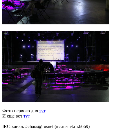
Фото первого дня
тут
.
И еще вот
тут
IRC-канал: #chaos@rusnet (irc.rusnet.ru:6669)