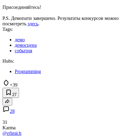
Присоединяйтесь!
P.S. Демопати завершено. Результаты конкурсов можно
посмотреть
здесь
.
Tags:
демо
демосцена
события
Hubs:
Programming
+39
27
28
31
Karma
@efimich