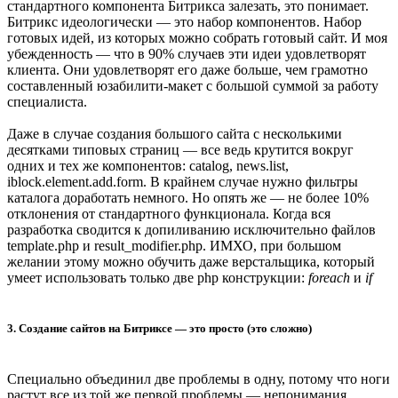
стандартного компонента Битрикса залезать, это понимает.
Битрикс идеологически — это набор компонентов. Набор
готовых идей, из которых можно собрать готовый сайт. И моя
убежденность — что в 90% случаев эти идеи удовлетворят
клиента. Они удовлетворят его даже больше, чем грамотно
составленный юзабилити-макет с большой суммой за работу
специалиста.
Даже в случае создания большого сайта с несколькими
десятками типовых страниц — все ведь крутится вокруг
одних и тех же компонентов: catalog, news.list,
iblock.element.add.form. В крайнем случае нужно фильтры
каталога доработать немного. Но опять же — не более 10%
отклонения от стандартного функционала. Когда вся
разработка сводится к допиливанию исключительно файлов
template.php и result_modifier.php. ИМХО, при большом
желании этому можно обучить даже верстальщика, который
умеет использовать только две php конструкции:
foreach
и
if
3. Создание сайтов на Битриксе — это просто (это сложно)
Специально объединил две проблемы в одну, потому что ноги
растут все из той же первой проблемы — непонимания.