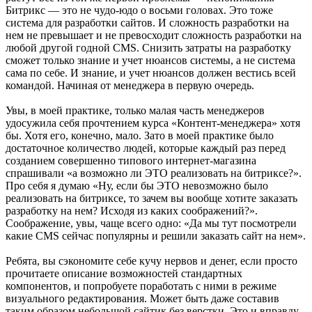
Битрикс — это не чудо-юдо о восьми головах. Это тоже
система для разработки сайтов. И сложность разработки на
нем не превышает и не превосходит сложность разработки на
любой другой годной CMS. Снизить затраты на разработку
сможет только знание и учет нюансов системы, а не система
сама по себе. И знание, и учет нюансов должен вестись всей
командой. Начиная от менеджера в первую очередь.
Увы, в моей практике, только малая часть менеджеров
удосужила себя прочтением курса «Контент-менеджера» хотя
бы. Хотя его, конечно, мало. Зато в моей практике было
достаточное количество людей, которые каждый раз перед
созданием совершенно типового интернет-магазина
спрашивали «а возможно ли ЭТО реализовать на битриксе?».
Про себя я думаю «Ну, если бы ЭТО невозможно было
реализовать на битриксе, то зачем вы вообще хотите заказать
разработку на нем? Исходя из каких соображений?».
Соображение, увы, чаще всего одно: «Да мы тут посмотрели
какие CMS сейчас популярны и решили заказать сайт на нем».
Ребята, вы сэкономите себе кучу нервов и денег, если просто
прочитаете описание возможностей стандартных
компонентов, и попробуете поработать с ними в режиме
визуального редактирования. Может быть даже составив
таким образом небольшой сайтик без верстки. Это и вправду