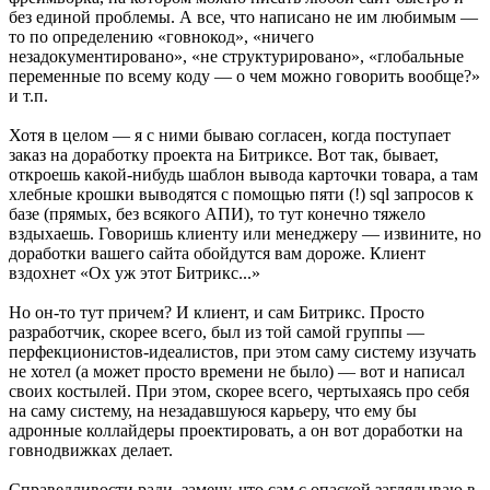
без единой проблемы. А все, что написано не им любимым —
то по определению «говнокод», «ничего
незадокументировано», «не структурировано», «глобальные
переменные по всему коду — о чем можно говорить вообще?»
и т.п.
Хотя в целом — я с ними бываю согласен, когда поступает
заказ на доработку проекта на Битриксе. Вот так, бывает,
откроешь какой-нибудь шаблон вывода карточки товара, а там
хлебные крошки выводятся с помощью пяти (!) sql запросов к
базе (прямых, без всякого АПИ), то тут конечно тяжело
вздыхаешь. Говоришь клиенту или менеджеру — извините, но
доработки вашего сайта обойдутся вам дороже. Клиент
вздохнет «Ох уж этот Битрикс...»
Но он-то тут причем? И клиент, и сам Битрикс. Просто
разработчик, скорее всего, был из той самой группы —
перфекционистов-идеалистов, при этом саму систему изучать
не хотел (а может просто времени не было) — вот и написал
своих костылей. При этом, скорее всего, чертыхаясь про себя
на саму систему, на незадавшуюся карьеру, что ему бы
адронные коллайдеры проектировать, а он вот доработки на
говнодвижках делает.
Справедливости ради, замечу, что сам с опаской заглядываю в