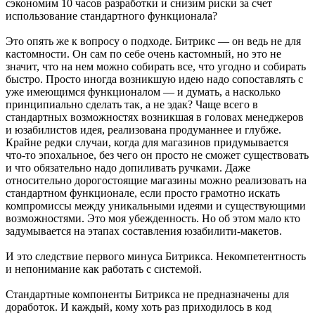
сэкономим 10 часов разработки и снизим риски за счет
использование стандартного функционала?
Это опять же к вопросу о подходе. Битрикс — он ведь не для
кастомности. Он сам по себе очень кастомный, но это не
значит, что на нем можно собирать все, что угодно и собирать
быстро. Просто иногда возникшую идею надо сопоставлять с
уже имеющимся функционалом — и думать, а насколько
принципиально сделать так, а не эдак? Чаще всего в
стандартных возможностях возникшая в головах менеджеров
и юзабилистов идея, реализована продуманнее и глубже.
Крайне редки случаи, когда для магазинов придумывается
что-то эпохальное, без чего он просто не сможет существовать
и что обязательно надо допиливать ручками. Даже
относительно дорогостоящие магазины можно реализовать на
стандартном функционале, если просто грамотно искать
компромиссы между уникальными идеями и существующими
возможностями. Это моя убежденность. Но об этом мало кто
задумывается на этапах составления юзабилити-макетов.
И это следствие первого минуса Битрикса. Некомпетентность
и непонимание как работать с системой.
Стандартные компоненты Битрикса не предназначены для
доработок. И каждый, кому хоть раз приходилось в код