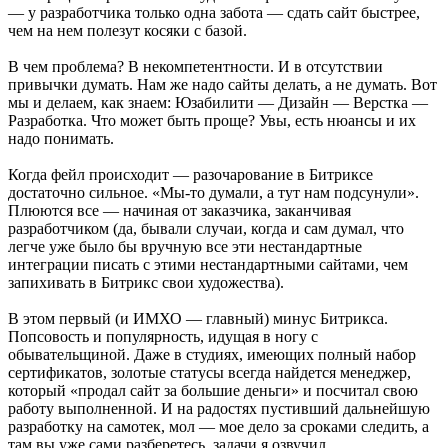
— у разработчика только одна забота — сдать сайт быстрее,
чем на нем полезут косяки с базой.
В чем проблема? В некомпетентности. И в отсутствии
привычки думать. Нам же надо сайты делать, а не думать. Вот
мы и делаем, как знаем: Юзабилити — Дизайн — Верстка —
Разработка. Что может быть проще? Увы, есть нюансы и их
надо понимать.
Когда фейл происходит — разочарование в Битриксе
достаточно сильное. «Мы-то думали, а тут нам подсунули».
Плюются все — начиная от заказчика, заканчивая
разработчиком (да, бывали случаи, когда и сам думал, что
легче уже было бы вручную все эти нестандартные
интеграции писать с этими нестандартными сайтами, чем
запихивать в Битрикс свои художества).
В этом первый (и ИМХО — главный) минус Битрикса.
Попсовость и популярность, идущая в ногу с
обывательщиной. Даже в студиях, имеющих полный набор
сертификатов, золотые статусы всегда найдется менеджер,
который «продал сайт за большие деньги» и посчитал свою
работу выполненной. И на радостях пустивший дальнейшую
разработку на самотек, мол — мое дело за сроками следить, а
там вы уже сами разберетесь, задачи я озвучил.