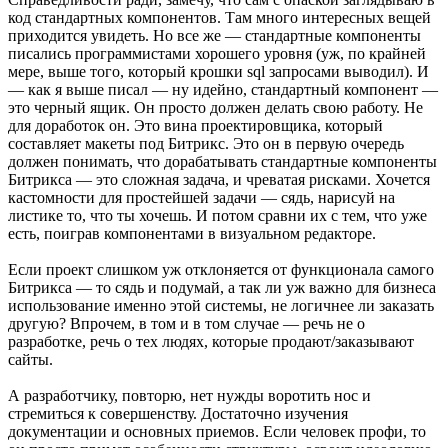
код стандартных компонентов. Там много интересных вещей
приходится увидеть. Но все же — стандартные компоненты
писались программистами хорошего уровня (уж, по крайней
мере, выше того, который крошки sql запросами выводил). И
— как я выше писал — ну идейно, стандартный компонент —
это черный ящик. Он просто должен делать свою работу. Не
для доработок он. Это вина проектировщика, который
составляет макеты под Битрикс. Это он в первую очередь
должен понимать, что дорабатывать стандартные компоненты
Битрикса — это сложная задача, и чреватая рисками. Хочется
кастомности для простейшей задачи — сядь, нарисуй на
листике то, что ты хочешь. И потом сравни их с тем, что уже
есть, поиграв компонентами в визуальном редакторе.
Если проект слишком уж отклоняется от функционала самого
Битрикса — то сядь и подумай, а так ли уж важно для бизнеса
использование именно этой системы, не логичнее ли заказать
другую? Впрочем, в том и в том случае — речь не о
разработке, речь о тех людях, которые продают/заказывают
сайты.
А разработчику, повторю, нет нужды воротить нос и
стремиться к совершенству. Достаточно изучения
документации и основных приемов. Если человек профи, то