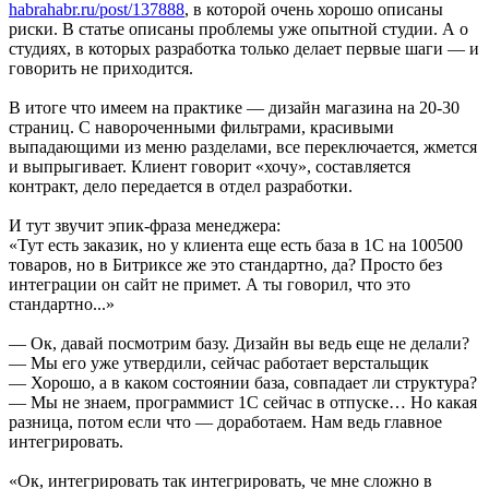
habrahabr.ru/post/137888
, в которой очень хорошо описаны
риски. В статье описаны проблемы уже опытной студии. А о
студиях, в которых разработка только делает первые шаги — и
говорить не приходится.
В итоге что имеем на практике — дизайн магазина на 20-30
страниц. С навороченными фильтрами, красивыми
выпадающими из меню разделами, все переключается, жмется
и выпрыгивает. Клиент говорит «хочу», составляется
контракт, дело передается в отдел разработки.
И тут звучит эпик-фраза менеджера:
«Тут есть заказик, но у клиента еще есть база в 1С на 100500
товаров, но в Битриксе же это стандартно, да? Просто без
интеграции он сайт не примет. А ты говорил, что это
стандартно...»
— Ок, давай посмотрим базу. Дизайн вы ведь еще не делали?
— Мы его уже утвердили, сейчас работает верстальщик
— Хорошо, а в каком состоянии база, совпадает ли структура?
— Мы не знаем, программист 1С сейчас в отпуске… Но какая
разница, потом если что — доработаем. Нам ведь главное
интегрировать.
«Ок, интегрировать так интегрировать, че мне сложно в