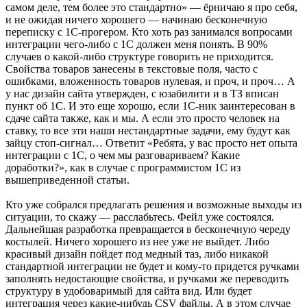
самом деле, тем более это стандартно» — ёрничаю я про себя,
и не ожидая ничего хорошего — начинаю бесконечную
переписку с 1С-прогером. Кто хоть раз занимался вопросами
интеграции чего-либо с 1С должен меня понять. В 90%
случаев о какой-либо структуре говорить не приходится.
Свойства товаров занесены в текстовые поля, часто с
ошибками, вложенность товаров нулевая, и проч, и проч… А
у нас дизайн сайта утвержден, с юзабилити и в ТЗ вписан
пункт об 1С. И это еще хорошо, если 1С-ник заинтересован в
сдаче сайта также, как и мы. А если это просто человек на
ставку, то все эти наши нестандартные задачи, ему будут как
зайцу стоп-сигнал… Ответит «Ребята, у вас просто нет опыта
интеграции с 1С, о чем мы разговариваем? Какие
доработки?», как в случае с программистом 1С из
вышеприведенной статьи.
Кто уже собрался предлагать решения и возможные выходы из
ситуации, то скажу — расслабьтесь. Фейл уже состоялся.
Дальнейшая разработка превращается в бесконечную череду
костылей. Ничего хорошего из нее уже не выйдет. Либо
красивый дизайн пойдет под медный таз, либо никакой
стандартной интеграции не будет и кому-то придется ручками
заполнять недостающие свойства, и ручками же переводить
структуру в удобоваримый для сайта вид. Или будет
интеграция через какие-нибудь CSV файлы. А в этом случае