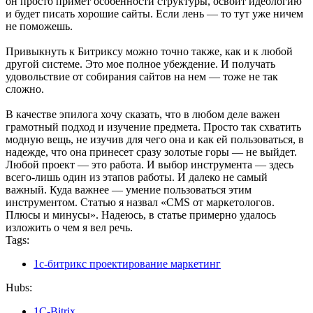
он просто примет особенности структуры, освоит идеологию
и будет писать хорошие сайты. Если лень — то тут уже ничем
не поможешь.
Привыкнуть к Битриксу можно точно также, как и к любой
другой системе. Это мое полное убеждение. И получать
удовольствие от собирания сайтов на нем — тоже не так
сложно.
В качестве эпилога хочу сказать, что в любом деле важен
грамотный подход и изучение предмета. Просто так схватить
модную вещь, не изучив для чего она и как ей пользоваться, в
надежде, что она принесет сразу золотые горы — не выйдет.
Любой проект — это работа. И выбор инструмента — здесь
всего-лишь один из этапов работы. И далеко не самый
важный. Куда важнее — умение пользоваться этим
инструментом. Статью я назвал «CMS от маркетологов.
Плюсы и минусы». Надеюсь, в статье примерно удалось
изложить о чем я вел речь.
Tags:
1с-битрикс проектирование маркетинг
Hubs:
1С-Bitrix