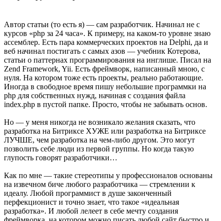
Автор статьи (то есть я) — сам разработчик. Начинал не с
курсов «php за 24 часа». К примеру, на каком-то уровне знаю
ассемблер. Есть пара коммерческих проектов на Delphi, да и
веб начинал постигать с самых азов — учебник Котерова,
статьи о паттернах программирования на инглише. Писал на
Zend Framework, Yii. Есть фреймворк, написанный мною, с
нуля. На котором тоже есть проекты, реально работающие.
Иногда в свободное время пишу небольшие программки на
php для собственных нужд, начиная с создания файла
index.php в пустой папке. Просто, чтобы не забывать основ.
Но — у меня никогда не возникало желания сказать, что
разработка на Битриксе ХУЖЕ или разработка на Битриксе
ЛУЧШЕ, чем разработка на чем-либо другом. Это могут
позволить себе люди из первой группы. Но когда такую
глупость говорят разработчики…
Как по мне — такие стереотипы у профессионалов основаны
на извечном биче любого разработчика — стремлении к
идеалу. Любой программист в душе законченный
перфекционист и точно знает, что такое «идеальная
разработка». И любой лелеет в себе мечту создания
фреймворка, на котором можно писать любой сайт быстро и