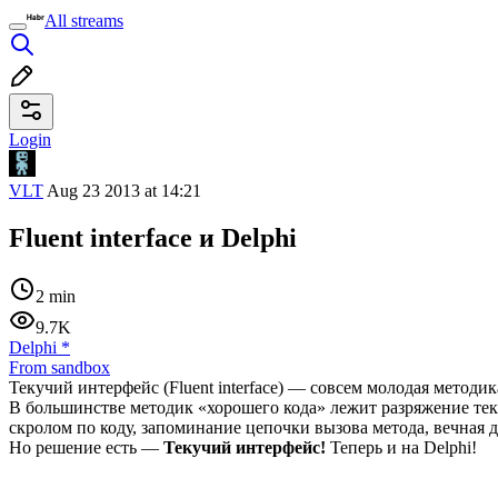
All streams
Login
VLT
Aug 23 2013 at 14:21
Fluent interface и Delphi
2 min
9.7K
Delphi
*
From sandbox
Текучий интерфейс (Fluent interface) — совсем молодая методи
В большинстве методик «хорошего кода» лежит разряжение текст
скролом по коду, запоминание цепочки вызова метода, вечная 
Но решение есть —
Текучий интерфейс!
Теперь и на Delphi!