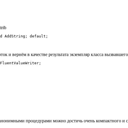
rib
ок и вернём в качестве результата экземпляр класса вызвавшег
FluentValueWriter;

с анонимными процедурами можно достичь очень компактного и 