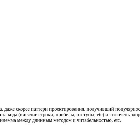
ка, даже скорее паттерн проектирования, получивший популярнос
а кода (висячие строки, пробелы, отступы, etc) и это очень здо
дилемма между длинным методом и читабельностью, etc.