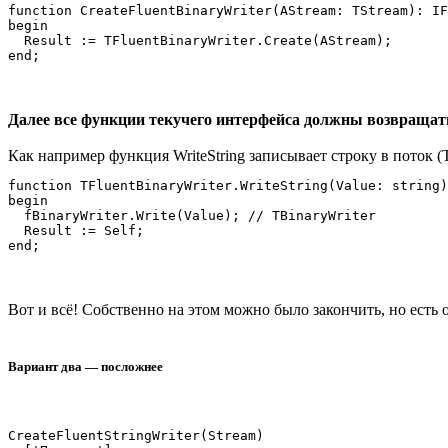
function CreateFluentBinaryWriter(AStream: TStream): IF
begin

  Result := TFluentBinaryWriter.Create(AStream);

Далее все функции текучего интерфейса должны возвращат
Как например функция WriteString записывает строку в поток (
function TFluentBinaryWriter.WriteString(Value: string)
begin 

  fBinaryWriter.Write(Value); // TBinaryWriter

  Result := Self; 

Вот и всё! Собственно на этом можно было закончить, но есть 
Вариант два — посложнее
CreateFluentStringWriter(Stream)
