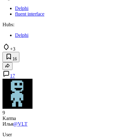
Delphi
fluent interface
Hubs:
Delphi
+3
16
17
9
Karma
Илья
@VLT
User