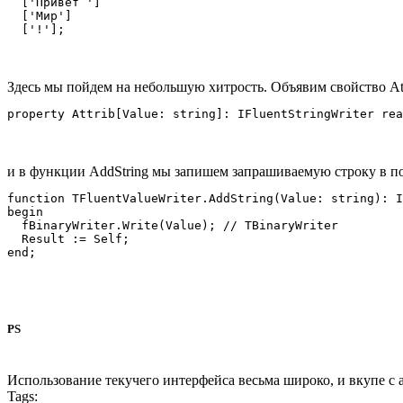
  ['Привет ']

  ['Мир']

Здесь мы пойдем на небольшую хитрость. Объявим свойство Att
и в функции AddString мы запишем запрашиваемую строку в пот
function TFluentValueWriter.AddString(Value: string): I
begin

  fBinaryWriter.Write(Value); // TBinaryWriter

  Result := Self;

PS
Использование текучего интерфейса весьма широко, и вкупе 
Tags: