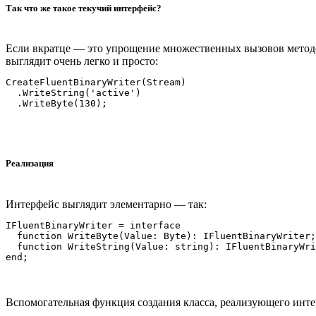
Так что же такое текучий интерфейс?
Если вкратце — это упрощение множественных вызовов методов
выглядит очень легко и просто:
CreateFluentBinaryWriter(Stream)

  .WriteString('active')

Реализация
Интерфейс выглядит элементарно — так:
IFluentBinaryWriter = interface

  function WriteByte(Value: Byte): IFluentBinaryWriter;
  function WriteString(Value: string): IFluentBinaryWri
Вспомогательная функция создания класса, реализующего инте