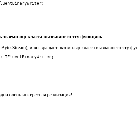
luentBinaryWriter;

ь экземпляр класса вызвавшего эту функцию.
TBytesStream), и возвращает экземпляр класса вызвавшего эту ф
: IFluentBinaryWriter;

одна очень интересная реализация!