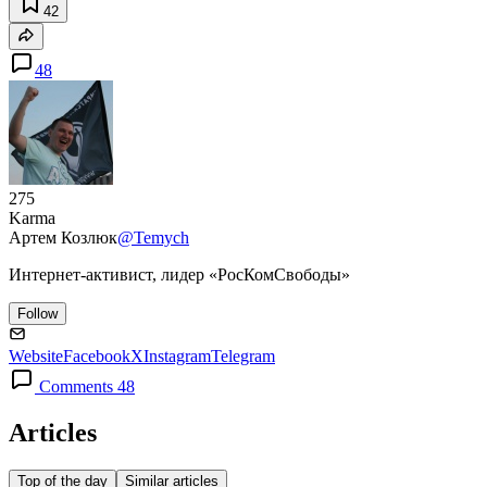
42
48
275
Karma
Артем Козлюк
@Temych
Интернет-активист, лидер «РосКомСвободы»
Follow
Website
Facebook
X
Instagram
Telegram
Comments 48
Articles
Top of the day
Similar articles