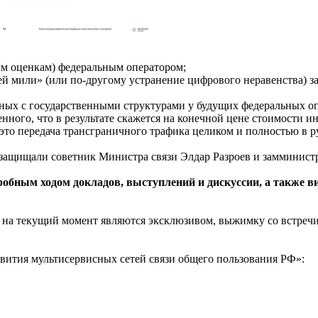
м оценкам) федеральным оператором;
й мили» (или по-другому устранение цифрового неравенства) за
ых с государственными структурами у будущих федеральных оп
нного, что в результате скажется на конечной цене стоимости ин
это передача трансграничного трафика целиком и полностью в р
 защищали советник Министра связи Элдар Разроев и замминист
робным ходом докладов, выступлений и дискуссии, а также 
му на текущий момент являются эксклюзивом, выжимку со встреч
звития мультисервисных сетей связи общего пользования РФ»: