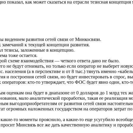
о показал, как может сказаться на отрасли тезисная концепция
ы видением развития сетей связи от Минкосвязи.
 замечаний к текущей концепции развития.
ал тезисы, заложенные в концепцию.
ема тоже остается.
арой схеме взаимодействия — четкого ответа дано не было.
го не будут отнимать, но только если оператор не выберет нову
с. населения (а в перспективе и от 8 тыс.) тянуть именно «кабе
ития и построения сетей связи, но будет инвестировать в спрос
операторов: кто-то утверждает, что ФОС будет явно один, кто-то
м оценкам она будет в диапазоне от 0 долларов до 1 млрд тех ж
нования, мало аналитической проработки, такая ее реализация 
нным выгодоприобретателям от развития сетей связи настоятельн
ьтат огромных наложенных государством на операторов затрат п
какие-то моменты прояснило, а какие-то еще усугубило всеобщ
 просит Минсвязь все же дать качественную аналитику и прора