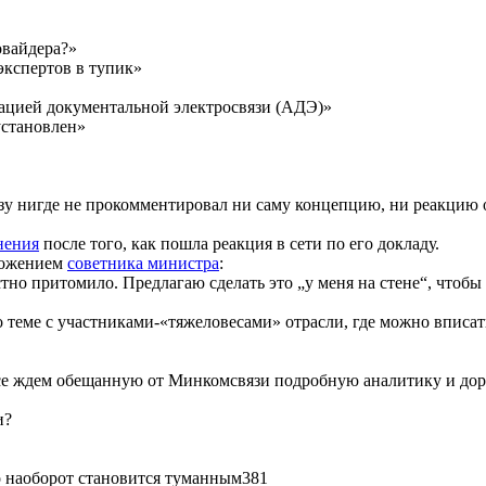
овайдера?»
экспертов в тупик»
ацией документальной электросвязи (АДЭ)»
установлен»
азу нигде не прокомментировал ни саму концепцию, ни реакцию 
нения
после того, как пошла реакция в сети по его докладу.
дложением
советника министра
:
стно притомило. Предлагаю сделать это „у меня на стене“, чтобы 
 теме с участниками-«тяжеловесами» отрасли, где можно вписа
се ждем обещанную от Минкомсвязи подробную аналитику и дор
и?
то наоборот становится туманным
381