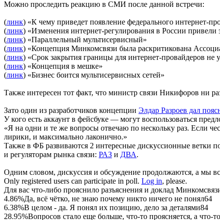
Можно проследить реакцию в СМИ после данной встречи:
(
линк
) «К чему приведет появление федерального интернет-пр
(
линк
) «Изменения интернет-регулирования в России привели 
(
линк
) «Параллельный мультисервисный»
(
линк
) «Концепция Минкомсвязи была раскритикована Ассоци
(
линк
) «Срок закрытия границы для интернет-провайдеров не 
(
линк
) «Концепция в мешке»
(
линк
) «Бизнес боится мультисервисных сетей»
Также интересен тот факт, что министр связи Никифоров ни р
Зато один из разработчиков концепции
Элдар Разроев дал пояс
У кого есть аккаунт в фейсбуке — могут воспользоваться пре
«Я на одни и те же вопросы отвечаю по нескольку раз. Если че
лирики, и максимально лаконично.»
Также в ФБ развиваются 2 интересные дискуссионные ветки по
и регуляторам рынка связи:
РАЗ
и
ДВА
.
Одним словом, дискуссия и обсуждение продолжаются, а мы в
Only registered users can participate in poll.
Log in
, please.
Для вас что-либо прояснило разъяснения и доклад Минкомсвяз
4.86%
Да, всё чётко, не знаю почему никто ничего не понял
64
6.38%
В целом - да. Я понял их позицию, дело за деталями
84
28.95%
Вопросов стало еще больше, что-то проясняется, а что-