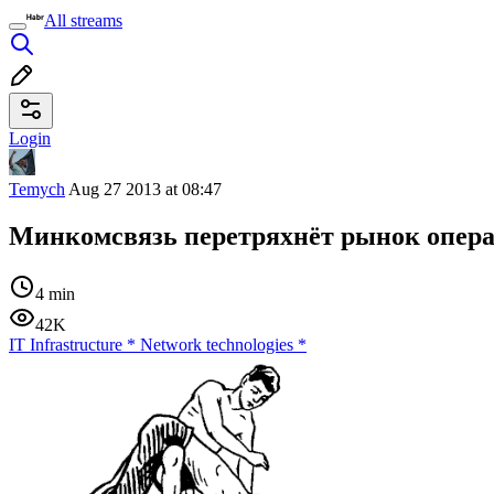
All streams
Login
Temych
Aug 27 2013 at 08:47
Минкомсвязь перетряхнёт рынок опера
4 min
42K
IT Infrastructure
*
Network technologies
*