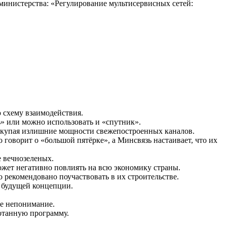
 министерства: «Регулирование мультисервисных сетей:
ю схему взаимодействия.
ль» или можно использовать и «спутник».
, выкупая излишние мощности свежепостроенных каналов.
 говорит о «большой пятёрке», а Минсвязь настаивает, что их
е вечнозеленых.
может негативно повлиять на всю экономику страны.
о рекомендовано поучаствовать в их строительстве.
о будущей концепции.
ее непонимание.
ботанную программу.