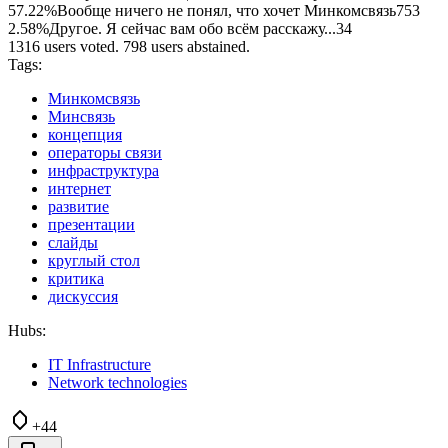
57.22%
Вообще ничего не понял, что хочет Минкомсвязь
753
2.58%
Другое. Я сейчас вам обо всём расскажу...
34
1316 users voted. 798 users abstained.
Tags:
Минкомсвязь
Минсвязь
концепция
операторы связи
инфраструктура
интернет
развитие
презентации
слайды
круглый стол
критика
дискуссия
Hubs:
IT Infrastructure
Network technologies
+44