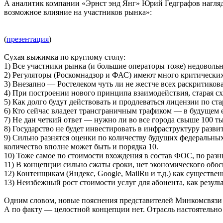
А аналитик компании «Эрнст энд Янг» Юрий Гедграфов наглядн
возможное влияние на участников рынка»:
(
презентация
)
Сухая выжимка по круглому столу:
1) Все участники рынка (и большие операторы тоже) недовольн
2) Регуляторы (Роскомнадзор и ФАС) имеют много критических
3) Внезапно — Ростелеком чуть ли не жестче всех раскритиков
4) При построении нового принципа взаимодействия, старая сх
5) Как долго будут действовать и продлеваться лицензии по ст
6) Кто сейчас владеет трансграничным трафиком — в будущем е
7) Не дан четкий ответ — нужно ли во все города свыше 100 ты
8) Государство не будет инвестировать в инфраструктуру разв
9) Сильно разнятся оценки по количеству будущих федеральных 
количество вполне может быть и порядка 10.
10) Тоже самое по стоимости вхождения в состав ФОС, по разны
11) В концепции сильно сжаты сроки, нет экономического обос
12) Контенщикам (Яндекс, Google, MailRu и т.д.) как существе
13) Неизбежный рост стоимости услуг для абонента, как резул
Одним словом, новые пояснения представителей Минкомсвязи 
А по факту — целостной концепции нет. Отрасль настоятельно