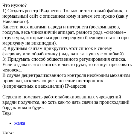
Что нужно?
1) Создать реестр IP-адресов. Только не текстовый файлик, а
нормальный сайт с описанием кому и зачем это нужно (как у
Навального).
Занести всех врагами народа и интернета (роскомнадзор,
госдума, весь чиновничий аппарат, разного рода «силовые»
структуры, которые находят очередную бредовую статью про
марихуану на википедии).
2) Крупным сайтам прикрутить этот список к своему
фаерволу или обработчику (выдавать заглушку с ошибкой)
3) Придумать способ общественного регулирования списка.
Если отдавать этот список в чьи-то руки, то начнут прессовать
человека.
В случае децентрализованного контроля необходим механизм
проверки, исключающие занесение посторонних
(непричастных к вакханалии) IP-адресов.
Серьезно помешать работе заблокированных учреждений
врядли получится, но хоть как-то дать сдачи за происходящий
бардак можно будет.
Tags:
жажа
Hubs: