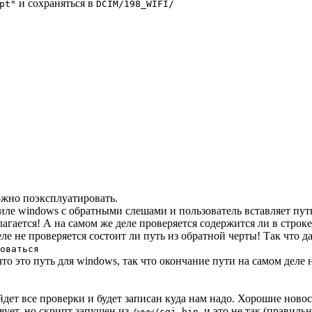
и сохраняться в
pt"
DCIM/198_WIFI/
ожно поэксплуатировать.
 стиле windows с обратными слешами и пользователь вставляет п
лагается! А на самом же деле проверяется содержится ли в строк
еле не проверяется состоит ли путь из обратной черты! Так что 
оваться
о это путь для windows, так что окончание пути на самом деле н
дет все проверки и будет записан куда нам надо. Хорошие новост
ует, но скрипт запущен из
, и это не так (правил
/www/cgi-bin