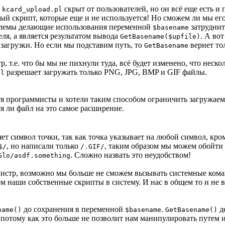
!
скрыт от пользователей, но он всё еще есть и
kcard_upload.pl
явый скрипт, которые еще и не используется! Но сможем ли мы е
роблемы делающие использования переменной
затруднит
$basename
ля, а является результатом вывода
. А во
GetBasename($upfile)
загрузки. Но если мы подставим путь, то
вернет тол
GetBasename
, т.е. что бы мы не пихнули туда, всё будет изменено, что неск
разрешает загружать только PNG, JPG, BMP и GIF файлы.
pl
тя программисты и хотели таким способом ограничить загружаем
я ли файл на это самое расширение.
ет символ точки, так как точка указывает на любой символ, кро
, но написали только
, таким образом мы можем обойти
$/
/.GIF/
. Сложно назвать это неудобством!
Glo/asdf.something
егистр, возможно мы больше не сможем вызывать системные кома
ом наши собственные скрипты в систему. И нас в общем то и не
до сохранения в переменной
.
де
name()
$basename
GetBasename()
, потому как это больше не позволит нам манипулировать путем и