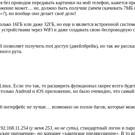
ая без проводов передавать картинки на мой телефон, кажется п
ложение может… не, должно быть получше (зачем скачивать 7МБ 
?), но вообще оно делает своё дело!
только 16ГБ или даже 32ГБ, но еще и является встроенной систем
 устройствами через WiFi и даже создавать свою беспроводную с
й позволяет получить root доступ (джейлбрейк), но так же расск
ного рута.
Linux. Если это так, то расширить функционал скорее всего буде
л только Android и iOS приложение, но было очевидно, что самы
б интерфейс не лучше… возможно он полон багов, которые можн
92.168.11.254 (
у меня 253, но не суть
), стандартный логин и пар
ские ощущения», но хорошее «хакерское предвкушение». В то в