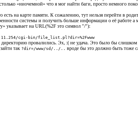
столько «ниочемной» что я мог найти баги, просто немного пок
то есть на карте памяти. К сожалению, тут нельзя перейти в ро
енности системы и получить больше информации о её работе а мо
ry» указывает на URL(%2F это символ "/"):
.11.254/cgi-bin/file_list.pl?dir=%2Fwww
ю директорию провалились. Эх, :( не удача. Это было бы слишком 
 зайти так
вроде бы это должно быть тоже с
?dir=/www/sd/../..