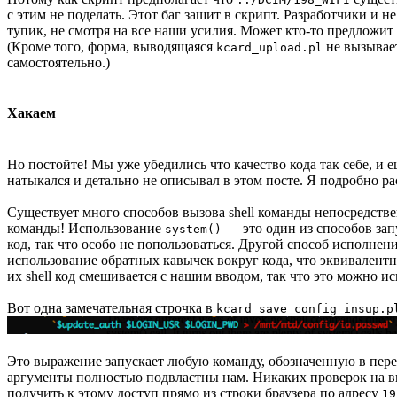
с этим не поделать. Этот баг зашит в скрипт. Разработчики и 
тупик, не смотря на все наши усилия. Может кто-то предложи
(Кроме того, форма, выводящаяся
не вызывает
kcard_upload.pl
самостоятельно.)
Хакаем
Но постойте! Мы уже убедились что качество кода так себе, и е
натыкался и детально не описывал в этом посте. Я подробно р
Существует много способов вызова shell команды непосредстве
команды! Использование
— это один из способов запус
system()
код, так что особо не попользоваться. Другой способ исполнени
использование обратных кавычек вокруг кода, что эквивален
их shell код смешивается с нашим вводом, так что это можно ис
Вот одна замечательная строчка в
kcard_save_config_insup.p
Это выражение запускает любую команду, обозначенную в пе
аргументы полностью подвластны нам. Никаких проверок на ввод
получить к этому доступ прямо из строки браузера по адресу
19