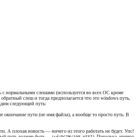
уть с нормальными слешами (используется во всех OC кроме
е обратный слеш и тогда предполагается что это windows путь,
дадим следующий путь:
е окончание пути (не имя файла), а вообще то просто путь. В
и. А плохая новость — ничего из этого работать не будет. Упс!
ьный путь должен быть
). Пичалька, ничего
../sd/DCIM/198_WIFI