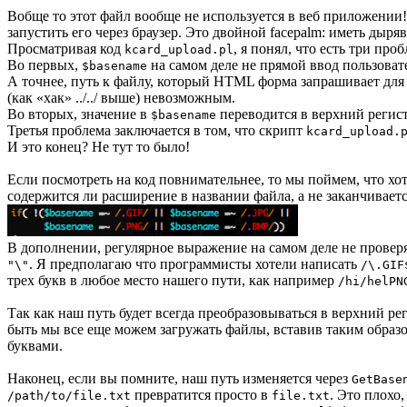
Вобще то этот файл вообще не используется в веб приложении
запустить его через браузер. Это двойной facepalm: иметь дыр
Просматривая код
, я понял, что есть три п
kcard_upload.pl
Во первых,
на самом деле не прямой ввод пользовате
$basename
А точнее, путь к файлу, который HTML форма запрашивает для 
(как «хак» ../../ выше) невозможным.
Во вторых, значение в
переводится в верхний регистр
$basename
Третья проблема заключается в том, что скрипт
kcard_upload.
И это конец? Не тут то было!
Если посмотреть на код повнимательнее, то мы поймем, что хо
содержится ли расширение в названии файла, а не заканчиваетс
В дополнении, регулярное выражение на самом деле не проверя
. Я предполагаю что программисты хотели написать
"\"
/\.GIF
трех букв в любое место нашего пути, как например
/hi/helPN
Так как наш путь будет всегда преобразовываться в верхний р
быть мы все еще можем загружать файлы, вставив таким образ
буквами.
Наконец, если вы помните, наш путь изменяется через
GetBase
превратится просто в
. Это плохо
/path/to/file.txt
file.txt