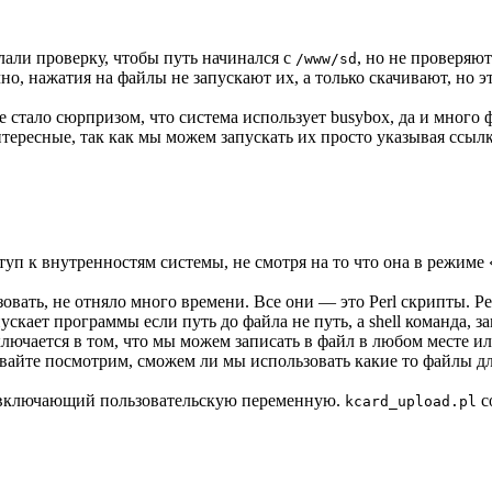
лали проверку, чтобы путь начинался с
, но не проверяю
/www/sd
, нажатия на файлы не запускают их, а только скачивают, но э
 стало сюрпризом, что система использует busybox, да и много 
тересные, так как мы можем запускать их просто указывая ссылк
п к внутренностям системы, не смотря на то что она в режиме «
овать, не отняло много времени. Все они — это Perl скрипты. P
пускает программы если путь до файла не путь, а shell команда,
аключается в том, что мы можем записать в файл в любом месте 
авайте посмотрим, сможем ли мы использовать какие то файлы дл
() включающий пользовательскую переменную.
с
kcard_upload.pl