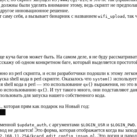
не должны были уделять внимание этому, ведь скрипт не предпола
т другое инновационное решение.
 саму себя, а вызывает бинарник с названием
, так
wifi_upload
ще куча багов может быть. На самом деле, я не буду рассматрива
асскажу об одном конкретном баге, который выделяется простото
нно из perl скрипта, и если разработчики подошли к этому легк
ка shell кода в perl скрипте. Оказалось что
используетс
system()
я shell кода в perl — это использование
выражения, но это в
qx{}
тно использованию
. И тут такого много, они подставляют дан
qx{}
пользовать для запуска нашего собственного кода.
, которая прям как подарок на Новый год:
l
ременной
, с аргументами
и
$update_auth
$LOGIN_USR
$LOGIN_PWD
 не делается! Это форма, которая отображается когда вы заходи
. Это логин и парол
2.168.11.254/kcard_edit_config_insup.pl