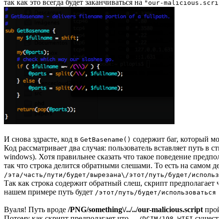
так как это всегда будет заканчиваться на
"our-malicious.scri
И снова здрасте, код в
содержит баг, который м
GetBasename()
Код рассматривает два случая: пользователь вставляет путь в
windows). Хотя правильнее сказать что такое поведение предпо
так что строка делится обратными слешами. То есть на самом д
/эта/часть/пути/будет/вырезана\/этот/путь/будет/использ
Так как строка содержит обратный слеш, скрипт предполагает чт
нашем примере путь будет
/этот/путь/будет/использоваться
Вуаля! Путь вроде
/PNG/something\/../../our-malicious.script
прой
Потому как скрипт предполагает что
существ
../DCIM/198_WIFI