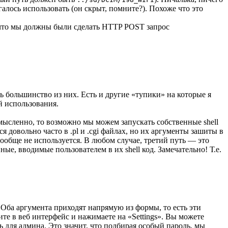
галось использовать (он скрыт, помните?). Похоже что это
 что мы должны были сделать HTTP POST запрос
ть большинство из них. Есть и другие «тупики» на которые я
й использования.
омысленно, то возможно мы можем запускать собственные shell
я довольно часто в .pl и .cgi файлах, но их аргументы зашиты в
ообще не используется. В любом случае, третий путь — это
ные, вводимые пользователем в их shell код. Замечательно! Т.е.
. Оба аргумента приходят напрямую из формы, то есть эти
те в веб интерфейс и нажимаете на «Settings». Вы можете
ь для админа. Это значит, что подбирая особый пароль, мы