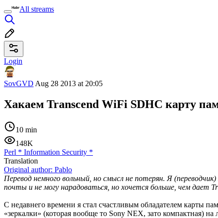
All streams
Login
SovGVD
Aug 28 2013 at 20:05
Хакаем Transcend WiFi SDHC карту па
10 min
148K
Perl
*
Information Security
*
Translation
Original author:
Pablo
Перевод немного вольный, но смысл не потерян. Я (переводчик) 
почты и не могу нарадоваться, но хочется больше, чем дает Tra
С недавнего времени я стал счастливым обладателем карты пам
«зеркалки» (которая вообще то Sony NEX, зато компактная) на л