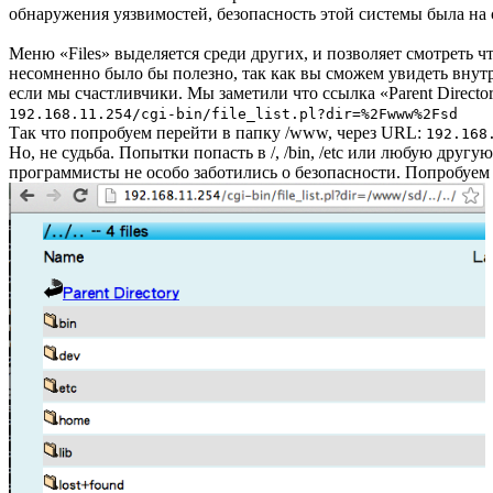
обнаружения уязвимостей, безопасность этой системы была на 
Меню «Files» выделяется среди других, и позволяет смотреть ч
несомненно было бы полезно, так как вы сможем увидеть внутр
если мы счастливчики. Мы заметили что ссылка «Parent Directo
192.168.11.254/cgi-bin/file_list.pl?dir=%2Fwww%2Fsd
Так что попробуем перейти в папку /www, через URL:
192.168
Но, не судьба. Попытки попасть в /, /bin, /etc или любую другу
программисты не особо заботились о безопасности. Попробуем