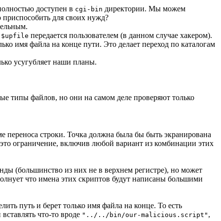
 полностью доступен в
директории. Мы можем
cgi-bin
го приспособить для своих нужд?
ельным.
т
передается пользователем (в данном случае хакером).
$upfile
ько имя файла на конце пути. Это делает переход по каталогам
олько усугубляет наши планы.
ые типы файлов, но они на самом деле проверяют только
ме переноса строки. Точка должна была бы быть экранирована
 это ограничение, включив любой вариант из комбинации этих
нды (большинство из них не в верхнем регистре), но может
 волнует что имена этих скриптов будут написаны большими
лить путь и берет только имя файла на конце. То есть
 вставлять что-то вроде
,
"../../bin/our-malicious.script"