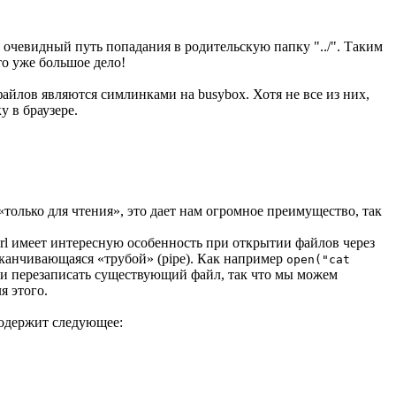
т очевидный путь попадания в родительскую папку "../". Таким
то уже большое дело!
файлов являются симлинками на busybox. Хотя не все из них,
у в браузере.
только для чтения», это дает нам огромное преимущество, так
erl имеет интересную особенность при открытии файлов через
 заканчивающаяся «трубой» (pipe). Как например
open("cat
или перезаписать существующий файл, так что мы можем
я этого.
одержит следующее: