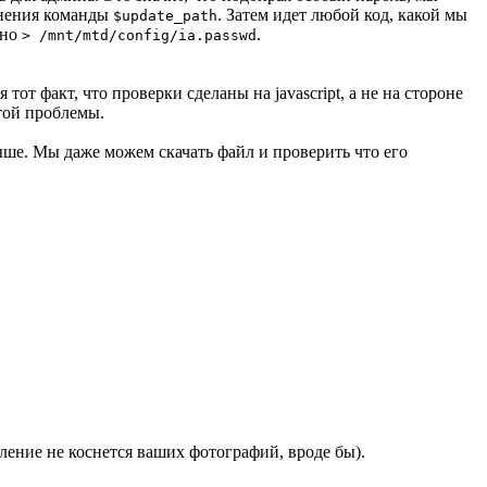
лнения команды
. Затем идет любой код, какой мы
$update_path
ано
.
> /mnt/mtd/config/ia.passwd
т факт, что проверки сделаны на javascript, а не на стороне
той проблемы.
ыше. Мы даже можем скачать файл и проверить что его
ление не коснется ваших фотографий, вроде бы).