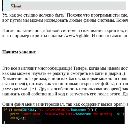
Ух, как же стыдно должно быть! Похоже что программисты сде
вот путем мы можем исследовать любые файлы системы. Конечно
После ползания по файловой системе и скачивания скриптов, не
как например скрипты в папке /www/cgi-bin. И они то самые ин
Начнем хакание
Это всё выглядит многообещающе! Теперь, когда мы имеем досту
как мы можем изучать её работу и смотреть на баги и дырки :)
Хождение по скрипам, в поисках багов, которые можно использ
вызов open(), потому как это не только открывает файлы, но за
. Другая особенность использования open() з
/etc/passwd |")
написать свой собственный код и запустить его после этого. Д
Один файл меня заинтересовал, так как содержит вызов open