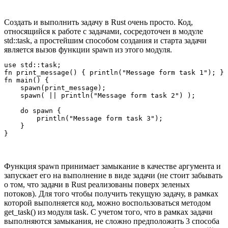
Создать и выполнить задачу в Rust очень просто. Код,
относящийся к работе с задачами, сосредоточен в модуле
std::task, а простейшим способом создания и старта задачи
является вызов функции spawn из этого модуля.
use std::task;

fn print_message() { println("Message form task 1"); }

fn main() {

    spawn(print_message);                              
    spawn( || println("Message form task 2") );        
    do spawn {                                         
        println("Message form task 3");

    }

Функция spawn принимает замыкание в качестве аргумента и
запускает его на выполнение в виде задачи (не стоит забывать
о том, что задачи в Rust реализованы поверх зеленых
потоков). Для того чтобы получить текущую задачу, в рамках
которой выполняется код, можно воспользоваться методом
get_task() из модуля task. С учетом того, что в рамках задачи
выполняются замыкания, не сложно предположить 3 способа