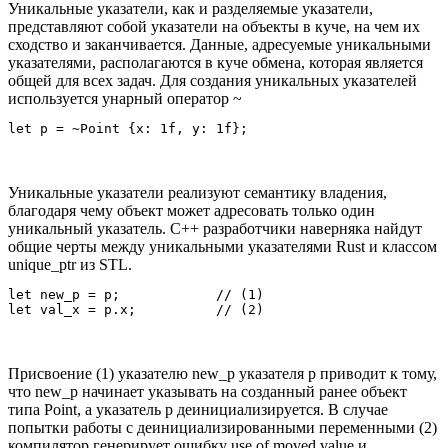
Уникальные указатели, как и разделяемые указатели,
представляют собой указатели на объекты в куче, на чем их
сходство и заканчивается. Данные, адресуемые уникальными
указателями, располагаются в куче обмена, которая является
общей для всех задач. Для создания уникальных указателей
используется унарный оператор ~
Уникальные указатели реализуют семантику владения,
благодаря чему объект может адресовать только один
уникальный указатель. C++ разработчики наверняка найдут
общие черты между уникальными указателями Rust и классом
unique_ptr из STL.
let new_p = p;            // (1)

Присвоение (1) указателю new_p указателя p приводит к тому,
что new_p начинает указывать на созданный ранее объект
типа Point, а указатель p деинициализируется. В случае
попытки работы с деинициализированными переменными (2)
компилятор генерирует ошибку use of moved value и