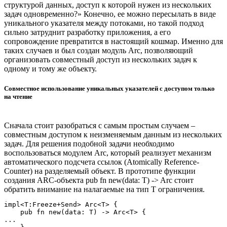
структурой данных, доступ к которой нужен из нескольких
задач одновременно?» Конечно, ее можно пересылать в виде
уникального указателя между потоками, но такой подход
сильно затруднит разработку приложения, а его
сопровождение превратится в настоящий кошмар. Именно для
таких случаев и был создан модуль Arc, позволяющий
организовать совместный доступ из нескольких задач к
одному и тому же объекту.
Совместное использование уникальных указателей с доступом только
на чтение
Сначала стоит разобраться с самым простым случаем –
совместным доступом к неизменяемым данным из нескольких
задач. Для решения подобной задачи необходимо
воспользоваться модулем Arc, который реализует механизм
автоматического подсчета ссылок (Atomically Reference-
Counter) на разделяемый объект. В прототипе функции
создания ARC-объекта pub fn new(data: T) -> Arc стоит
обратить внимание на налагаемые на тип T ограничения.
impl<T:Freeze+Send> Arc<T> {

    pub fn new(data: T) -> Arc<T> {

...
