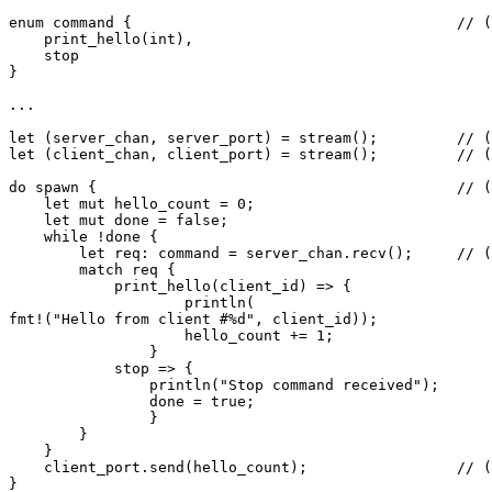
enum command {                                     // (
    print_hello(int),

    stop

}

...

let (server_chan, server_port) = stream();         // (
let (client_chan, client_port) = stream();         // (
do spawn {                                         // (
    let mut hello_count = 0;

    let mut done = false;

    while !done {

        let req: command = server_chan.recv();     // (
        match req {

            print_hello(client_id) => {

                    println(

fmt!("Hello from client #%d", client_id));

                    hello_count += 1;

                }

            stop => { 

                println("Stop command received");

                done = true; 

                }

        }

    }

    client_port.send(hello_count);                 // (
}
