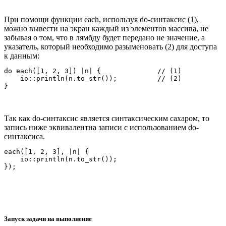
При помощи функции each, используя do-синтаксис (1),
можно вывести на экран каждый из элементов массива, не
забывая о том, что в лямбду будет передано не значение, а
указатель, который необходимо разыменовать (2) для доступа
к данным:
do each([1, 2, 3]) |n| {              // (1)

    io::println(n.to_str());          // (2)

Так как do-синтаксис является синтаксическим сахаром, то
запись ниже эквивалентна записи с использованием do-
синтаксиса.
each([1, 2, 3], |n| {

    io::println(n.to_str());

Запуск задачи на выполнение