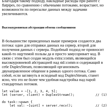
Благодаря такому подходу, накладные расходы при работе с
flatpipes, по сравнению с обычными потоками, возрастают, но
возможности по пересылке данных между задачами
увеличиваются.
Высокоуровневая абстракция обмена сообщениями
В большинстве приведенных выше примеров создаются два
потока: один для отправки данных на сервер, второй для
получения данных с сервера. Подобный подход не привносит
какой-то ощутимой пользы да и просто замусоривает код. В
связи с этим был создан модуль extra::comm, являющийся
высокоуровневой абстракцией над std::comm и содержащий в
себе DuplexStream, позволяющий организовать
двунаправленное общение в рамках одного потока. Само
собой, если заглянуть в исходный код DuplexStream, станет
ясно, что это не более чем удобная надстройка над парой
стандартных потоков.
let value = ~[1, 2, 3, 4, 5];

let (server, client) = DuplexStream();           // (1)

do task::spawn {

    let val: ~[uint] = server.recv();            // (2)
