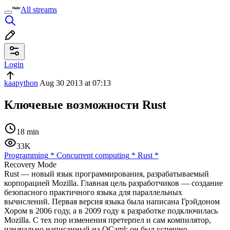
All streams
Login
kaapython
Aug 30 2013 at 07:13
Ключевые возможности Rust
18 min
33K
Programming
*
Concurrent computing
*
Rust
*
Recovery Mode
Rust — новый язык программирования, разрабатываемый
корпорацией Mozilla. Главная цель разработчиков — создание
безопасного практичного языка для параллельных
вычислений. Первая версия языка была написана Грэйдоном
Хором в 2006 году, а в 2009 году к разработке подключилась
Mozilla. С тех пор изменения претерпел и сам компилятор,
изначально написанный на OCaml: он был успешно