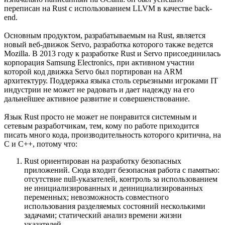
переписан на Rust с использованием LLVM в качестве back-
end.
Основным продуктом, разрабатываемым на Rust, является
новый веб-движок Servo, разработка которого также ведется
Mozilla. В 2013 году к разработке Rust и Servo присоединилась
корпорация Samsung Electronics, при активном участии
которой код движка Servo был портирован на ARM
архитектуру. Поддержка языка столь серьезными игроками IT
индустрии не может не радовать и дает надежду на его
дальнейшее активное развитие и совершенствование.
Язык Rust просто не может не понравится системным и
сетевым разработчикам, тем, кому по работе приходится
писать много кода, производительность которого критична, на
C и C++, потому что:
Rust ориентирован на разработку безопасных
приложений. Сюда входит безопасная работа с памятью:
отсутствие null-указателей, контроль за использованием
не инициализированных и деинициализированных
переменных; невозможность совместного
использования разделяемых состояний несколькими
задачами; статический анализ времени жизни
указателей.