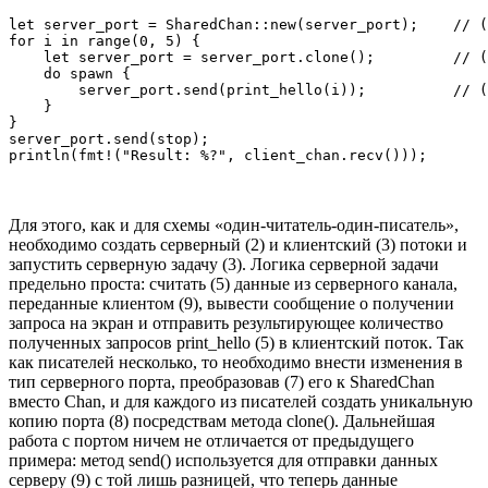
let server_port = SharedChan::new(server_port);    // (
for i in range(0, 5) {

    let server_port = server_port.clone();         // (
    do spawn {

        server_port.send(print_hello(i));          // (
    }

}

server_port.send(stop);

Для этого, как и для схемы «один-читатель-один-писатель»,
необходимо создать серверный (2) и клиентский (3) потоки и
запустить серверную задачу (3). Логика серверной задачи
предельно проста: считать (5) данные из серверного канала,
переданные клиентом (9), вывести сообщение о получении
запроса на экран и отправить результирующее количество
полученных запросов print_hello (5) в клиентский поток. Так
как писателей несколько, то необходимо внести изменения в
тип серверного порта, преобразовав (7) его к SharedChan
вместо Chan, и для каждого из писателей создать уникальную
копию порта (8) посредствам метода clone(). Дальнейшая
работа с портом ничем не отличается от предыдущего
примера: метод send() используется для отправки данных
серверу (9) с той лишь разницей, что теперь данные