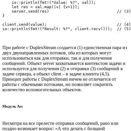
    io::println(fmt!("Value: %?", val));

    let res = val.map(|v| {v+1});

    server.send(res)                             // (3)

}

client.send(value);                              // (4)

При работе с DuplexStream создается (1) единственная пара из
двух двунаправленных потоков, оба из которых могут
использоваться как для отправки, так и для получения
сообщений. Объект server захватывается контекстом задачи и
используется для получения (2) и отправки (3) сообщений в
задаче сервера, а объект client – в задаче клиента (4,5).
Принцип работы с DuplexStream ничем не отличается от
работы с обычными потоками, но позволяет сократить
количество вспомогательных объектов.
Модуль Arc
Несмотря на все прелести отправки сообщений, рано или
поздно возникает вопрос: «А что делать с большой