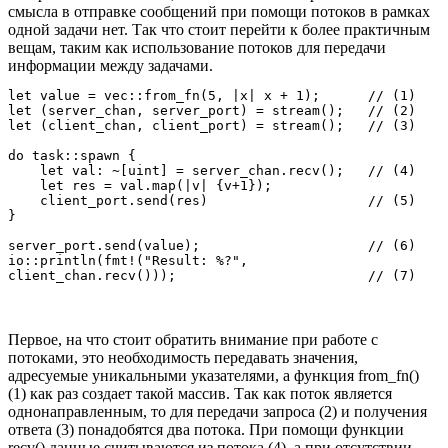
смысла в отправке сообщений при помощи потоков в рамках
одной задачи нет. Так что стоит перейти к более практичным
вещам, таким как использование потоков для передачи
информации между задачами.
let value = vec::from_fn(5, |x| x + 1);      // (1)

let (server_chan, server_port) = stream();   // (2)

let (client_chan, client_port) = stream();   // (3)

do task::spawn {

    let val: ~[uint] = server_chan.recv();   // (4)

    let res = val.map(|v| {v+1});

    client_port.send(res)                    // (5)

}

server_port.send(value);                     // (6)

io::println(fmt!("Result: %?", 

Первое, на что стоит обратить внимание при работе с
потоками, это необходимость передавать значения,
адресуемые уникальными указателями, а функция from_fn()
(1) как раз создает такой массив. Так как поток является
однонаправленным, то для передачи запроса (2) и получения
ответа (3) понадобятся два потока. При помощи функции
recv() данные считываются из потока (4), а при отсутствии