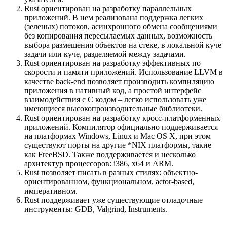
Rust ориентирован на разработку параллельных
приложений. В нем реализована поддержка легких
(зеленых) потоков, асинхронного обмена сообщениями
без копирования пересылаемых данных, возможность
выбора размещения объектов на стеке, в локальной куче
задачи или куче, разделяемой между задачами.
Rust ориентирован на разработку эффективных по
скорости и памяти приложений. Использование LLVM в
качестве back-end позволяет производить компиляцию
приложения в нативный код, а простой интерфейс
взаимодействия с C кодом – легко использовать уже
имеющиеся высокопроизводительные библиотеки.
Rust ориентирован на разработку кросс-платформенных
приложений. Компилятор официально поддерживается
на платформах Windows, Linux и Mac OS X, при этом
существуют порты на другие *NIX платформы, такие
как FreeBSD. Также поддерживается и несколько
архитектур процессоров: i386, x64 и ARM.
Rust позволяет писать в разных стилях: объектно-
ориентированном, функциональном, actor-based,
императивном.
Rust поддерживает уже существующие отладочные
инструменты: GDB, Valgrind, Instruments.