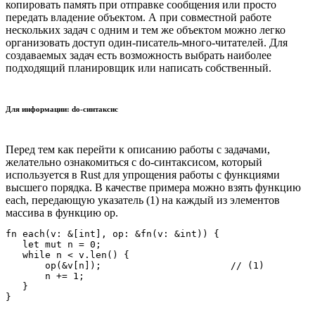
копировать память при отправке сообщения или просто
передать владение объектом. А при совместной работе
нескольких задач с одним и тем же объектом можно легко
организовать доступ один-писатель-много-читателей. Для
создаваемых задач есть возможность выбрать наиболее
подходящий планировщик или написать собственный.
Для информации: do-синтаксис
Перед тем как перейти к описанию работы с задачами,
желательно ознакомиться с do-синтаксисом, который
используется в Rust для упрощения работы с функциями
высшего порядка. В качестве примера можно взять функцию
each, передающую указатель (1) на каждый из элементов
массива в функцию op.
fn each(v: &[int], op: &fn(v: &int)) {

   let mut n = 0;

   while n < v.len() {

       op(&v[n]);			// (1)

       n += 1;

   }
