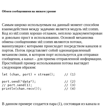
Обмен сообщениями на низком уровне
Самым широко используемым на данный момент способом
взаимодействия между задачами является модуль std::comm.
Код из std::comm хорошо отлажен, неплохо задокументирован
и довольно прост в использовании. Основой механизма
обмена сообщениями std::comm являются потоки,
манипуляция с которыми происходит посредством каналов и
портов. Поток представляет собой однонаправленный
механизм связи, в котором порт используется для отправки
сообщения, а канал – для приема отправленной информации.
Простейший пример использования потока выглядит
следующим образом:
let (chan, port) = stream();     // (1)

port.send("data");               // (2)

// port.send(1);                 // (3)

В данном примере создается пара (1), состоящая из канала и