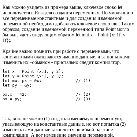
Как можно увидеть из примера выше, ключевое слово let
используется в Rust для создания переменных. По умолчанию
все переменные константные и для создания изменяемой
переменной необходимо добавлять ключевое слово mut. Таким
образом, создание изменяемой переменной типа Point могло
бы выглядеть следующим образом let mut x = Point {x: 1f, y:
1f};.
Крайне важно помнить при работе с переменными, что
константными оказываются именно данные, и за попытками
изменить их «обманом» пристально следит компилятор.
let x = Point {x:1, y:2};

let y = Point {x:2, y:3};

let mut px = &x;              // (1)

let py = &y;

px.x = 42;                    // (2)

Так, вполне можно (1) создать изменяемую переменную,
указывающую на константные данные, но вот попытка (2)
изменить сами данные закончится ошибкой на этапе
компиляции. А вот изменение значения переменной,