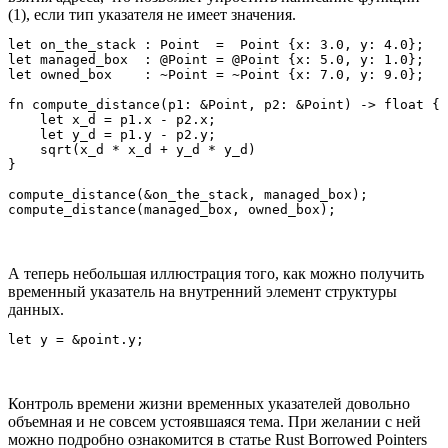
(1), если тип указателя не имеет значения.
let on_the_stack : Point  =  Point {x: 3.0, y: 4.0};

let managed_box  : @Point = @Point {x: 5.0, y: 1.0};

let owned_box    : ~Point = ~Point {x: 7.0, y: 9.0};

fn compute_distance(p1: &Point, p2: &Point) -> float { 
    let x_d = p1.x - p2.x;

    let y_d = p1.y - p2.y;

    sqrt(x_d * x_d + y_d * y_d)

}

compute_distance(&on_the_stack, managed_box);

А теперь небольшая иллюстрация того, как можно получить
временный указатель на внутренний элемент структуры
данных.
Контроль времени жизни временных указателей довольно
объемная и не совсем устоявшаяся тема. При желании с ней
можно подробно ознакомится в статье Rust Borrowed Pointers