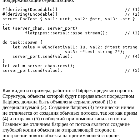
поддерживающие сериализацию.
#[deriving(Decodable)]                           // (1)

#[deriving(Encodable)]                           // (2)

struct EncTest { val1: uint, val2: @str, val3: ~str }

...

let (server_chan, server_port) = 

         flatpipes::serial::pipe_stream();       // (3)

do task::spawn {

    let value = @EncTest{val1: 1u, val2: @"test string 
                         val3: ~"test string 2"};

    server_port.send(value);                     // (4)

}

let val = server_chan.recv();

Как видно из примера, работать с flatpipes предельно просто.
Структура, объекты которой будут передаваться посредством
flatpipes, должна быть объявлена сериализуемой (1) и
десериализуемой (2). Создание flatpipes (3) технически ничем
не отличается от создания обычных потоков, так же как прием
(4) и отправка (5) сообщений при помощи канала и порта.
Главным же отличием flatpipes от потока является создание
глубокой копии объекта на отправляющей стороне и
построение нового объекта на принимающей стороне.