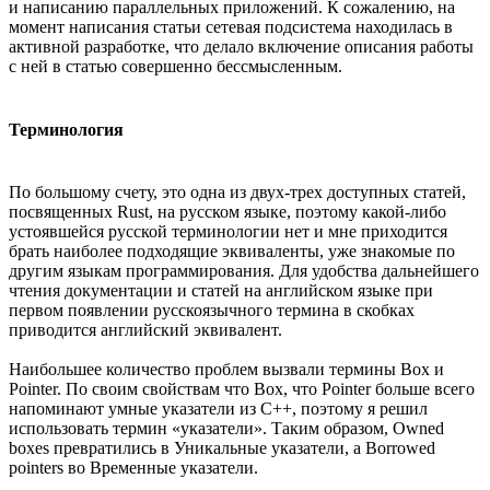
и написанию параллельных приложений. К сожалению, на
момент написания статьи сетевая подсистема находилась в
активной разработке, что делало включение описания работы
с ней в статью совершенно бессмысленным.
Терминология
По большому счету, это одна из двух-трех доступных статей,
посвященных Rust, на русском языке, поэтому какой-либо
устоявшейся русской терминологии нет и мне приходится
брать наиболее подходящие эквиваленты, уже знакомые по
другим языкам программирования. Для удобства дальнейшего
чтения документации и статей на английском языке при
первом появлении русскоязычного термина в скобках
приводится английский эквивалент.
Наибольшее количество проблем вызвали термины Box и
Pointer. По своим свойствам что Box, что Pointer больше всего
напоминают умные указатели из C++, поэтому я решил
использовать термин «указатели». Таким образом, Owned
boxes превратились в Уникальные указатели, а Borrowed
pointers во Временные указатели.