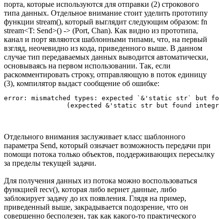
порта, которые используются для отправки (2) строкового
типа данных. Отдельное внимание стоит уделить прототипу
функции stream(), который выглядит следующим образом: fn
stream<T: Send>() -> (Port, Chan). Как видно из прототипа,
канал и порт являются шаблонными типами, что, на первый
взгляд, неочевидно из кода, приведенного выше. В данном
случае тип передаваемых данных выводится автоматически,
основываясь на первом использовании. Так, если
раскомментировать строку, отправляющую в поток единицу
(3), компилятор выдаст сообщение об ошибке:
error: mismatched types: expected `&'static str` but fo
Отдельного внимания заслуживает класс шаблонного
параметра Send, который означает возможность передачи при
помощи потока только объектов, поддерживающих пересылку
за пределы текущей задачи.
Для получения данных из потока можно воспользоваться
функцией recv(), которая либо вернет данные, либо
заблокирует задачу до их появления. Глядя на пример,
приведенный выше, закрадывается подозрение, что он
совершенно бесполезен, так как какого-то практического