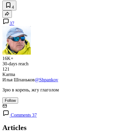
4
37
16K+
30-days reach
121
Karma
Илья Шпаньков
@Shpankov
Зрю в корень, жгу глаголом
Follow
Comments 37
Articles