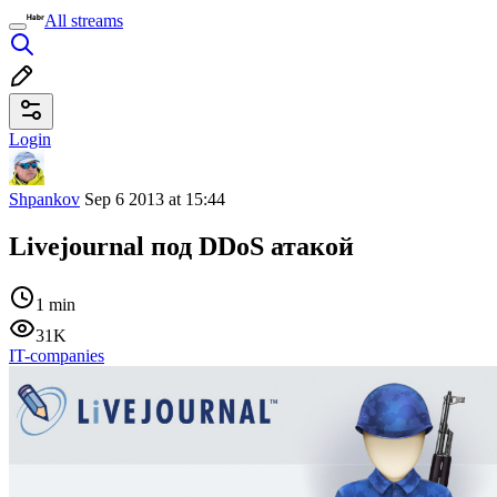
All streams
Login
Shpankov
Sep 6 2013 at 15:44
Livejournal под DDoS атакой
1 min
31K
IT-companies