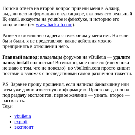
Поиски ответа на второй вопрос привели меня в Алжир,
выдали всю информацию о кулхацкере, включая его реальный
IP, email, аккаунты на youtube и фейсбуке, и историю его
«подвигов» (см
www.hack-db.com
).
Разве что домашнего адреса с телефоном у меня нет. Но если
бы и были, я не представляю, какие действия можно
предпринять в отношении него.
Главный вывод:
владельцы форумов на vBulletin —
удалите
папку install
полностью! Возможно, мне повезло (или я пока
не знаю о том, что не повезло), но vbulletin.com просто кишит
постами о взломах с последствиями самой различной тяжести.
P.S. Заранее прошу прощения, если написал банальщину или
всем уже давно известную информацию. Просто когда попал
под раздачу эксплоитов, первое желание — узнать, второе —
рассказать.
Tags:
vbulletin
exploit
эксплоит