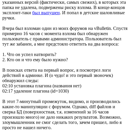
указанных версий (фактически, самых свежих), в которых эта
папка не удалена, подвержены риску взлома. В конце-концов
эксплоит-таки
был выпущен
. И попал в детские шаловливые
ручки.
Вчера был взломан один из моих форумов на vBulletin. Спустя
примерно 16 часов с момента взлома был обнаружен
пользователь с правами администратора. Пользователь был
тут же забанен, а мне предстояло ответить на два вопроса:
1. Что он успел натворить?
2. Кто он и что ему было нужно?
В поисках ответа на первый вопрос, я посмотрел логи
действий в админке. И (о чудо! и это первый звоночек)
обнаружил следы:
02:10 установка плагина (названия нет)
02:17 удаление плагина (id=1030)
В этот 7-минутный промежуток, видимо, и производились
какие-то манипуляции с форумом. Однако, diff файлов и
сверка БД (поверхностная, т.к. изменений за 16 часов
произошло много) не дало никаких результатов. Возможно,
злоумышленник не смог сделать того, зачем пришел, либо я
просто не нашел ничего.