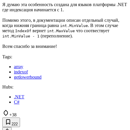
Я думаю эта особенность создана для языков платформы .NET
где индексация начинается с 1.
Помимо этого, в документации описан отдельный случай,
когда нижняя граница равна
. В этом случае
int.MinValue
метод
вернет
что соотвествует
IndexOf
int.MaxValue
(переполнение).
int.MinValue - 1
Всем спасибо за внимание!
Tags:
array
indexof
getlowerbound
Hubs:
.NET
C#
+38
222