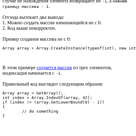
случае не нахождения элемента возвращают не
, а
-1
нижнюю
.
границу массива - 1
Отсюда вытекает два вывода:
1. Можно создать массив начинающийся не с 0.
2. Код выше некорректен.
Пример создания массива не с 0:
В этом примере
создается массив
из трех элементов,
индексация начинается с
.
-1
Правильный код выглядит следующим образом:
Array array = GetArray();

int index = Array.IndexOf(array, 42);

if (index != (array.GetLowerBound(0) - 1))

{

	// do something
