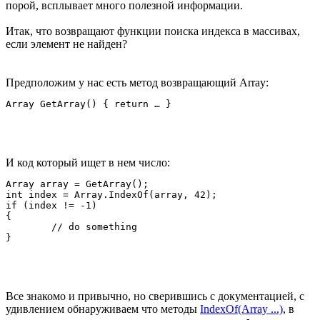
порой, всплывает много полезной информации.
Итак, что возвращают функции поиска индекса в массивах,
если элемент не найден?
Предположим у нас есть метод возвращающий Array:
И код который ищет в нем число:
Array array = GetArray();

int index = Array.IndexOf(array, 42);

if (index != -1)

{

	// do something

Все знакомо и привычно, но сверившись с документацией, с
удивлением обнаруживаем что методы
IndexOf(Array ...)
, в