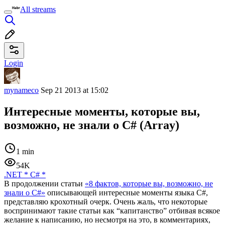
All streams
Login
mynameco
Sep 21 2013 at 15:02
Интересные моменты, которые вы,
возможно, не знали о C# (Array)
1 min
54K
.NET
*
C#
*
В продолжении статьи
«8 фактов, которые вы, возможно, не
знали о C#»
описывающей интересные моменты языка C#,
представляю крохотный очерк. Очень жаль, что некоторые
воспринимают такие статьи как “капитанство” отбивая всякое
желание к написанию, но несмотря на это, в комментариях,