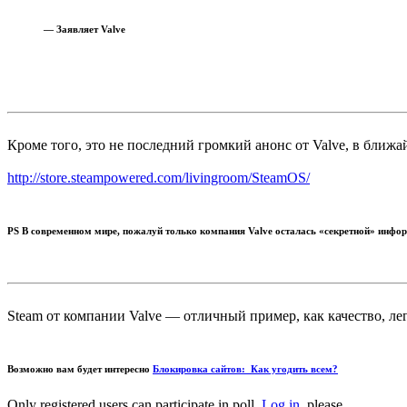
— Заявляет Valve
Кроме того, это не последний громкий анонс от Valve, в ближ
http://store.steampowered.com/livingroom/SteamOS/
PS В современном мире, пожалуй только компания Valve осталась «секретной» информ
Steam от компании Valve — отличный пример, как качество, ле
Возможно вам будет интересно
Блокировка сайтов: Как угодить всем?
Only registered users can participate in poll.
Log in
, please.