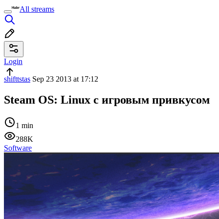
All streams
Login
shifttstas
Sep 23 2013 at 17:12
Steam OS: Linux с игровым привкусом
1 min
288K
Software