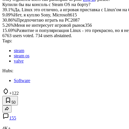
Купили бы вы консоль с Steam OS на борту?
39.1%
Да, Linux это отлично, а игровая приставка с Linux'ом на
9.09%
Нет, я куплю Sony, Microsoft
615
30.86%
Предпочитаю играть на PC
2087
5.26%
Меня не интересует игровой рынок
356
15.69%
Развитие и популяризация Linux - это прекрасно, но я н
6763 users voted. 734 users abstained.
Tags:
steam
steam os
valve
Hubs:
Software
+122
50
155
4K+