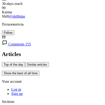
30-days reach
99
Karma
Shift
@shifttstas
Пользователь
Follow
Comments 155
Articles
Top of the day
Similar articles
Show the best of all time
Your account
Log in
Sign up
Sections