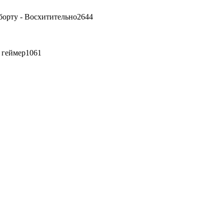
 борту - Восхитительно
2644
е геймер
1061