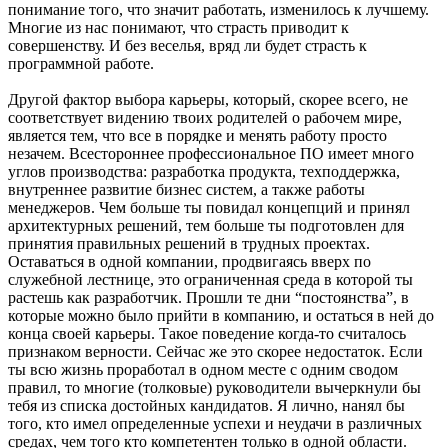
понимание того, что значит работать, изменилось к лучшему.
Многие из нас понимают, что страсть приводит к
совершенству. И без веселья, вряд ли будет страсть к
программной работе.
Другой фактор выбора карьеры, который, скорее всего, не
соответствует видению твоих родителей о рабочем мире,
является тем, что все в порядке и менять работу просто
незачем. Всестороннее профессиональное ПО имеет много
углов производства: разработка продукта, техподдержка,
внутреннее развитие бизнес систем, а также работы
менеджеров. Чем больше ты повидал концепций и принял
архитектурных решений, тем больше ты подготовлен для
принятия правильных решений в трудных проектах.
Оставаться в одной компании, продвигаясь вверх по
служебной лестнице, это ограниченная среда в которой ты
растешь как разработчик. Прошли те дни “постоянства”, в
которые можно было прийти в компанию, и остаться в ней до
конца своей карьеры. Такое поведение когда-то считалось
признаком верности. Сейчас же это скорее недостаток. Если
ты всю жизнь проработал в одном месте с одним сводом
правил, то многие (толковые) руководители вычеркнули бы
тебя из списка достойных кандидатов. Я лично, нанял бы
того, кто имел определенные успехи и неудачи в различных
средах, чем того кто компетентен только в одной области.