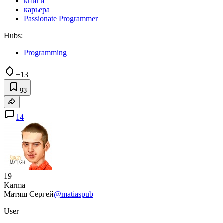
книги
карьера
Passionate Programmer
Hubs:
Programming
+13
93
14
19
Karma
Матяш Сергей
@matiaspub
User