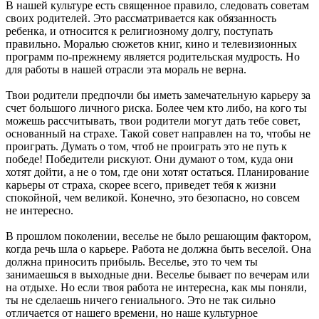
В нашей культуре есть священное правило, следовать советам
своих родителей. Это рассматривается как обязанность
ребенка, и относится к религиозному долгу, поступать
правильно. Моралью сюжетов книг, кино и телевизионных
программ по-прежнему является родительская мудрость. Но
для работы в нашей отрасли эта мораль не верна.
Твои родители предпочли бы иметь замечательную карьеру за
счет большого личного риска. Более чем кто либо, на кого ты
можешь рассчитывать, твои родители могут дать тебе совет,
основанный на страхе. Такой совет направлен на то, чтобы не
проиграть. Думать о том, чтоб не проиграть это не путь к
победе! Победители рискуют. Они думают о том, куда они
хотят дойти, а не о том, где они хотят остаться. Планирование
карьеры от страха, скорее всего, приведет тебя к жизни
спокойной, чем великой. Конечно, это безопасно, но совсем
не интересно.
В прошлом поколении, веселье не было решающим фактором,
когда речь шла о карьере. Работа не должна быть веселой. Она
должна приносить прибыль. Веселье, это то чем ты
занимаешься в выходные дни. Веселье бывает по вечерам или
на отдыхе. Но если твоя работа не интересна, как мы поняли,
ты не сделаешь ничего гениального. Это не так сильно
отличается от нашего времени, но наше культурное