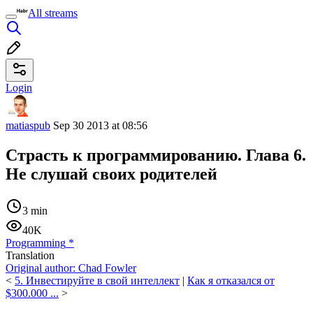
All streams
Login
matiaspub
Sep 30 2013 at 08:56
Страсть к программированию. Глава 6.
Не слушай своих родителей
3 min
40K
Programming
*
Translation
Original author:
Chad Fowler
<
5. Инвестируйте в свой ​​интеллект
|
Как я отказался от
$300.000 ...
>