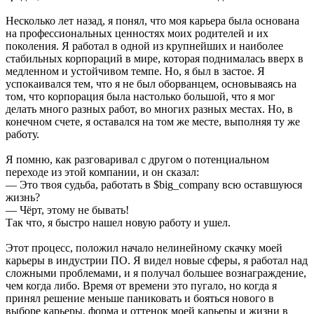
Несколько лет назад, я понял, что моя карьера была основана
на профессиональных ценностях моих родителей и их
поколения. Я работал в одной из крупнейших и наиболее
стабильных корпораций в мире, которая поднималась вверх в
медленном и устойчивом темпе. Но, я был в застое. Я
успокаивался тем, что я не был оборванцем, основываясь на
том, что корпорация была настолько большой, что я мог
делать много разных работ, во многих разных местах. Но, в
конечном счете, я оставался на том же месте, выполняя ту же
работу.
Я помню, как разговаривал с другом о потенциальном
переходе из этой компании, и он сказал:
— Это твоя судьба, работать в $big_company всю оставшуюся
жизнь?
— Чёрт, этому не бывать!
Так что, я быстро нашел новую работу и ушел.
Этот процесс, положил начало нелинейному скачку моей
карьеры в индустрии ПО. Я видел новые сферы, я работал над
сложными проблемами, и я получал большее вознаграждение,
чем когда либо. Время от времени это пугало, но когда я
принял решение меньше паниковать и бояться нового в
выборе карьеры, форма и оттенок моей карьеры и жизни в