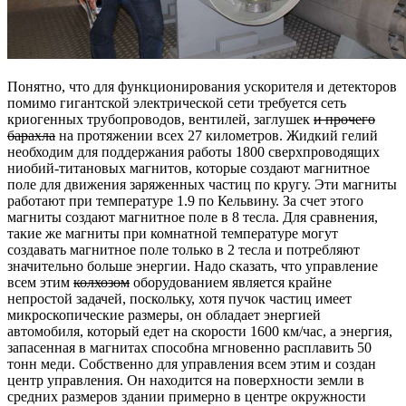
Понятно, что для функционирования ускорителя и детекторов
помимо гигантской электрической сети требуется сеть
криогенных трубопроводов, вентилей, заглушек
и прочего
барахла
на протяжении всех 27 километров. Жидкий гелий
необходим для поддержания работы 1800 сверхпроводящих
ниобий-титановых магнитов, которые создают магнитное
поле для движения заряженных частиц по кругу. Эти магниты
работают при температуре 1.9 по Кельвину. За счет этого
магниты создают магнитное поле в 8 тесла. Для сравнения,
такие же магниты при комнатной температуре могут
создавать магнитное поле только в 2 тесла и потребляют
значительно больше энергии. Надо сказать, что управление
всем этим
колхозом
оборудованием является крайне
непростой задачей, поскольку, хотя пучок частиц имеет
микроскопические размеры, он обладает энергией
автомобиля, который едет на скорости 1600 км/час, а энергия,
запасенная в магнитах способна мгновенно расплавить 50
тонн меди. Собственно для управления всем этим и создан
центр управления. Он находится на поверхности земли в
средних размеров здании примерно в центре окружности