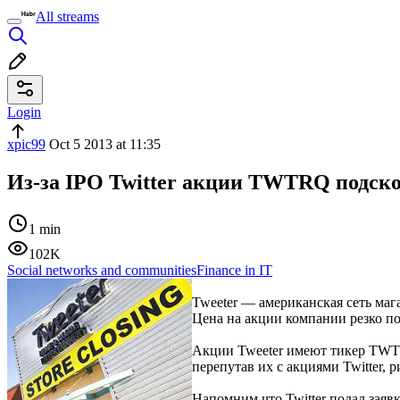
All streams
Login
xpic99
Oct 5 2013 at 11:35
Из-за IPO Twitter акции TWTRQ подск
1 min
102K
Social networks and communities
Finance in IT
Tweeter — американская сеть мага
Цена на акции компании резко по
Акции Tweeter имеют тикер TWTR
перепутав их с акциями Twitter, 
Напомним что Twitter подал заяв