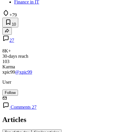
Finance in IT
+79
10
27
8K+
30-days reach
103
Karma
xpic99
@xpic99
User
Follow
Comments 27
Articles