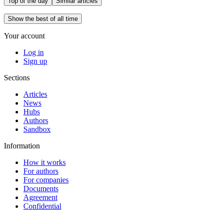
Top of the day
Similar articles
Show the best of all time
Your account
Log in
Sign up
Sections
Articles
News
Hubs
Authors
Sandbox
Information
How it works
For authors
For companies
Documents
Agreement
Confidential