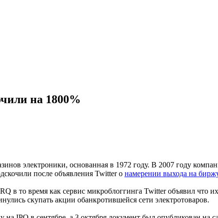
очили на 1800%
зинов электроники, основанная в 1972 году. В 2007 году компан
дскочили после объявления Twitter о
намерении выхода на биржу
Q в то время как сервис микроблоггинга Twitter объявил что и
ринулись скупать акции обанкротившейся сети электротоваров.
ку на IPO в сентябре, а 3 октября документ был опубликован н