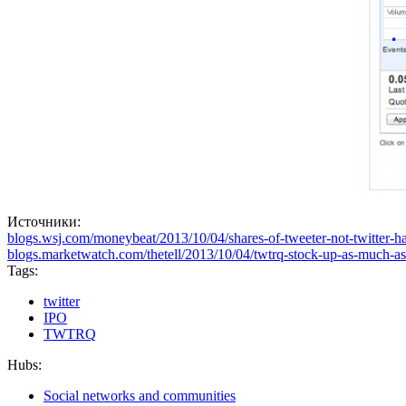
Источники:
blogs.wsj.com/moneybeat/2013/10/04/shares-of-tweeter-not-twitter-ha
blogs.marketwatch.com/thetell/2013/10/04/twtrq-stock-up-as-much-as-
Tags:
twitter
IPO
TWTRQ
Hubs:
Social networks and communities