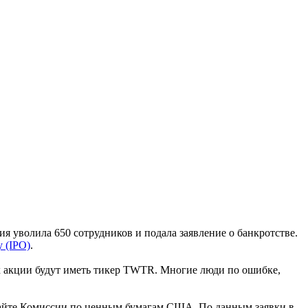
ия уволила 650 сотрудников и подала заявление о банкротстве.
 (IPO)
.
х акции будут иметь тикер TWTR. Многие люди по ошибке,
а сайте Комиссии по ценным бумагам США. По данным заявки в