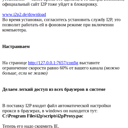
официальный сайт I2P тоже уйдет в блокировку.
www.i2p2.de/download
Во время установки, согласитесь установить службу I2P, это
позволит работать ей в фоновом режиме при включении
компьютера.
Настраиваем
На странице
http://127.0.0.1:7657/config
выставите
ограничение скорости равно 60% от вашего канала
(можно
больше, если не жалко)
Делаем легкий доступ из всех браузеров в системе
В поставку I2P входит файл автоматической настройки
прокси в браузерах, в windows он находится тут:
C:\Program Files\i2p\scripts\i2pProxy.pac
Теперь его надо скормить IE.