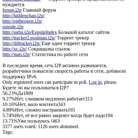
нуждается
forum.i2p
Главный форум
http://hiddenchan.i2p/
http://entheogen.i2p/
runode.i2p
http://ugha.i2p/EepsiteIndex
Большой каталог сайтов
http://tracker2.postman.i2p/
Торрент трекер
http://diftracker.i2p/
Еще один торрент трекер
http://xc.i2p/
Сокращалка ссылок
http://stats.i2p/
Статистика по работе сети
В последнее время, сеть I2P активно развивается,
разработчики повысили скорость работы в сети, добавили
поддержку IPv6.
Only registered users can participate in poll.
Log in
, please.
Будете ли вы пользоваться I2P?
56.23%
Да
1899
9.27%
Нет, слишком медленно работает
313
10.16%
Нет, мало контента
343
4.89%
Нет, сложно настраивать
165
5.74%
Нет, её все равно закроют когда будет надо
194
13.71%
Уже пользуюсь !
463
3377 users voted. 1126 users abstained.
Tags: