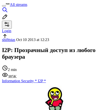
All streams
Login
shifttstas
Oct 10 2013 at 12:23
I2P: Прозрачный доступ из любого
браузера
2 min
385K
Information Security
*
I2P
*