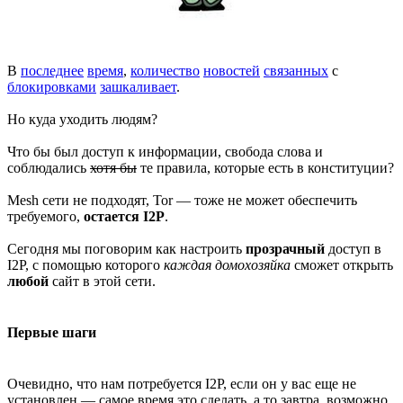
В
последнее
время
,
количество
новостей
связанных
с
блокировками
зашкаливает
.
Но куда уходить людям?
Что бы был доступ к информации, свобода слова и
соблюдались
хотя бы
те правила, которые есть в конституции?
Mesh сети не подходят, Tor — тоже не может обеспечить
требуемого,
остается I2P
.
Сегодня мы поговорим как настроить
прозрачный
доступ в
I2P, с помощью которого
каждая домохозяйка
сможет открыть
любой
сайт в этой сети.
Первые шаги
Очевидно, что нам потребуется I2P, если он у вас еще не
установлен — самое время это сделать, а то завтра, возможно,