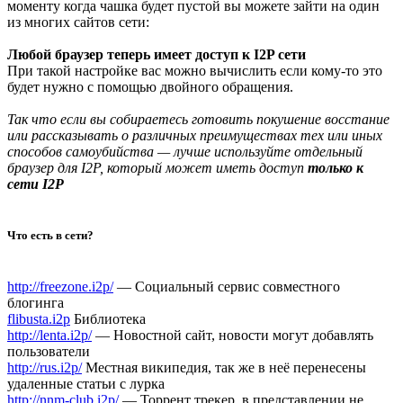
моменту когда чашка будет пустой вы можете зайти на один
из многих сайтов сети:
Любой браузер теперь имеет доступ к I2P сети
При такой настройке вас можно вычислить если кому-то это
будет нужно с помощью двойного обращения.
Так что если вы собираетесь готовить покушение восстание
или рассказывать о различных преимуществах тех или иных
способов самоубийства — лучше используйте отдельный
браузер для I2P, который может иметь доступ
только к
сети I2P
Что есть в сети?
http://freezone.i2p/
— Социальный сервис совместного
блогинга
flibusta.i2p
Библиотека
http://lenta.i2p/
— Новостной сайт, новости могут добавлять
пользователи
http://rus.i2p/
Местная википедия, так же в неё перенесены
удаленные статьи с лурка
http://nnm-club.i2p/
— Торрент трекер, в представлении не