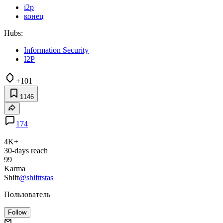
i2p
конец
Hubs:
Information Security
I2P
+101
1146
174
4K+
30-days reach
99
Karma
Shift
@shifttstas
Пользователь
Follow