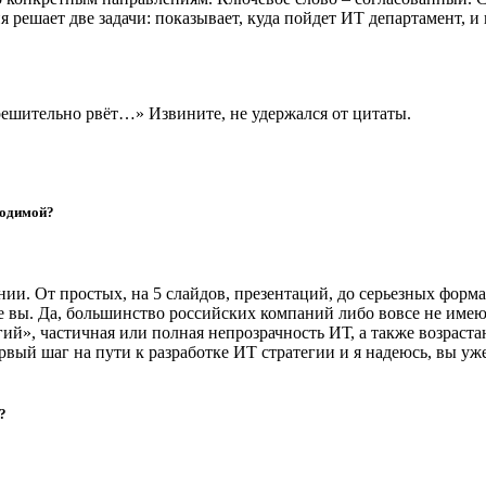
ешает две задачи: показывает, куда пойдет ИТ департамент, и п
решительно рвёт…» Извините, не удержался от цитаты.
ходимой?
нии. От простых, на 5 слайдов, презентаций, до серьезных фор
ете вы. Да, большинство российских компаний либо вовсе не им
гий», частичная или полная непрозрачность ИТ, а также возраст
рвый шаг на пути к разработке ИТ стратегии и я надеюсь, вы уже
?