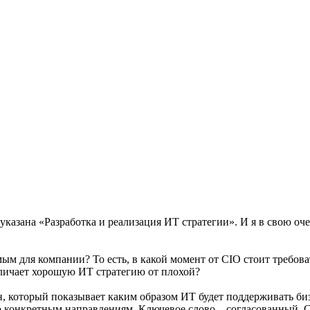
х указана «Разработка и реализация ИТ стратегии». И я в свою 
ым для компании? То есть, в какой момент от CIO стоит требов
тличает хорошую ИТ стратегию от плохой?
ан, который показывает каким образом ИТ будет поддерживать б
 конкретным направлениям. Ключевое слово – согласованный. 