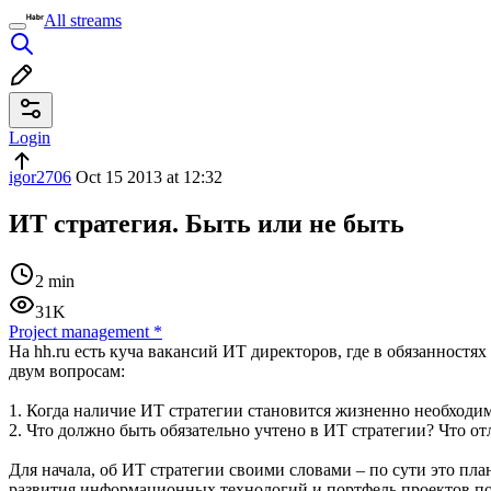
All streams
Login
igor2706
Oct 15 2013 at 12:32
ИТ стратегия. Быть или не быть
2 min
31K
Project management
*
На hh.ru есть куча вакансий ИТ директоров, где в обязанностя
двум вопросам:
1. Когда наличие ИТ стратегии становится жизненно необходим
2. Что должно быть обязательно учтено в ИТ стратегии? Что о
Для начала, об ИТ стратегии своими словами – по сути это пл
развития информационных технологий и портфель проектов по