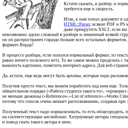
Кстати сказать, и разбор, и нор
требуется еще и скорость.
Итак, к нам попал документ в 
HTML::Parser
, всякие PDF и PS
даже прикрутить XSLT, если вы
невозможно: адски сложный в разборе и лишенный всякой стр
но он распространен гораздо больше всех остальных форматов, в
формате Ворда?
В процессе разбора, если попался нормальный формат, из текст
равно ничего полезного нет). То же самое можно проделать с 
выкинуть картинки, пометить интернет-адреса. Для веб-страни
Да, кстати, еще ведь могут быть архивы, которые надо распак
Получив просто текст, мы можем поработать над ним еще. То
обязательном порядке («Работа студента такого-то», «проверил
не меньше дюжины («References»,«List of reference»,«Works Cit
потому что список очень мешает распознаванию, создавая при 
Полученный текст надо нормализовать, то есть облагородить,
на соответствующие английские. Хитроумные авторы специально
и повод гнать такого автора в шею.