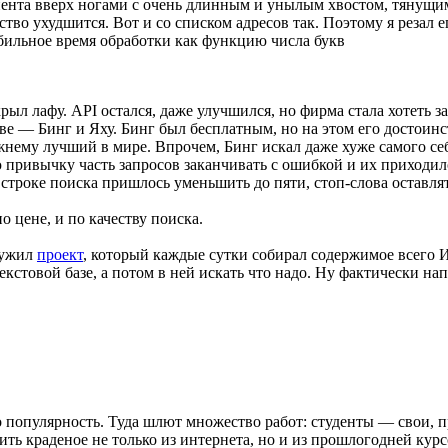
понента вверх ногами с очень длинным и унылым хвостом, тянущи
ство ухудшится. Вот и со списком адресов так. Поэтому я резал
табильное время обработки как функцию числа букв
рыл лафу. API остался, даже улучшился, но фирма стала хотеть з
ве — Бинг и Яху. Бинг был бесплатным, но на этом его достоинст
нему лучший в мире. Впрочем, Бинг искал даже хуже самого себ
 привычку часть запросов заканчивать с ошибкой и их приходил
строке поиска пришлось уменьшить до пяти, стоп-слова оставлят
 цене, и по качеству поиска.
ружил
проект
, который каждые сутки собирал содержимое всего И
кстовой базе, а потом в ней искать что надо. Ну фактически нап
о популярность. Туда шлют множество работ: студенты — свои, п
ить краденое не только из интернета, но и из прошлогодней кур