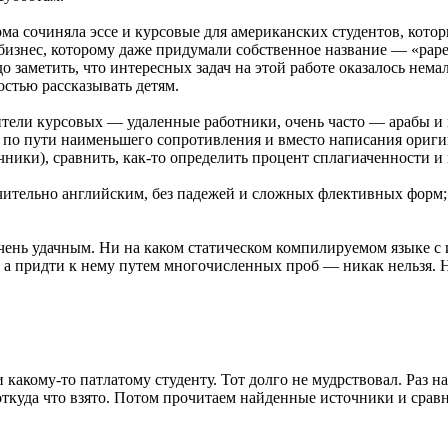
 сочиняла эссе и курсовые для американских студентов, которы
знес, которому даже придумали собственное название — «paper m
заметить, что интересных задач на этой работе оказалось немало
остью рассказывать детям.
ители курсовых — удаленные работники, очень часто — арабы и 
 по пути наименьшего сопротивления и вместо написания ориги
чники), сравнить, как-то определить процент сплагиаченности и
ительно английским, без падежей и сложных флективных форм; и
очень удачным. Ни на каком статическом компилируемом языке с 
 а придти к нему путем многочисленных проб — никак нельзя. 
какому-то патлатому студенту. Тот долго не мудрствовал. Раз на
, откуда что взято. Потом прочитаем найденные источники и срав