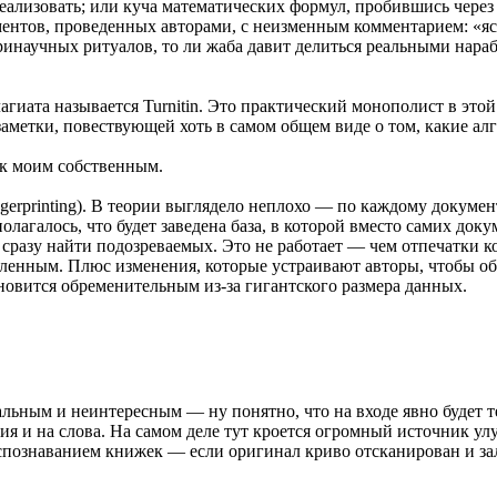
реализовать; или куча математических формул, пробившись через
ментов, проведенных авторами, с неизменным комментарием: «ясн
утринаучных ритуалов, то ли жаба давит делиться реальными нар
агиата называется Turnitin. Это практический монополист в этой 
заметки, повествующей хоть в самом общем виде о том, какие а
е к моим собственным.
ngerprinting). В теории выглядело неплохо — по каждому докуме
агалось, что будет заведена база, в которой вместо самих докуме
 сразу найти подозреваемых. Это не работает — чем отпечатки ко
сленным. Плюс изменения, которые устраивают авторы, чтобы о
новится обременительным из-за гигантского размера данных.
альным и неинтересным — ну понятно, что на входе явно будет т
ния и на слова. На самом деле тут кроется огромный источник у
аспознаванием книжек — если оригинал криво отсканирован и з