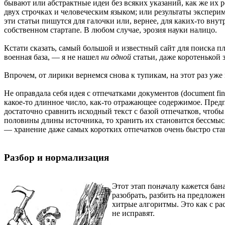
бывают или абстрактные идеи без всяких указаний, как же их 
двух строчках и человеческим языком; или результаты экспери
эти статьи пишутся для галочки или, вернее, для каких-то вн
собственном стартапе. В любом случае, эрозия науки налицо.
Кстати сказать, самый большой и известный сайт для поиска пл
военная база, — я не нашел
ни одной
статьи, даже коротенькой 
Впрочем, от лирики вернемся снова к тупикам, на этот раз уж
Не оправдала себя идея с отпечатками документов (document fi
какое-то длинное число, как-то отражающее содержимое. Предпол
достаточно сравнить исходный текст с базой отпечатков, чтобы
половины длины источника, то хранить их становится бессмы
— хранение даже самых коротких отпечатков очень быстро ста
Разбор и нормализация
Этот этап поначалу кажется бан
разобрать, разбить на предложе
хитрые алгоритмы. Это как с р
не исправят.