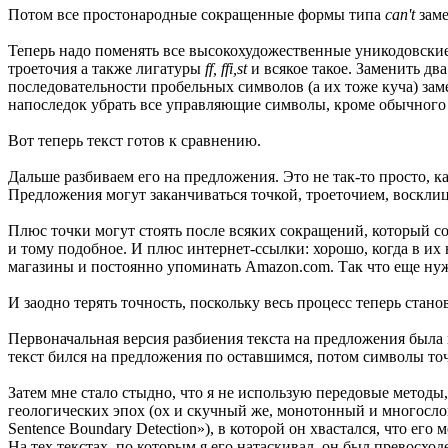
Потом все простонародные сокращенные формы типа
can't
зам
Теперь надо поменять все высокохудожественные уникодовски
троеточия а также лигатуры
ff, ffi,st
и всякое такое. Заменить дв
последовательности пробельных символов (а их тоже куча) зам
напоследок убрать все управляющие символы, кроме обычного 
Вот теперь текст готов к сравнению.
Дальше разбиваем его на предложения. Это не так-то просто, ка
Предложения могут заканчиваться точкой, троеточием, восклиц
Плюс точки могут стоять после всяких сокращений, который 
и тому подобное. И плюс интернет-ссылки: хорошо, когда в их н
магазины и постоянно упоминать Amazon.com. Так что еще нуж
И заодно терять точность, поскольку весь процесс теперь стан
Первоначальная версия разбиения текста на предложения была
текст бился на предложения по оставшимся, потом символы точ
Затем мне стало стыдно, что я не использую передовые методы,
геологических эпох (ох и скучный же, монотонный и многосло
Sentence Boundary Detection»), в которой он хвастался, что ег
На тех текстах, по которым я его натаскивал, он был превосхо