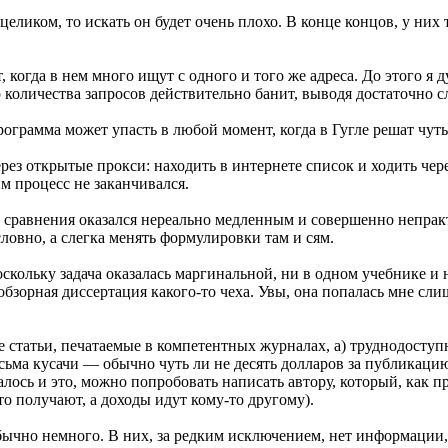
 целиком, то искать он будет очень плохо. В конце концов, у ни
 когда в нем много ищут с одного и того же адреса. До этого я д
о количества запросов действительно банит, выводя достаточно 
ограмма может упасть в любой момент, когда в Гугле решат чуть
ез открытые прокси: находить в интернете список и ходить чере
м процесс не заканчивался.
о сравнения оказался нереально медленным и совершенно непра
ловно, а слегка менять формулировки там и сям.
кольку задача оказалась маргинальной, ни в одном учебнике и н
обзорная диссертация какого-то чеха. Увы, она попалась мне сл
е статьи, печатаемые в компетентных журналах, а) труднодоступн
есьма кусачи — обычно чуть ли не десять долларов за публикац
алось и это, можно попробовать написать автору, который, как п
о получают, а доходы идут кому-то другому).
ычно немного. В них, за редким исключением, нет информации, 