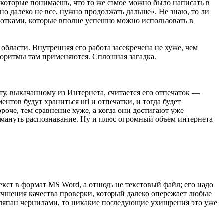
 которые понимаешь, что то же самое можно было написать в
о далеко не все, нужно продолжать дальше». Не знаю, то ли
аботками, которые вполне успешно можно использовать в
области. Внутренняя его работа засекречена не хуже, чем
лгоритмы там применяются. Сплошная загадка.
нту, выкачанному из Интернета, считается его отпечаток —
нтов будут храниться url и отпечатки, и тогда будет
роче, тем сравнение хуже, а когда они достигают уже
бмануть распознавание. Ну и плюс огромный объем интернета
екст в формат MS Word, а отнюдь не текстовый файл; его надо
лучшения качества проверки, который далеко опережает любые
аляпан чернилами, то никакие последующие ухищрения это уже