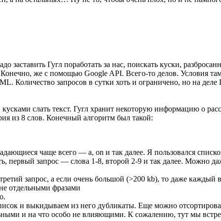
надо заставить Гугл поработать за нас, поискать куски, разброс
о? Конечно, же с помощью Google API. Вcего-то делов. Условия т
L. Количество запросов в сутки хоть и ограничено, но на деле Г
 кусками слать текст. Гугл хранит некоторую информацию о ра
рия из 8 слов. Конечный алгоритм был такой:
ающиеся чаще всего — a, on и так далее. Я пользовался списком
, первый запрос — слова 1-8, второй 2-9 и так далее. Можно да
етий запрос, а если очень большой (>200 kb), то даже каждый в
 не отдельными фразами
о.
 список и выкидываем из него дубликаты. Еще можно отсортиров
ельными и на что особо не влияющими. К сожалению, тут мы встр