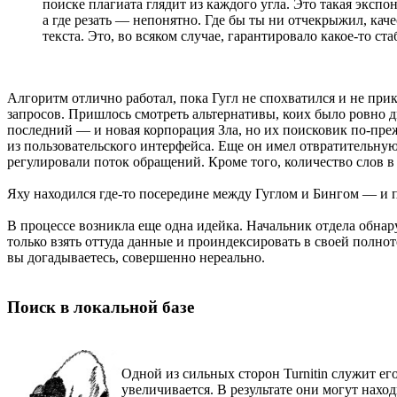
поиске плагиата глядит из каждого угла. Это такая экс
а где резать — непонятно. Где бы ты ни отчекрыжил, каче
текста. Это, во всяком случае, гарантировало какое-то с
Алгоритм отлично работал, пока Гугл не спохватился и не прик
запросов. Пришлось смотреть альтернативы, коих было ровно д
последний — и новая корпорация Зла, но их поисковик по-преж
из пользовательского интерфейса. Еще он имел отвратительную
регулировали поток обращений. Кроме того, количество слов в 
Яху находился где-то посередине между Гуглом и Бингом — и по
В процессе возникла еще одна идейка. Начальник отдела обна
только взять оттуда данные и проиндексировать в своей полноте
вы догадываетесь, совершенно нереально.
Поиск в локальной базе
Одной из сильных сторон Turnitin служит ег
увеличивается. В результате они могут наход