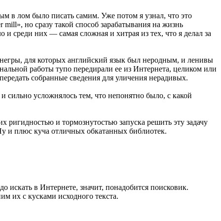
м в лом было писать самим. Уже потом я узнал, что это
ill», но сразу такой способ зарабатывания на жизнь
 и среди них — самая сложная и хитрая из тех, что я делал за
негры, для которых английский язык был неродным, и ленивы
нальной работы тупо передирали ее из Интернета, целиком или
 передать собранные сведения для уличения нерадивых.
 сильно усложнялось тем, что непонятно было, с какой
их ригидностью и тормознутостью запуска решить эту задачу
Ну и плюс куча отличных обкатанных библиотек.
до искать в Интернете, значит, понадобится поисковик.
ним их с кусками исходного текста.