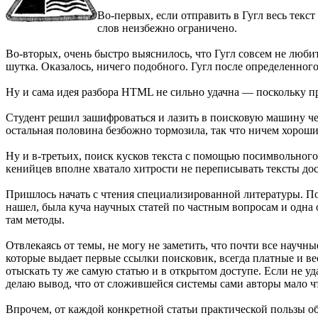
Во-первых, если отправить в Гугл весь текст
слов неизбежно ограничено.
Во-вторых, очень быстро выяснилось, что Гугл совсем не любит,
шутка. Оказалось, ничего подобного. Гугл после определенног
Ну и сама идея разбора HTML не сильно удачна — поскольку пр
Студент решил зашифроваться и лазить в поисковую машину чер
остальная половина безбожно тормозила, так что ничем хороши
Ну и в-третьих, поиск кусков текста с помощью посимвольног
кенийцев вполне хватало хитрости не переписывать тексты дос
Пришлось начать с чтения специализированной литературы. Пос
нашел, была куча научных статей по частным вопросам и одна 
там методы.
Отвлекаясь от темы, не могу не заметить, что почти все научны
которые выдает первые ссылки поисковик, всегда платные и в
отыскать ту же самую статью и в открытом доступе. Если не уд
делаю вывод, что от сложившейся системы сами авторы мало чт
Впрочем, от каждой конкретной статьи практической пользы об