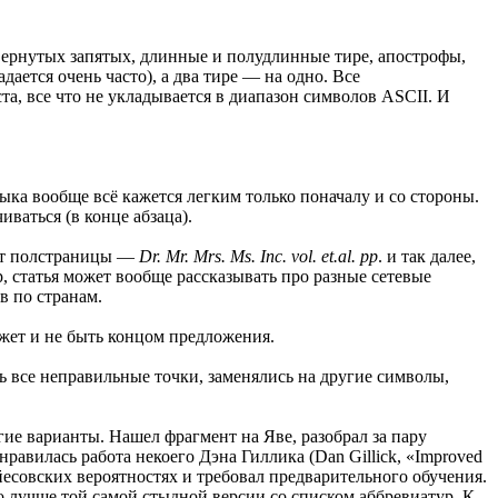
вернутых запятых, длинные и полудлинные тире, апострофы,
ается очень часто), а два тире — на одно. Все
а, все что не укладывается в диапазон символов ASCII. И
зыка вообще всё кажется легким только поначалу и со стороны.
ваться (в конце абзаца).
ает полстраницы —
Dr. Mr. Mrs. Ms. Inc. vol. et.al. pp
. и так далее,
р, статья может вообще рассказывать про разные сетевые
в по странам.
ожет и не быть концом предложения.
 все неправильные точки, заменялись на другие символы,
гие варианты. Нашел фрагмент на Яве, разобрал за пару
авилась работа некоего Дэна Гиллика (Dan Gillick, «Improved
байесовских вероятностях и требовал предварительного обучения.
го лучше той самой стыдной версии со списком аббревиатур. К