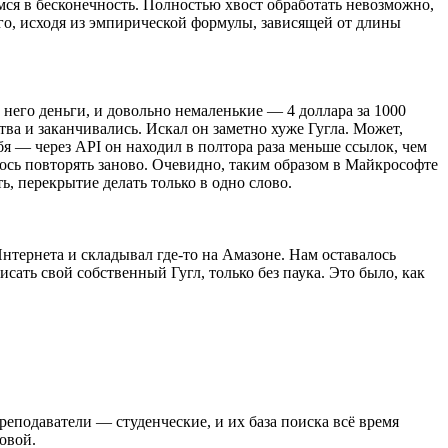
мся в бесконечность. Полностью хвост обработать невозможно,
 его, исходя из эмпирической формулы, зависящей от длины
а него деньги, и довольно немаленькие — 4 доллара за 1000
ва и заканчивались. Искал он заметно хуже Гугла. Может,
я — через API он находил в полтора раза меньше ссылок, чем
ось повторять заново. Очевидно, таким образом в Майкрософте
ь, перекрытие делать только в одно слово.
нтернета и складывал где-то на Амазоне. Нам оставалось
исать свой собственный Гугл, только без паука. Это было, как
реподаватели — студенческие, и их база поиска всё время
совой.