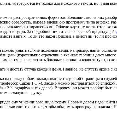
мализация требуются не только для исходного текста, но и для вс
одном из распространенных форматов. Большинство из них разо
 можно обработать, вызвав внешнюю программу типа pstotext. Ра
 наслаждаетесь извращениями. Общую картину портит только г
уктуры внутри. За подробностями отсылаю к своей предыдущей
месте взятых. То ли это закон Грешэма в действии, то ли происк
а можно узнать всякие полезные вещи: например, найти оглавлен
таблицами (коротенькие строчечки в ячейках таблицы дают мног
ц имеет смысл исключить боковые колонки и колонтитулы, если о
овать и достать оттуда каждый файл. Главное, не спутать архи
лько на пользу пойдет выкидывание титульной страницы и служ
 профессор Сякой Т.О.»). Заодно можно расправиться со списком 
ed»,«Bibliography» и так далее). Впрочем, он может вообще быть 
этом немалую нагрузку.
 придав ему унифицированную форму. Первым делом надо найти 
 вставляют их в текст, чтобы обмануть проверку на плагиат. Н