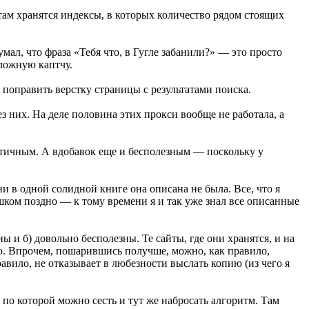
х там хранятся индексы, в которых количество рядом стоящих
умал, что фраза «Тебя что, в Гугле забанили?» — это просто
сложную каптчу.
 поправить верстку страницы с результатами поиска.
з них. На деле половина этих прокси вообще не работала, а
ктичным. А вдобавок еще и бесполезным — поскольку у
и в одной солидной книге она описана не была. Все, что я
ишком поздно — к тому времени я и так уже знал все описанные
ы и б) довольно бесполезны. Те сайты, где они хранятся, и на
ию. Впрочем, пошарившись получше, можно, как правило,
равило, не отказывает в любезности выслать копию (из чего я
по которой можно сесть и тут же набросать алгоритм. Там