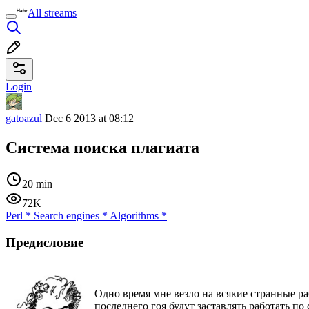
All streams
Login
gatoazul
Dec 6 2013 at 08:12
Система поиска плагиата
20 min
72K
Perl
*
Search engines
*
Algorithms
*
Предисловие
Одно время мне везло на всякие странные ра
последнего гоя будут заставлять работать по