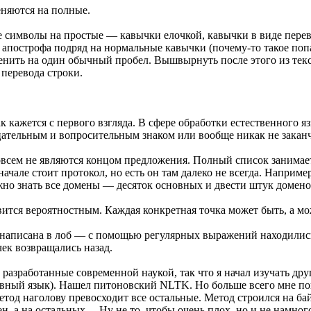
еняются на полные.
е символы на простые — кавычки елочкой, кавычки в виде пере
а апострофа подряд на нормальные кавычки (почему-то такое попад
енить на один обычный пробел. Вышвырнуть после этого из текст
перевода строки.
к кажется с первого взгляда. В сфере обработки естественного я
ательным и вопросительным знаком или вообще никак не заканчи
совсем не являются концом предложения. Полный список заним
ачале стоит протокол, но есть он там далеко не всегда. Наприме
но знать все домены — десяток основных и двести штук домено
овится вероятностным. Каждая конкретная точка может быть, а м
 написана в лоб — с помощью регулярных выражений находились
ек возвращались назад.
 разработанные современной наукой, так что я начал изучать дру
вный язык). Нашел питоновский NLTK. Но больше всего мне понр
о метод наголову превосходит все остальные. Метод строился на 
ден, а на остальных… Ну не то, чтобы очень плох, но и не намно