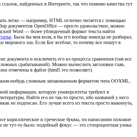
ех ссылок, найденных в Интернете, так что помимо качества тут
брать легко — например, HTML отлично читается с помощью
збор документов OpenOffice — просто удовольствие, можно
адский Word — более ублюдочный формат текста найти
статье
. Была бы моя воля, я бы его вообще никогда не разбирал,
и мирового зла. Если Бог всеблаг, то почему все пишут в
ие документа и исключить его из процесса сравнения (там все
о ложных срабатываний). Можно вычислить заголовки глав,
ни отмечены в файле (html5 это позволяет).
в с каким-нибудь сложным запакованным форматом типа OOXML.
ебной информации, которую университеты требуют в
литературы. Найти его не так-то просто, ибо названий у него
никак не подписан. Его лучше всего из текста просто выкинуть,
все кириллические и греческие буквы, по написанию похожие
о не тут-то было: подобный фокус — это стопроцентная улика