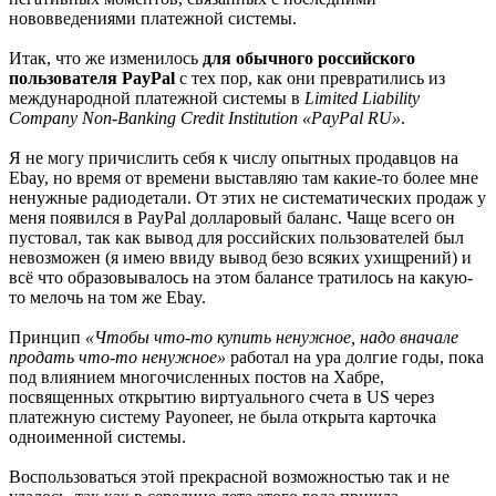
нововведениями платежной системы.
Итак, что же изменилось
для обычного российского
пользователя PayPal
с тех пор, как они превратились из
международной платежной системы в
Limited Liability
Company Non-Banking Credit Institution «PayPal RU»
.
Я не могу причислить себя к числу опытных продавцов на
Ebay, но время от времени выставляю там какие-то более мне
ненужные радиодетали. От этих не систематических продаж у
меня появился в PayPal долларовый баланс. Чаще всего он
пустовал, так как вывод для российских пользователей был
невозможен (я имею ввиду вывод безо всяких ухищрений) и
всё что образовывалось на этом балансе тратилось на какую-
то мелочь на том же Ebay.
Принцип
«Чтобы что-то купить ненужное, надо вначале
продать что-то ненужное»
работал на ура долгие годы, пока
под влиянием многочисленных постов на Хабре,
посвященных открытию виртуального счета в US через
платежную систему Payoneer, не была открыта карточка
одноименной системы.
Воспользоваться этой прекрасной возможностью так и не