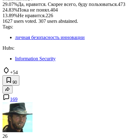
29.07%
Да, нравится. Скорее всего, буду пользоваться.
473
24.83%
Пока не понял.
404
13.89%
Не нравится.
226
1627 users voted. 307 users abstained.
Tags:
личная безопасность инновации
Hubs:
Information Security
+54
90
169
26