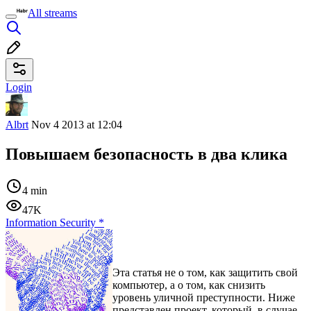
All streams
Login
Albrt
Nov 4 2013 at 12:04
Повышаем безопасность в два клика
4 min
47K
Information Security
*
Эта статья не о том, как защитить свой
компьютер, а о том, как снизить
уровень уличной преступности. Ниже
представлен проект, который, в случае