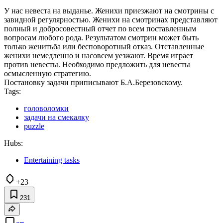
У нас невеста на выданье. Женихи приезжают на смотрины с
завидной регулярностью. Женихи на смотринах представляют
полный и добросовестный отчет по всем поставленным
вопросам любого рода. Результатом смотрин может быть
только женитьба или бесповоротный отказ. Отставленные
женихи немедленно и насовсем уезжают. Время играет
против невесты. Необходимо предложить для невесты
осмысленную стратегию.
Постановку задачи приписывают Б.А.Березовскому.
Tags:
головоломки
задачи на смекалку
puzzle
Hubs:
Entertaining tasks
+23
231