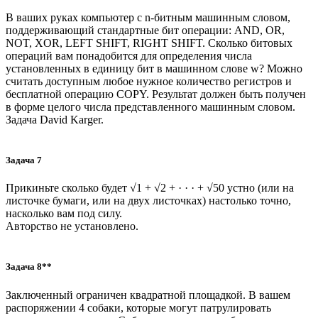
В ваших руках компьютер с n-битным машинным словом,
поддерживающий стандартные бит операции: AND, OR,
NOT, XOR, LEFT SHIFT, RIGHT SHIFT. Сколько битовых
операций вам понадобится для определения числа
установленных в единицу бит в машинном слове w? Можно
считать доступным любое нужное количество регистров и
бесплатной операцию COPY. Результат должен быть получен
в форме целого числа представленного машинным словом.
Задача David Karger.
Задача 7
Прикиньте сколько будет √1 + √2 + · · · + √50 устно (или на
листочке бумаги, или на двух листочках) настолько точно,
насколько вам под силу.
Авторство не установлено.
Задача 8**
Заключенный ограничен квадратной площадкой. В вашем
распоряжении 4 собаки, которые могут патрулировать