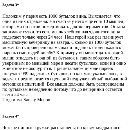
Задача 3*
Положим у парня есть 1000 бутылок вина. Выясняется, что
одна из них отравлена. На счастье у него еще есть 10 мышей,
которыми он готов пожертвовать для экспериментов. Опыты
занимают сутки, то есть мышь хлебнувшая ядовитого вина
подыхает только через 24 часа. Наш герой как раз планирует
масштабную вечеринку на завтра. Сколько из 1000 бутылок
может быть проверено на мышах и подано к столу окажись
парень семи пядей во лбу? К примеру он может дать каждой
мыши отведать из одной из бутылок и таким образом быть
уверенным по меньшей мере в десяти бутылках, если ни одно
животное не окочурится. При летальном исходе парень
получает 999 надежных бутылок, но как уже указывалось, в
задачах предпологается сценарий недружелюбный выбранной
методике испытаний. Все мыши должны быть распределены
по бутылкам немедленно потому что до вечеринки остается
всего 24 часа.
Подкинул Sanjay Menon.
Задача 4*
Четыре пивные кружки расставлены по краям квадратного