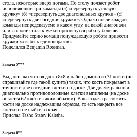
стола, некоторые вверх ногами. По столу ползает робот
исполняющий три команды (а) «перевернуть угловую
кружку» (б) «перевернуть две диагональных кружки» (с)
«перевернуть две соседние кружки». Однако после каждой
команды непредсказуемо в каком углу, на какой диагонали
или стороне стола кружки приглянутся роботу больше.
Придумайте серию команд понуждающую робота привести
кружки хотя бы к единообразию.
Поделился Benjamin Rossman.
Задача 5***
Выдано: шахматная доска 8х8 и набор домино из 31 кости (не
спрашивайте где такой купить) таких, что кость покрывает в
точности две соседние клетки на доске. Две диаметрально и
диагонально противоположные клетки выпилены (на доске
остается 62 клетки таким образом). Ваша задача разложить
кости на доске надлежащим образом, то есть накрыть все
клетки и не выйти за края.
Прислал Tasho Statev Kaletha.
Задача 6**