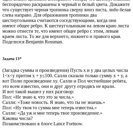
беспорядочно раскрашены в черный и белый цвета. Докажите
что существует черная тропинка сверху вниз листа, либо белая
слева направо. Для образования тропинки два
шестиугольника считаются соседствующими, когда они
имеют общее ребро. К шестиугольникам на левом краю листа
можно отнести те, что имеют общее ребро с этим, левым
краем листа. То же для верхнего, нижнего и правого края.
Поделился Benjamin Rossman.
Задача 13*
(Загадка суммы и произведения) Пусть x и y два целых числа
1<x<y притом x + y≤100. Салли сказали только сумму x + y, а
вот Полю произведение xy. Салли и Пол честнейшие ребята,
это всем известно, они и друг другу отродясь не врали.
И вот такой вышел у них разговор:
Пол: «Не знаю я, что это за числа.»
Салли: «Тоже новость. Я знаю, что ты не знаешь.»
Пол: «Ну твоя то сумма мне теперь известна.»
Салли: «Да уж и мне теперь твое произведение.»
Каковы числа?
Позаимствовано в блоге Lance Fortnow.