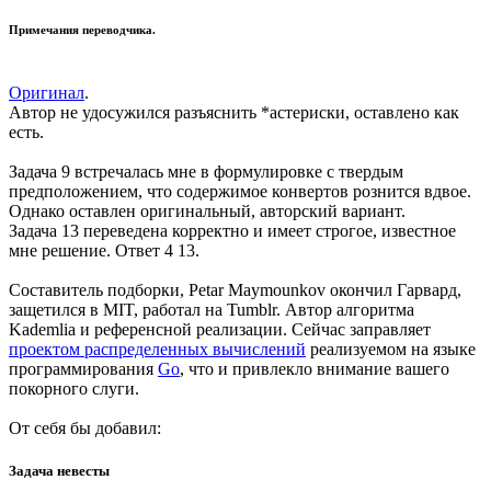
Примечания переводчика.
Оригинал
.
Автор не удосужился разъяснить *астериски, оставлено как
есть.
Задача 9 встречалась мне в формулировке с твердым
предположением, что содержимое конвертов рознится вдвое.
Однако оставлен оригинальный, авторский вариант.
Задача 13 переведена корректно и имеет строгое, известное
мне решение. Ответ 4 13.
Составитель подборки, Petar Maymounkov окончил Гарвард,
защетился в MIT, работал на Tumblr. Автор алгоритма
Kademlia и референсной реализации. Сейчас заправляет
проектом распределенных вычислений
реализуемом на языке
программирования
Go
, что и привлекло внимание вашего
покорного слуги.
От себя бы добавил:
Задача невесты