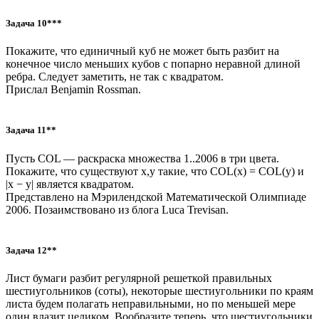
Задача 10***
Покажите, что единичный куб не может быть разбит на
конечное число меньших кубов с попарно неравной длиной
ребра. Следует заметить, не так с квадратом.
Прислал Benjamin Rossman.
Задача 11**
Пусть COL — раскраска множества 1..2006 в три цвета.
Покажите, что существуют x,y такие, что COL(x) = COL(y) и
|x − y| является квадратом.
Представлено на Мэрилендской Математической Олимпиаде
2006. Позаимствовано из блога Luca Trevisan.
Задача 12**
Лист бумаги разбит регулярной решеткой правильных
шестиугольников (соты), некоторые шестиугольники по краям
листа будем полагать неправильными, но по меньшей мере
один влазит целиком. Вообразите теперь, что шестиугольники