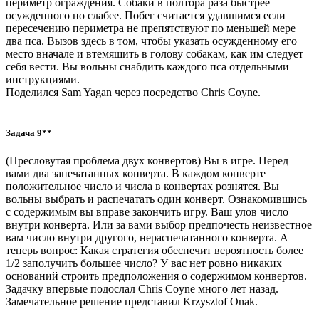
периметр ограждения. Собаки в полтора раза быстрее
осужденного но слабее. Побег считается удавшимся если
пересечению периметра не препятствуют по меньшей мере
два пса. Вызов здесь в том, чтобы указать осужденному его
место вначале и втемяшить в голову собакам, как им следует
себя вести. Вы вольны снабдить каждого пса отдельными
инструкциями.
Поделился Sam Yagan через посредство Chris Coyne.
Задача 9**
(Пресловутая проблема двух конвертов) Вы в игре. Перед
вами два запечатанных конверта. В каждом конверте
положительное число и числа в конвертах рознятся. Вы
вольны выбрать и распечатать один конверт. Ознакомившись
с содержимым вы вправе закончить игру. Ваш улов число
внутри конверта. Или за вами выбор предпочесть неизвестное
вам число внутри другого, нераспечатанного конверта. А
теперь вопрос: Какая стратегия обеспечит вероятность более
1/2 заполучить большее число? У вас нет ровно никаких
оснований строить предположения о содержимом конвертов.
Задачку впервые подослал Chris Coyne много лет назад.
Замечательное решение представил Krzysztof Onak.