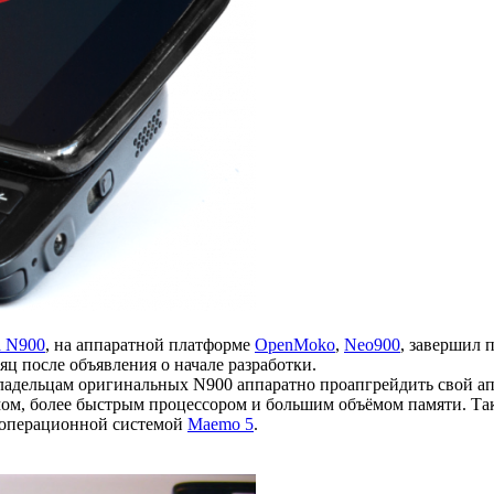
a N900
, на аппаратной платформе
OpenMoko
,
Neo900
, завершил 
сяц после объявления о начале разработки.
ладельцам оригинальных N900 аппаратно проапгрейдить свой ап
, более быстрым процессором и большим объёмом памяти. Так-ж
0 операционной системой
Maemo 5
.