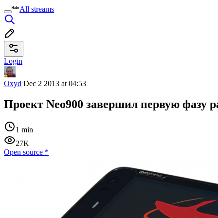
All streams
Login
Oxyd
Dec 2 2013 at 04:53
Проект Neo900 завершил первую фазу р
1 min
27K
Open source
*