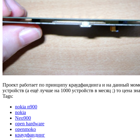
Проект работает по принципу краудфандинга и на данный момен
устройств (а ещё лучше на 1000 устройств в месяц ;) то цена зн
Tags:
nokia n900
nokia
Neo900
open hardware
openmoko
краудфандинг