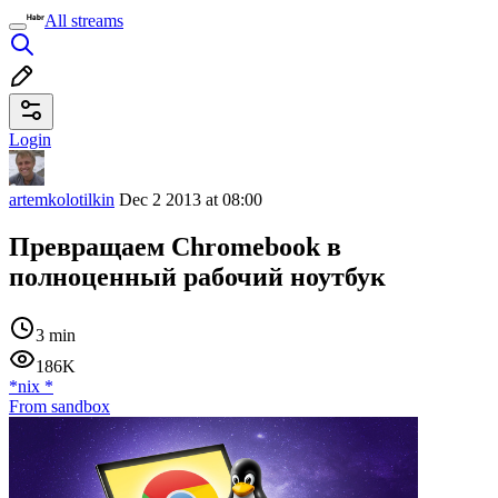
All streams
Login
artemkolotilkin
Dec 2 2013 at 08:00
Превращаем Chromebook в
полноценный рабочий ноутбук
3 min
186K
*nix
*
From sandbox