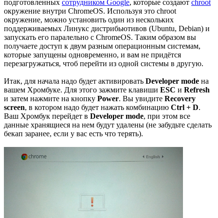
подготовленных
сотрудником Google
, которые создают
chroot
окружение внутри ChromeOS. Используя это chroot
окружение, можно установить один из нескольких
поддерживаемых Линукс дистрибьютивов (Ubuntu, Debian) и
запускать его паралельно с ChromeOS. Таким образом вы
получаете доступ к двум разным операционным системам,
которые запущены одновременно, и вам не придётся
перезагружаться, чтоб перейти из одной системы в другую.
Итак, для начала надо будет активировать
Developer mode
на
вашем Хромбуке. Для этого зажмите клавиши
ESC
и
Refresh
и затем нажмите на кнопку
Power
. Вы увидите
Recovery
screen
, в котором надо будет нажать комбинацию
Ctrl + D
.
Ваш Хромбук перейдет в
Developer mode
, при этом все
данные хранящиеся на нем будут удалены (не забудьте сделать
бекап заранее, если у вас есть что терять).