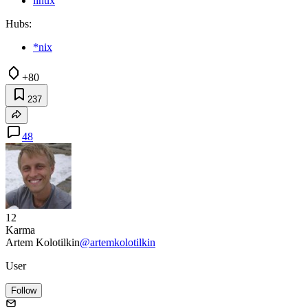
linux
Hubs:
*nix
+80
237
48
12
Karma
Artem Kolotilkin
@artemkolotilkin
User
Follow