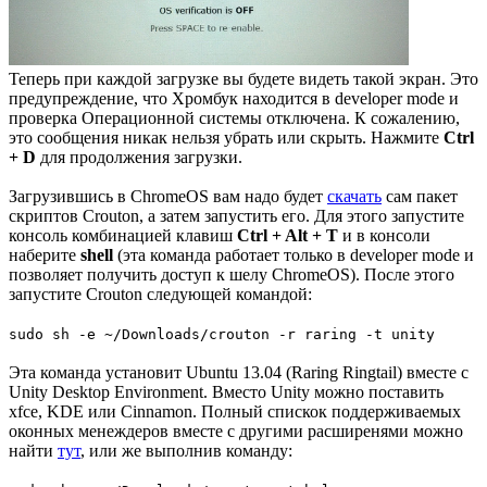
Теперь при каждой загрузке вы будете видеть такой экран. Это
предупреждение, что Хромбук находится в developer mode и
проверка Операционной системы отключена. К сожалению,
это сообщения никак нельзя убрать или скрыть. Нажмите
Ctrl
+ D
для продолжения загрузки.
Загрузившись в ChromeOS вам надо будет
скачать
сам пакет
скриптов Crouton, а затем запустить его. Для этого запустите
консоль комбинацией клавиш
Ctrl + Alt + T
и в консоли
наберите
shell
(эта команда работает только в developer mode и
позволяет получить доступ к шелу ChromeOS). После этого
запустите Crouton следующей командой:
sudo sh -e ~/Downloads/crouton -r raring -t unity
Эта команда установит Ubuntu 13.04 (Raring Ringtail) вместе с
Unity Desktop Environment. Вместо Unity можно поставить
xfce, KDE или Cinnamon. Полный спискок поддерживаемых
оконных менеждеров вместе с другими расширенями можно
найти
тут
, или же выполнив команду: