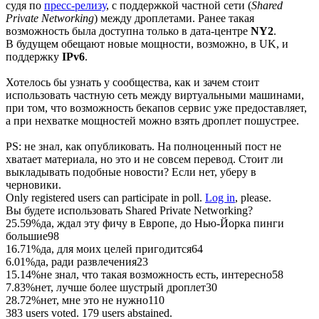
судя по
пресс-релизу
, с поддержкой частной сети (
Shared
Private Networking
) между дроплетами. Ранее такая
возможность была доступна только в дата-центре
NY2
.
В будущем обещают новые мощности, возможно, в UK, и
поддержку
IPv6
.
Хотелось бы узнать у сообщества, как и зачем стоит
использовать частную сеть между виртуальными машинами,
при том, что возможность бекапов сервис уже предоставляет,
а при нехватке мощностей можно взять дроплет пошустрее.
PS: не знал, как опубликовать. На полноценный пост не
хватает материала, но это и не совсем перевод. Стоит ли
выкладывать подобные новости? Если нет, уберу в
черновики.
Only registered users can participate in poll.
Log in
, please.
Вы будете использовать Shared Private Networking?
25.59%
да, ждал эту фичу в Европе, до Нью-Йорка пинги
большие
98
16.71%
да, для моих целей пригодится
64
6.01%
да, ради развлечения
23
15.14%
не знал, что такая возможность есть, интересно
58
7.83%
нет, лучше более шустрый дроплет
30
28.72%
нет, мне это не нужно
110
383 users voted. 179 users abstained.