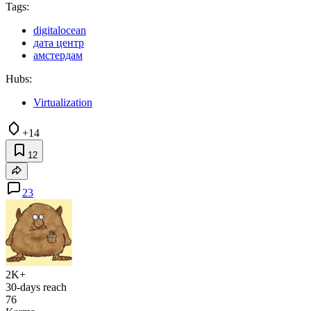
Tags:
digitalocean
дата центр
амстердам
Hubs:
Virtualization
+14
12
23
2K+
30-days reach
76