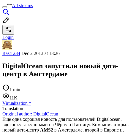
All streams
Login
Rast1234
Dec 2 2013 at 18:26
DigitalOcean запустили новый дата-
центр в Амстердаме
1 min
11K
Virtualization
*
Translation
Original author:
DigitalOcean
Еще одна хорошая новость для пользователей Digitalocean,
вдогонку за купонами на Чёрную Пятницу. Компания открыла
новый дата-центр
AMS2
в Амстердаме, второй в Европе и,