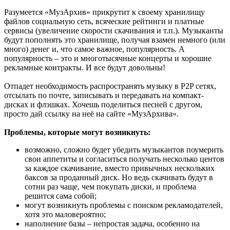
Разумеется «МузАрхив» прикрутит к своему хранилищу
файлов социальную сеть, всяческие рейтинги и платные
сервисы (увеличение скорости скачивания и т.п.). Музыканты
будут пополнять это хранилище, получая взамен немного (или
много) денег и, что самое важное, популярность. А
популярность – это и многотысячные концерты и хорошие
рекламные контракты. И все будут довольны!
Отпадет необходимость распространять музыку в P2P сетях,
отсылать по почте, записывать и передавать на компакт-
дисках и флэшках. Хочешь поделиться песней с другом,
просто дай ссылку на неё на сайте «МузАрхива».
Проблемы, которые могут возникнуть:
возможно, сложно будет убедить музыкантов поумерить
свои аппетиты и согласиться получать несколько центов
за каждое скачивание, вместо привычных нескольких
баксов за проданный диск. Но ведь скачивать будут в
сотни раз чаще, чем покупать диски, и проблема
решится сама собой;
могут возникнуть проблемы с поиском рекламодателей,
хотя это маловероятно;
наполнение базы – непростая задача, особенно на