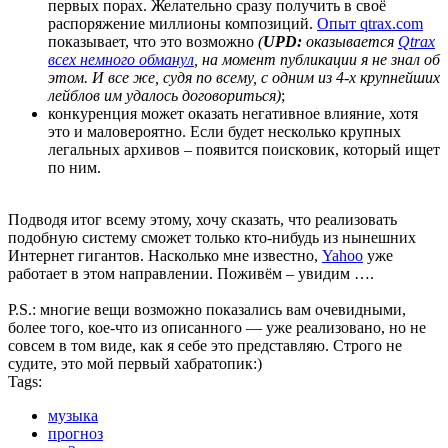
первых порах. Желательно сразу получить в своё
распоряжение миллионы композиций.
Опыт qtrax.com
показывает, что это возможно
(
UPD:
оказывается
Qtrax
всех немного обманул
, на момент публикации я не знал об
этом. И все же, судя по всему, с одним из 4-х крупнейших
лейблов им удалось договориться)
;
конкуренция может оказать негативное влияние, хотя
это и маловероятно. Если будет несколько крупных
легальных архивов – появится поисковик, который ищет
по ним.
Подводя итог всему этому, хочу сказать, что реализовать
подобную систему сможет только кто-нибудь из нынешних
Интернет гигантов. Насколько мне известно,
Yahoo
уже
работает в этом направлении. Поживём – увидим ….
P.S.: многие вещи возможно показались вам очевидными,
более того, кое-что из описанного — уже реализовано, но не
совсем в том виде, как я себе это представляю. Строго не
судите, это мой первый хабратопик:)
Tags:
музыка
прогноз