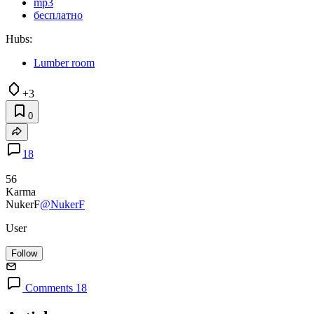
mp3
бесплатно
Hubs:
Lumber room
+3
0
18
56
Karma
NukerF
@NukerF
User
Follow
Comments 18