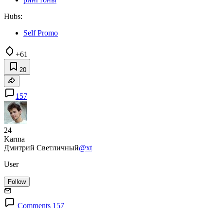
Hubs:
Self Promo
+61
20
157
24
Karma
Дмитрий Светличный
@xt
User
Follow
Comments 157