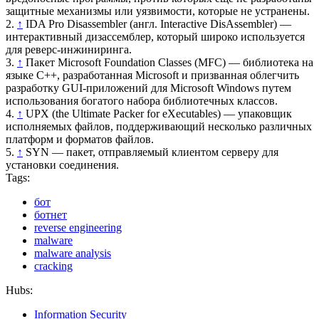
защитные механизмы или уязвимости, которые не устранены.
2.
↑
IDA Pro Disassembler (англ. Interactive DisAssembler) —
интерактивный дизассемблер, который широко используется
для реверс-инжиниринга.
3.
↑
Пакет Microsoft Foundation Classes (MFC) — библиотека на
языке C++, разработанная Microsoft и призванная облегчить
разработку GUI-приложений для Microsoft Windows путем
использования богатого набора библиотечных классов.
4.
↑
UPX (the Ultimate Packer for eXecutables) — упаковщик
исполняемых файлов, поддерживающий несколько различных
платформ и форматов файлов.
5.
↑
SYN — пакет, отправляемый клиентом серверу для
установки соединения.
Tags:
бот
ботнет
reverse engineering
malware
malware analysis
cracking
Hubs:
Information Security