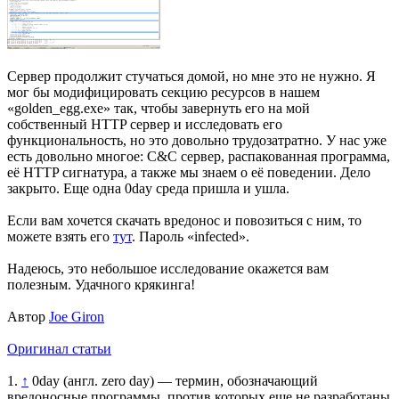
Сервер продолжит стучаться домой, но мне это не нужно. Я
мог бы модифицировать секцию ресурсов в нашем
«golden_egg.exe» так, чтобы завернуть его на мой
собственный HTTP сервер и исследовать его
функциональность, но это довольно трудозатратно. У нас уже
есть довольно многое: C&C сервер, распакованная программа,
её HTTP сигнатура, а также мы знаем о её поведении. Дело
закрыто. Еще одна 0day среда пришла и ушла.
Если вам хочется скачать вредонос и повозиться с ним, то
можете взять его
тут
. Пароль «infected».
Надеюсь, это небольшое исследование окажется вам
полезным. Удачного крякинга!
Автор
Joe Giron
Оригинал статьи
1.
↑
0day (англ. zero day) — термин, обозначающий
вредоносные программы, против которых еще не разработаны