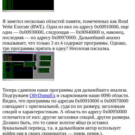
Я заметил несколько областей памяти, помеченных как Read
Write Execute (RWE). Одна из них по адресу 0x00910000, еще
одна — 0x00930000, следующая — 0x00940000 и, наконец,
последняя — по адресу 0x00970000. Дальнейший анализ
показывает, что только 3 из 4 содержат программы. Однако,
три программы прятать в одну? Неплохая пасхалка.
Теперь сдампим наши программы для дальнейшего анализа.
Подгружаем
OllyDumpEx
и скармливаем наши 0090 области.
Видно, что программы по адресам 0x00910000 и 0x00970000
совпадают с оригинальной, судя по их размеру, заголовкам
секций и характеристикам. А область по адресу 0x00950000
отличается от них: другие заголовки секций, другие размеры.
Должно быть, это то самое золотое яйцо (я оставил
буквальный перевод, т.к. в дальнейшем автор использует
golden egg в своих скриншотах — прим. перев.).