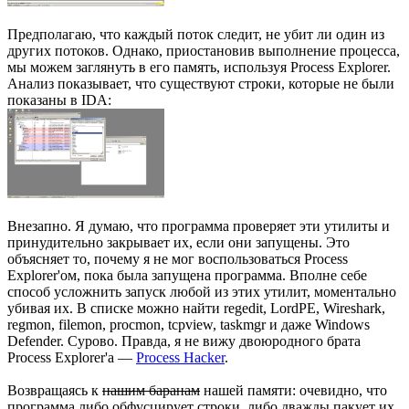
Предполагаю, что каждый поток следит, не убит ли один из
других потоков. Однако, приостановив выполнение процесса,
мы можем заглянуть в его память, используя Process Explorer.
Анализ показывает, что существуют строки, которые не были
показаны в IDA:
Внезапно. Я думаю, что программа проверяет эти утилиты и
принудительно закрывает их, если они запущены. Это
объясняет то, почему я не мог воспользоваться Process
Explorer'ом, пока была запущена программа. Вполне себе
способ усложнить запуск любой из этих утилит, моментально
убивая их. В списке можно найти regedit, LordPE, Wireshark,
regmon, filemon, procmon, tcpview, taskmgr и даже Windows
Defender. Сурово. Правда, я не вижу двоюродного брата
Process Explorer'a —
Process Hacker
.
Возвращаясь к
нашим баранам
нашей памяти: очевидно, что
программа либо обфусцирует строки, либо дважды пакует их.