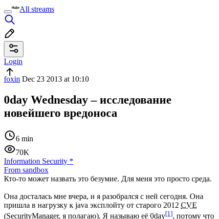
All streams
Login
foxin
Dec 23 2013 at 10:10
0day Wednesday – исследование
новейшего вредоноса
6 min
70K
Information Security
*
From sandbox
Кто-то может назвать это безумие. Для меня это просто среда.
Она досталась мне вчера, и я разобрался с ней сегодня. Она
пришла в нагрузку к java эксплойту от старого 2012
CVE
[1]
(SecurityManager, я полагаю). Я называю её 0day
, потому что