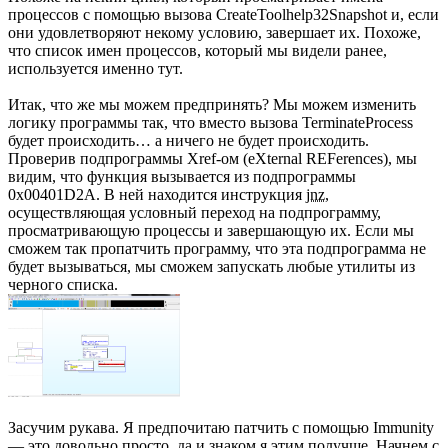
процессов с помощью вызова CreateToolhelp32Snapshot и, если
они удовлетворяют некому условию, завершает их. Похоже,
что список имен процессов, который мы видели ранее,
используется именно тут.
Итак, что же мы можем предпринять? Мы можем изменить
логику программы так, что вместо вызова TerminateProcess
будет происходить… а ничего не будет происходить.
Проверив подпрограммы Xref-ом (eXternal REFerences), мы
видим, что функция вызывается из подпрограммы
0x00401D2A. В ней находится инструкция
jnz
,
осуществляющая условный переход на подпрограмму,
просматривающую процессы и завершающую их. Если мы
сможем так пропатчить программу, что эта подпрограмма не
будет вызываться, мы сможем запускать любые утилиты из
черного списка.
Засучим рукава. Я предпочитаю патчить с помощью Immunity
— это довольно просто, да и знаком я этим получше. Начнем с