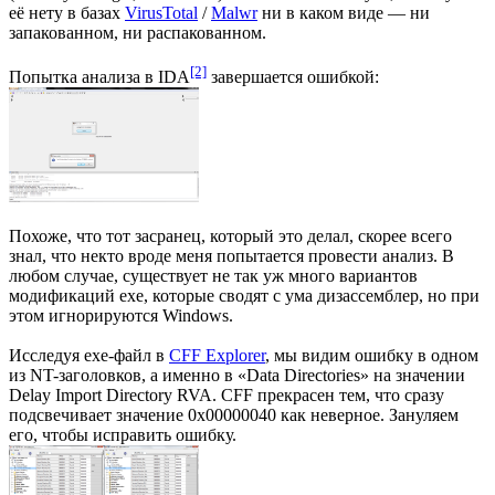
её нету в базах
VirusTotal
/
Malwr
ни в каком виде — ни
запакованном, ни распакованном.
[2]
Попытка анализа в IDA
завершается ошибкой:
Похоже, что тот засранец, который это делал, скорее всего
знал, что некто вроде меня попытается провести анализ.
В
любом случае, существует не так уж много вариантов
модификаций exe, которые сводят с ума дизассемблер, но при
этом игнорируются Windows.
Исследуя exe-файл в
CFF Explorer
, мы видим ошибку в одном
из NT-заголовков, а именно в «Data Directories» на значении
Delay Import Directory RVA. CFF прекрасен тем, что сразу
подсвечивает значение 0x00000040 как неверное. Зануляем
его, чтобы исправить ошибку.