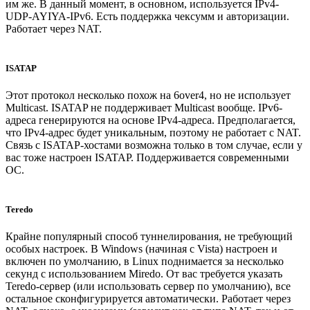
им же. В данный момент, в основном, используется IPv4-
UDP-AYIYA-IPv6. Есть поддержка чексумм и авторизации.
Работает через NAT.
ISATAP
Этот протокол несколько похож на 6over4, но не использует
Multicast. ISATAP не поддерживает Multicast вообще. IPv6-
адреса генерируются на основе IPv4-адреса. Предполагается,
что IPv4-адрес будет уникальным, поэтому не работает с NAT.
Связь с ISATAP-хостами возможна только в том случае, если у
вас тоже настроен ISATAP. Поддерживается современными
ОС.
Teredo
Крайне популярный способ туннелирования, не требующий
особых настроек. В Windows (начиная с Vista) настроен и
включен по умолчанию, в Linux поднимается за несколько
секунд с использованием Miredo. От вас требуется указать
Teredo-сервер (или использовать сервер по умолчанию), все
остальное сконфигурируется автоматически. Работает через