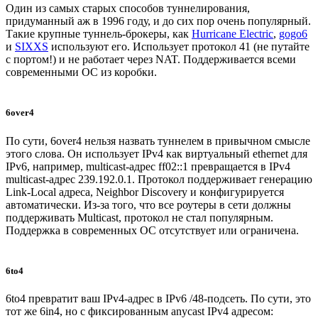
Один из самых старых способов туннелирования,
придуманный аж в 1996 году, и до сих пор очень популярный.
Такие крупные туннель-брокеры, как
Hurricane Electric
,
gogo6
и
SIXXS
используют его. Использует протокол 41 (не путайте
с портом!) и не работает через NAT. Поддерживается всеми
современными ОС из коробки.
6over4
По сути, 6over4 нельзя назвать туннелем в привычном смысле
этого слова. Он использует IPv4 как виртуальный ethernet для
IPv6, например, multicast-адрес ff02::1 превращается в IPv4
multicast-адрес 239.192.0.1. Протокол поддерживает генерацию
Link-Local адреса, Neighbor Discovery и конфигурируется
автоматически. Из-за того, что все роутеры в сети должны
поддерживать Multicast, протокол не стал популярным.
Поддержка в современных ОС отсутствует или ограничена.
6to4
6to4 превратит ваш IPv4-адрес в IPv6 /48-подсеть. По сути, это
тот же 6in4, но с фиксированным anycast IPv4 адресом: