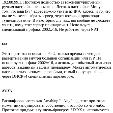
192.88.99.1. Протокол полностью автоконфигурируемый,
ручная настройка невозможна. Легок в настройке. Минус в
том, что ваш IPv4-адрес можно узнать из IPv6-адреса, и то, что
вы не можете выбрать сервер, через который происходит
туннелирование. В некоторых случаях, вы вообще не сможете
узнать, кому этот сервер принадлежит. Использует
специальный префикс 2002::/16. Не работает через NAT.
6rd
Этот протокол основан на 6to4, только предназначен для
развертывания внутри большой организации или ISP. Не
использует префикс 2002::/16, а использует обычный диапазон
адресов, выданный вашему провайдеру. Может автоматически
настраиваться разными способами, самый популярный —
через DHCPv4 специальным параметром.
AYIYA
Расшифровывается как Anything In Anything, этот протокол
может инкапсулировать, собственно, что-либо во что-либо.
Протокол придуман туннель-брокером SIXXS и используется