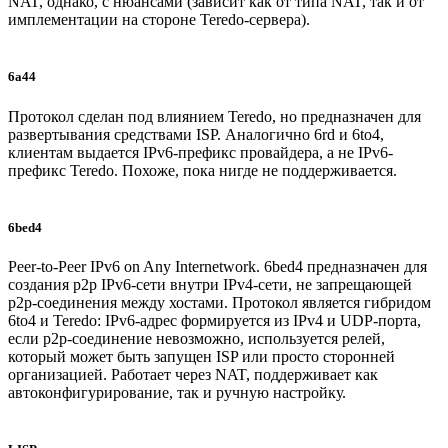
NAT, однако, с нюансами (зависит как от типа NAT, так и от
имплементации на стороне Teredo-сервера).
6a44
Протокол сделан под влиянием Teredo, но предназначен для
развертывания средствами ISP. Аналогично 6rd и 6to4,
клиентам выдается IPv6-префикс провайдера, а не IPv6-
префикс Teredo. Похоже, пока нигде не поддерживается.
6bed4
Peer-to-Peer IPv6 on Any Internetwork. 6bed4 предназначен для
создания p2p IPv6-сети внутри IPv4-сети, не запрещающей
p2p-соединения между хостами. Протокол является гибридом
6to4 и Teredo: IPv6-адрес формируется из IPv4 и UDP-порта,
если p2p-соединение невозможно, используется релей,
который может быть запущен ISP или просто сторонней
организацией. Работает через NAT, поддерживает как
автоконфигурирование, так и ручную настройку.