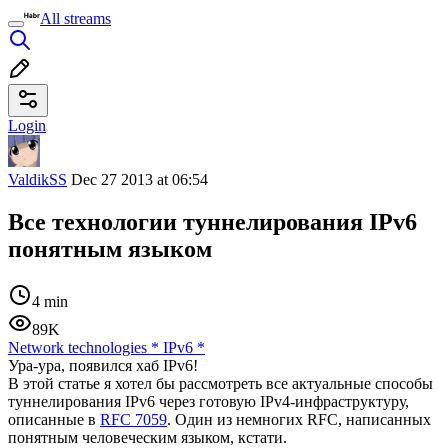
All streams
Login
ValdikSS
Dec 27 2013 at 06:54
Все технологии туннелирования IPv6
понятным языком
4 min
89K
Network technologies
*
IPv6
*
Ура-ура, появился хаб IPv6!
В этой статье я хотел бы рассмотреть все актуальные способы
туннелирования IPv6 через готовую IPv4-инфраструктуру,
описанные в
RFC 7059
. Один из немногих RFC, написанных
понятным человеческим языком, кстати.