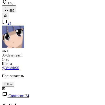
+40
382
24
4K+
30-days reach
1436
Karma
@ValdikSS
Пользователь
Follow
Comments 24