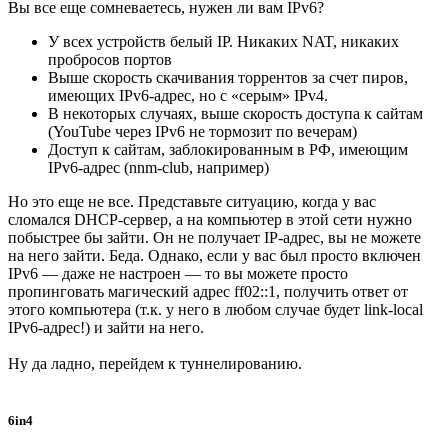
Вы все еще сомневаетесь, нужен ли вам IPv6?
У всех устройств белый IP. Никаких NAT, никаких
пробросов портов
Выше скорость скачивания торрентов за счет пиров,
имеющих IPv6-адрес, но с «серым» IPv4.
В некоторых случаях, выше скорость доступа к сайтам
(YouTube через IPv6 не тормозит по вечерам)
Доступ к сайтам, заблокированным в РФ, имеющим
IPv6-адрес (nnm-club, например)
Но это еще не все. Представьте ситуацию, когда у вас
сломался DHCP-сервер, а на компьютер в этой сети нужно
побыстрее бы зайти. Он не получает IP-адрес, вы не можете
на него зайти. Беда. Однако, если у вас был просто включен
IPv6 — даже не настроен — то вы можете просто
пропинговать магический адрес ff02::1, получить ответ от
этого компьютера (т.к. у него в любом случае будет link-local
IPv6-адрес!) и зайти на него.
Ну да ладно, перейдем к туннелированию.
6in4