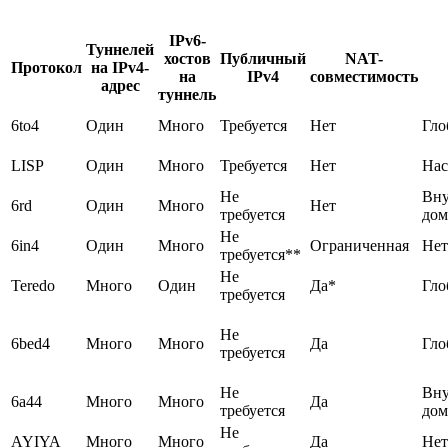
IPv6-
Туннелей
хостов
Публичный
NAT-
Протокол
на IPv4-
на
IPv4
совместимость
адрес
туннель
6to4
Один
Много
Требуется
Нет
Гло
LISP
Один
Много
Требуется
Нет
Нас
Не
Вну
6rd
Один
Много
Нет
требуется
дом
Не
6in4
Один
Много
Ограниченная
Нет
требуется**
Не
Teredo
Много
Один
Да*
Гло
требуется
Не
6bed4
Много
Много
Да
Гло
требуется
Не
Вну
6a44
Много
Много
Да
требуется
дом
Не
AYIYA
Много
Много
Да
Нет