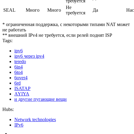
требуется
Не
SEAL
Много
Много
Да
Нас
требуется
* ограниченная поддержка, с некоторыми типами NAT может
не работать
** внешний IPv4 не требуется, если релей поднят ISP
Tags:
ipv6
ipv6 через ipv4
teredo
6in4
6to4
6over4
6rd
ISATAP
AYIYA
и другие пугающие вещи
Hubs:
Network technologies
IPv6