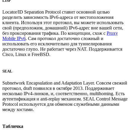
LISP
Locator/ID Separation Protocol ставит основной целью
разделить зависимость IPv6-адреса от местоположения
клиента. Используя этот протокол, вы можете использовать
свой (предположим, домашний) IPv6-адрес вне вашей сети,
без проксирования трафика. По концепции, схож с
Proxy
Mobile IPv6
. Сам протокол достаточно сложный и
использовать его исключительно для туннелирования
достаточно глупо. Не работает через NAT. Поддерживается
Cisco, Linux и FreeBSD.
SEAL
Subnetwork Encapsulation and Adaptation Layer. Совсем свежий
протокол, draft появился в октябре 2013. Поддерживает
несколько IPv4-линков, и, соответственно, multihoming. Есть
аутентификация и anti-replay механизм. SEAL Control Message
Protocol используется для обменом служебными данными
между хостами.
Табличка