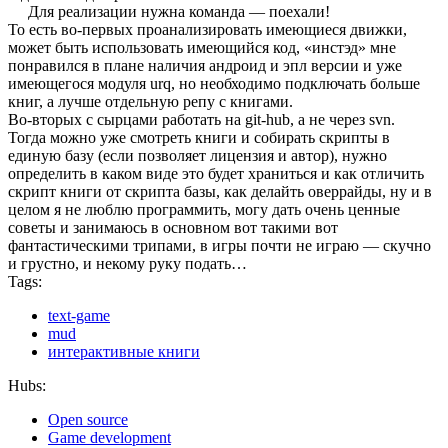
Для реализации нужна команда — поехали!
То есть во-первых проанализировать имеющиеся движки,
может быть использовать имеющийся код, «инстэд» мне
понравился в плане наличия андроид и эпл версии и уже
имеющегося модуля urq, но необходимо подключать больше
книг, а лучше отдельную репу с книгами.
Во-вторых с сырцами работать на git-hub, а не через svn.
Тогда можно уже смотреть книги и собирать скрипты в
единую базу (если позволяет лицензия и автор), нужно
определить в каком виде это будет храниться и как отличить
скрипт книги от скрипта базы, как делайть оверрайды, ну и в
целом я не люблю программить, могу дать очень ценные
советы и занимаюсь в основном вот такими вот
фантастическими трипами, в игры почти не играю — скучно
и грустно, и некому руку подать…
Tags:
text-game
mud
интерактивные книги
Hubs:
Open source
Game development