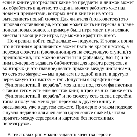
если в книге употребляют какие-то предметы и движок может
их обработать в другие, то скрипт может работать уже над
новыми предметами, которых нет в книге и из этого
вытаскивать новый сюжет. Для читателя (пользователя) это
игровая составляющая, которая может быть интересна в плане
поиска новых ходов, к примеру была игра мист, ну и всякие
квесты и вообще все игры, где можно крафтить шмот.
Но я решил пойти ещё дальше — подумать. И тогда я понял,
что истинным бриллиантом может быть не крафт шмоток, а
переход сюжета и (эволюционируя на следующую ступень) я
предположил, что можно ввести тэги (#phantasy, #sci-fi) и по
ним во-первых задавать библиотеки для крафта ресурсов, а
во-вторых (и это главное) делать прыжки между инстансами,
то есть это stargate — мы прыгаем из одной книги в другую
через какую-то шмотку + тэг. Допустим я скрафтил себе
"@инопланетный_корабль", моя книга под тегом фантастики,
с таким тегом есть ещё десяток книг, в трёх из них также есть
"@инопланетный_корабль" и по сюжету есть сцена перелёта,
тогда я получаю меню для перехода в другую книгу и
оказываюсь уже в другом сюжете. Примерно о таком подходе
я думал недавно для alien arena (open source quake3), чтобы
прыгать между серверами и картами без постоянных
перезагрузок.
В текстовых рпг можно задавать качества героя и