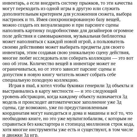
инвентарь, а если внедрить систему прыжков, то эти качества
могут переходить из одной игры в другую или служить
дополнительным критерием для усложнения сюжета, выбора
настрноек и тп. Имея синхронизированную базу вещей,
можно создать их визуализацию и при парсинге сцены
наполнять картинку подробностями для дизайнеров огромное
поле действия и самовыражения, музыкальная библиотека
может наполняться с каждой новой игрой, а пользователь
своими действиями может выбирать предметы для своего
инвентаря, этим создавая свою уникальную сцену действия,
многие любят исследовать или собирать коллекции — это вот
оно об этом. Количество вещей в инвентаре может не
ограничиваться, но от этого зависит парсинг сцены и
допустим в новую книгу читатель может собрать себе
специальную походную коллекцию.
Играя в mud, я хотел чтобы буковки генерили 3д объекты и
выстраивались в карту местности — и это следующий
уровень абстракции, когда каждому объекту назначается 3д
модель и происходит автоматическое заполнение уже 3д
сцены, где возможно, уже по предустановленным
координатам могут находиться и дома и машины и всё то, что
необходимо книге, но это уже мультиглобализм, с которым не
справиться без кикстартера и стопицод миллионов строк кода,
хотя многие инструменты уже есть и существуют, в том числе
и движки 3д игр.