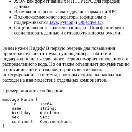
JSON как формат данных и HTTP RPC для передачи
данных.
Возможность использовать другие форматы и RPC.
Подключаемые кодогенераторы (официально
поддерживаются
Java
,
Python
и
Objective-C
).
Опциональность кодогенерации, т.е. Пидеф позволяет
сериализовать данные и отправлять запросы руками.
Зачем нужен Пидеф? В первую очередь для повышения
производительности труда и упрощения разработки и
поддержки клиент-серверного, сервисно-ориентированного и
распределенного кода. Но он также объединяет документацию
и описание апи и позволяет строить вертикально-
интегрированные системы, в которых снижены накладные
расходы на взаимодествие отдельных компонентов.
Пример описания сообщения:
message Human {

    id          int64;

    name        string;

    birthday    datetime;

    sex         Sex;

    continent   ContinentName;
