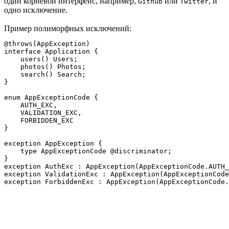
один корневой интерфейс, например,
или
, и
Github
Twitter
одно исключение.
Пример полиморфных исключений:
@throws(AppException)

interface Application {

    users() Users;

    photos() Photos;

    search() Search;

}

enum AppExceptionCode {

    AUTH_EXC,

    VALIDATION_EXC,

    FORBIDDEN_EXC

}

exception AppException {

    type AppExceptionCode @discriminator;

}

exception AuthExc : AppException(AppExceptionCode.AUTH_
exception ValidationExc : AppException(AppExceptionCode