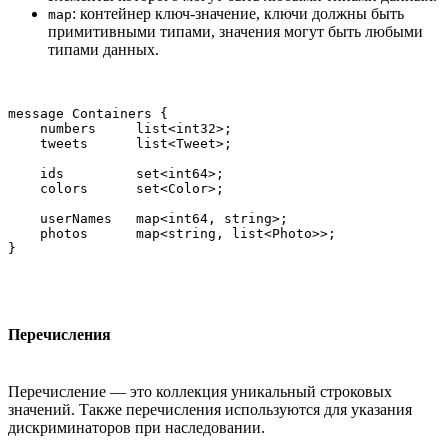
: контейнер ключ-значение, ключи должны быть
map
примитивными типами, значения могут быть любыми
типами данных.
message Containers {

    numbers     list<int32>;

    tweets      list<Tweet>;

    ids         set<int64>;

    colors      set<Color>;

    userNames   map<int64, string>;

    photos      map<string, list<Photo>>;

Перечисления
Перечисление — это коллекция уникальный строковых
значений. Также перечисления используются для указания
дискриминаторов при наследовании.