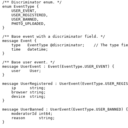
/** Discriminator enum. */

enum EventType {

    USER_EVENT,

    USER_REGISTERED,

    USER_BANNED,

    PHOTO_UPLOADED,

}

/** Base event with a discriminator field. */

message Event {

    type   EventType @discriminator;    // The type fie
    time   datetime;

}

/** Base user event. */

message UserEvent : Event(EventType.USER_EVENT) {

    user    User;

}

message UserRegistered : UserEvent(EventType.USER_REGIS
    ip      string;

    browser string;

    device  string;

}

message UserBanned : UserEvent(EventType.USER_BANNED) {

    moderatorId int64;

    reason      string;

}
