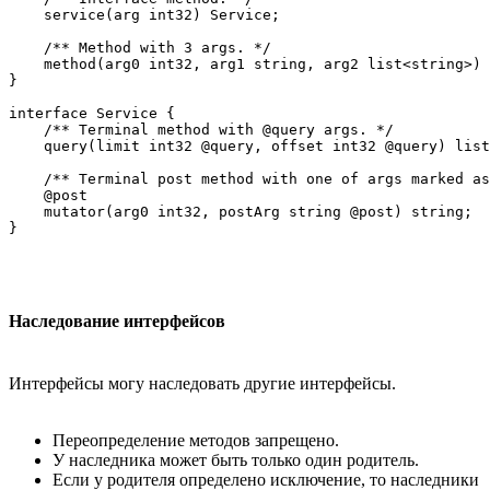
    service(arg int32) Service;

    /** Method with 3 args. */

    method(arg0 int32, arg1 string, arg2 list<string>) 
}

interface Service {

    /** Terminal method with @query args. */

    query(limit int32 @query, offset int32 @query) list
    /** Terminal post method with one of args marked as
    @post

    mutator(arg0 int32, postArg string @post) string;

Наследование интерфейсов
Интерфейсы могу наследовать другие интерфейсы.
Переопределение методов запрещено.
У наследника может быть только один родитель.
Если у родителя определено исключение, то наследники