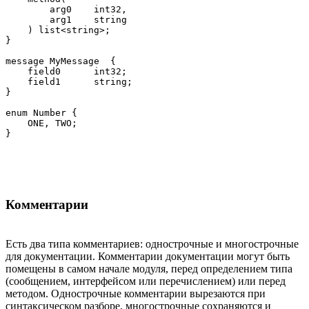
        arg0    int32,

        arg1    string

    ) list<string>;

}

message MyMessage  {

    field0      int32;

    field1      string;

}

enum Number {

    ONE, TWO;

Комментарии
Есть два типа комментариев: однострочные и многострочные
для документации. Комментарии документации могут быть
помещены в самом начале модуля, перед определением типа
(сообщением, интерфейсом или перечислением) или перед
методом. Однострочные комментарии вырезаются при
синтаксическом разборе, многострочные сохраняются и