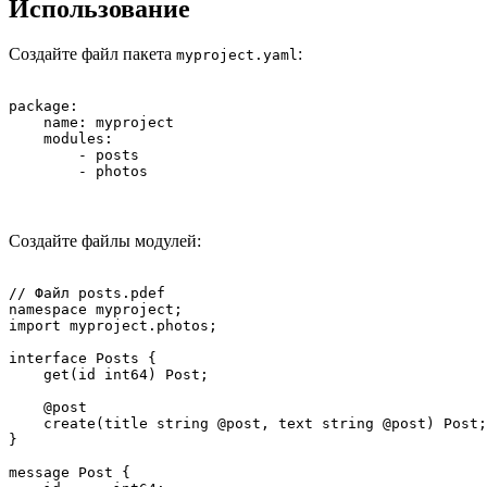
Использование
Создайте файл пакета
:
myproject.yaml
package:

    name: myproject

    modules:

        - posts

Создайте файлы модулей:
// Файл posts.pdef

namespace myproject;

import myproject.photos;

interface Posts {

    get(id int64) Post;

    @post

    create(title string @post, text string @post) Post;

}

message Post {
