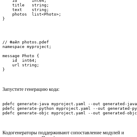
    id      int64;

    title   string;

    text    string;

    photos  list<Photo>;

// Файл photos.pdef

namespace myproject;

message Photo {

    id  int64;

    url string;

Запустите генерацию кода:
pdefc generate-java myproject.yaml --out generated-java
pdefc generate-python myproject.yaml --out generated-py
Кодогенераторы поддерживают сопоставление модулей и