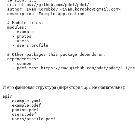
  version: 1.1

  url: https://github.com/pdef/pdef/

  author: Ivan Korobkov <ivan.korobkov@gmail.com>

  description: Example application

  # Module files.

  modules:

    - example

    - photos

    - users

    - users.profile

  # Other packages this package depends on.

  dependencies:

    - common

И его файловая структура (директория
не обязательна):
api
api/

    example.yaml

    example.pdef

    photos.pdef

    users.pdef
