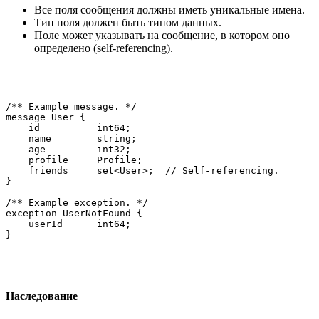
Все поля сообщения должны иметь уникальные имена.
Тип поля должен быть типом данных.
Поле может указывать на сообщение, в котором оно
определено (self-referencing).
/** Example message. */

message User {

    id          int64;

    name        string;

    age         int32;

    profile     Profile;

    friends     set<User>;  // Self-referencing.

}

/** Example exception. */

exception UserNotFound {

    userId      int64;

Наследование