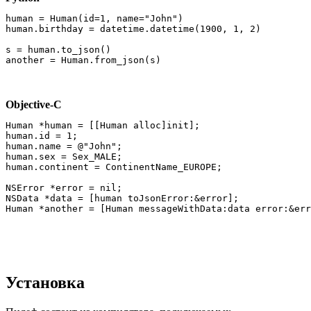
human = Human(id=1, name="John")

human.birthday = datetime.datetime(1900, 1, 2)

s = human.to_json()

Objective-C
Human *human = [[Human alloc]init];

human.id = 1;

human.name = @"John";

human.sex = Sex_MALE;

human.continent = ContinentName_EUROPE;

NSError *error = nil;

NSData *data = [human toJsonError:&error];

Установка