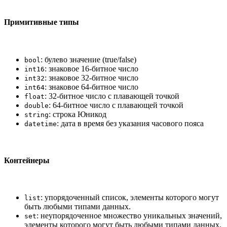
Примитивные типы
: булево значение (true/false)
bool
: знаковое 16-битное число
int16
: знаковое 32-битное число
int32
: знаковое 64-битное число
int64
: 32-битное число с плавающей точкой
float
: 64-битное число с плавающей точкой
double
: строка Юникод
string
: дата в время без указания часового пояса
datetime
Контейнеры
: упорядоченный список, элементы которого могут
list
быть любыми типами данных.
: неупорядоченное множество уникальных значений,
set
элементы которого могут быть любыми типами данных.