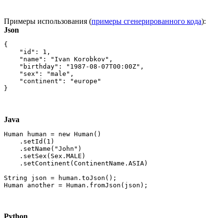
Примеры использования (
примеры сгенерированного кода
):
Json
{

    "id": 1,

    "name": "Ivan Korobkov",

    "birthday": "1987-08-07T00:00Z",

    "sex": "male",

    "continent": "europe"

Java
Human human = new Human()

    .setId(1)

    .setName("John")

    .setSex(Sex.MALE)

    .setContinent(ContinentName.ASIA)

String json = human.toJson();

Python