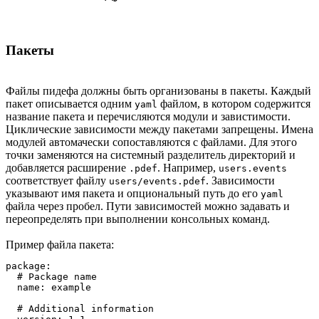
Пакеты
Файлы пидефа должны быть организованы в пакеты. Каждый
пакет описывается одним
файлом, в котором содержится
yaml
название пакета и перечисляются модули и завистимости.
Циклические зависимости между пакетами запрещены. Имена
модулей автомачески сопоставляются с файлами. Для этого
точки заменяются на системный разделитель директорий и
добавляется расширение
. Например,
.pdef
users.events
соответствует файлу
. Зависимости
users/events.pdef
указывают имя пакета и опциональный путь до его
yaml
файла через пробел. Пути зависимостей можно задавать и
переопределять при выполнении консольных команд.
Пример файла пакета:
package:

  # Package name

  name: example

  # Additional information
