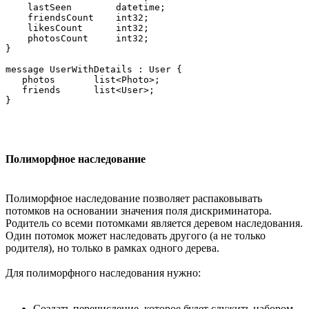
    lastSeen        datetime;

    friendsCount    int32;

    likesCount      int32;

    photosCount     int32;

}

message UserWithDetails : User {

   photos       list<Photo>;

   friends      list<User>;

Полиморфное наследование
Полиморфное наследование позволяет распаковывать
потомков на основании значения поля дискриминатора.
Родитель со всеми потомками является деревом наследования.
Один потомок может наследовать другого (а не только
родителя), но только в рамках одного дерева.
Для полиморфного наследования нужно:
Создать перечисление, которое будет служить набором