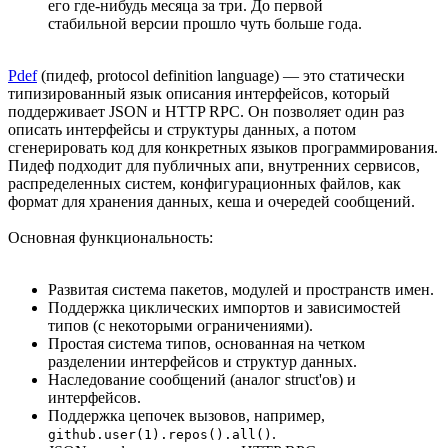
его где-нибудь месяца за три. До первой
стабильной версии прошло чуть больше года.
Pdef
(пидеф, protocol definition language) — это статически
типизированный язык описания интерфейсов, который
поддерживает JSON и HTTP RPC. Он позволяет один раз
описать интерфейсы и структуры данных, а потом
сгенерировать код для конкретных языков программирования.
Пидеф подходит для публичных апи, внутренних сервисов,
распределенных систем, конфигурационных файлов, как
формат для хранения данных, кеша и очередей сообщений.
Основная функциональность:
Развитая система пакетов, модулей и пространств имен.
Поддержка циклических импортов и зависимостей
типов (с некоторыми ограничениями).
Простая система типов, основанная на четком
разделении интерфейсов и структур данных.
Наследование сообщений (аналог struct'ов) и
интерфейсов.
Поддержка цепочек вызовов, например,
.
github.user(1).repos().all()