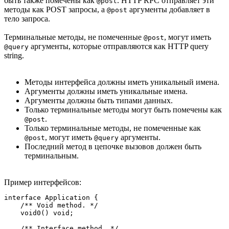
быть также помечены как
. HTTP RPC отправляет эти
@post
методы как POST запросы, а
аргументы добавляет в
@post
тело запроса.
Терминальные методы, не помеченные
, могут иметь
@post
аргументы, которые отправляются как HTTP query
@query
string.
Методы интерфейса должны иметь уникальный имена.
Аргументы должны иметь уникальные имена.
Аргументы должны быть типами данных.
Только терминальные методы могут быть помечены как
.
@post
Только терминальные методы, не помеченные как
, могут иметь
аргументы.
@post
@query
Последний метод в цепочке вызовов должен быть
терминальным.
Пример интерфейсов:
interface Application {

    /** Void method. */

    void0() void;

    /** Interface method. */
