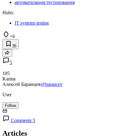
автоматизация тестирования
Hubs:
IT systems testing
+6
35
5
105
Karma
Алексей Баранцев
@barancev
User
Follow
Comments 5
Articles