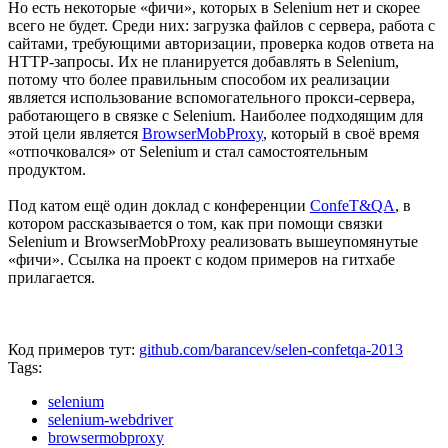
Но есть некоторые «фичи», которых в Selenium нет и скорее
всего не будет. Среди них: загрузка файлов с сервера, работа с
сайтами, требующими авторизации, проверка кодов ответа на
HTTP-запросы. Их не планируется добавлять в Selenium,
потому что более правильным способом их реализации
является использование вспомогательного прокси-сервера,
работающего в связке с Selenium. Наиболее подходящим для
этой цели является
BrowserMobProxy
, который в своё время
«отпочковался» от Selenium и стал самостоятельным
продуктом.
Под катом ещё один доклад с конференции
ConfeT&QA
, в
котором рассказывается о том, как при помощи связки
Selenium и BrowserMobProxy реализовать вышеупомянутые
«фичи». Ссылка на проект с кодом примеров на гитхабе
прилагается.
Код примеров тут:
github.com/barancev/selen-confetqa-2013
Tags:
selenium
selenium-webdriver
browsermobproxy