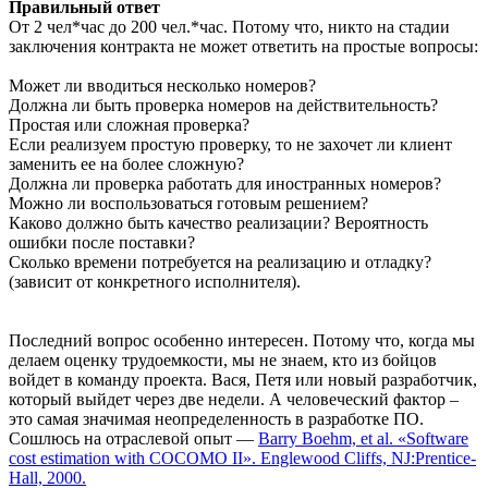
Правильный ответ
От 2 чел*час до 200 чел.*час. Потому что, никто на стадии
заключения контракта не может ответить на простые вопросы:
Может ли вводиться несколько номеров?
Должна ли быть проверка номеров на действительность?
Простая или сложная проверка?
Если реализуем простую проверку, то не захочет ли клиент
заменить ее на более сложную?
Должна ли проверка работать для иностранных номеров?
Можно ли воспользоваться готовым решением?
Каково должно быть качество реализации? Вероятность
ошибки после поставки?
Сколько времени потребуется на реализацию и отладку?
(зависит от конкретного исполнителя).
Последний вопрос особенно интересен. Потому что, когда мы
делаем оценку трудоемкости, мы не знаем, кто из бойцов
войдет в команду проекта. Вася, Петя или новый разработчик,
который выйдет через две недели. А человеческий фактор –
это самая значимая неопределенность в разработке ПО.
Сошлюсь на отраслевой опыт —
Barry Boehm, et al. «Software
cost estimation with COCOMO II». Englewood Cliffs, NJ:Prentice-
Hall, 2000.