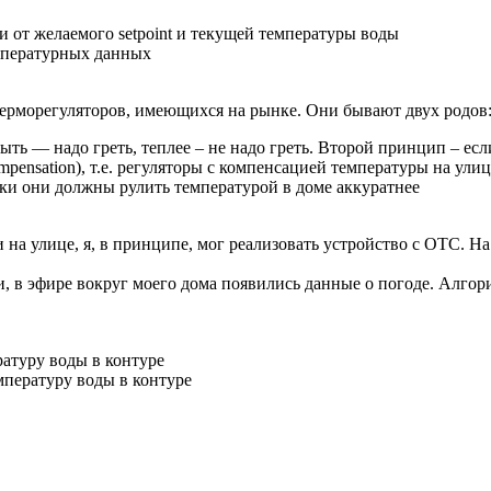
 от желаемого setpoint и текущей температуры воды
мпературных данных
терморегуляторов, имеющихся на рынке. Они бывают двух родов
ть — надо греть, теплее – не надо греть. Второй принцип – есл
mpensation), т.е. регуляторы с компенсацией температуры на ул
ески они должны рулить температурой в доме аккуратнее
 на улице, я, в принципе, мог реализовать устройство с OTC. Н
и, в эфире вокруг моего дома появились данные о погоде. Алго
атуру воды в контуре
мпературу воды в контуре