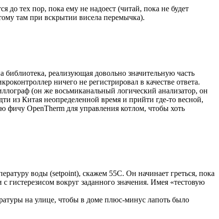
 до тех пор, пока ему не надоест (читай, пока не будет
этому там при вскрытии висела перемычка).
на библиотека, реализующая довольно значительную часть
кроконтроллер ничего не регистрировал в качестве ответа.
циллограф (он же восьмиканальный логический анализатор, он
дти из Китая неопределенной время и прийти где-то весной,
ую фичу OpenTherm для управления котлом, чтобы хоть
атуру воды (setpoint), скажем 55С. Он начинает греться, пока
и с гистерезисом вокруг заданного значения. Имея «тестовую
ратуры на улице, чтобы в доме плюс-минус лапоть было