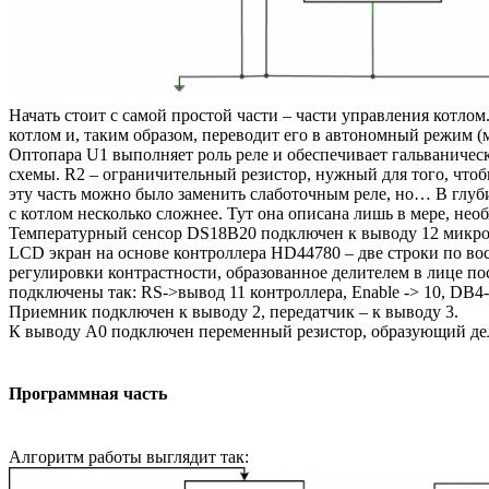
Начать стоит с самой простой части – части управления котло
котлом и, таким образом, переводит его в автономный режим (
Оптопара U1 выполняет роль реле и обеспечивает гальваничес
схемы. R2 – ограничительный резистор, нужный для того, что
эту часть можно было заменить слаботочным реле, но… В глуби
с котлом несколько сложнее. Тут она описана лишь в мере, не
Температурный сенсор DS18B20 подключен к выводу 12 микро
LCD экран на основе контроллера HD44780 – две строки по вос
регулировки контрастности, образованное делителем в лице п
подключены так: RS->вывод 11 контроллера, Enable -> 10, DB4
Приемник подключен к выводу 2, передатчик – к выводу 3.
К выводу A0 подключен переменный резистор, образующий дели
Программная часть
Алгоритм работы выглядит так: