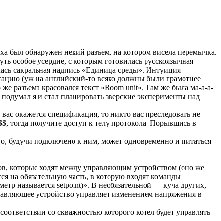
ха был обнаружен некий разъем, на котором висела перемычка.
уть особое усердие, с которым готовилась русскоязычная
илась сакральная надпись «Единица среды». Интуиция
нтацию (уж на английский-то всяко должны были грамотнее
же разъема красовался текст «Room unit». Там же была ма-а-а-
 подумал я и стал планировать зверские эксперименты над
 вас окажется спецификация, то никто вас преследовать не
$$, тогда получите доступ к телу протокола. Порывшись в
о, будучи подключено к ним, может одновременно и питаться
етов, которые ходят между управляющим устройством (оно же
лится на обязательную часть, в которую входят команды
етр называется setpoint)». В необязательной — куча других,
правляющее устройство управляет изменением напряжения в
 соответствии со скважностью которого котел будет управлять