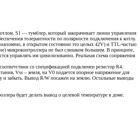
 котлом. S1 — тумблер, который закорачивает линии управления
беспечения толерантности по полярности подключения к котлу.
(напомню, в открытом состоянии это целых 42V) и TTL-частью
ение) микроконтроллера не был слишком большим. В принципе,
стся управлять им цивилизованно. Реальная схема сопряжения
соответствии со спецификацией подключен резистор R4.
ания, Vss – земля, на V0 подается опорное напряжение для
усу и забыть. Вывод R/W посажен на землю. Остальные выводы
лера будет делать вывод о целевой температуре в доме.