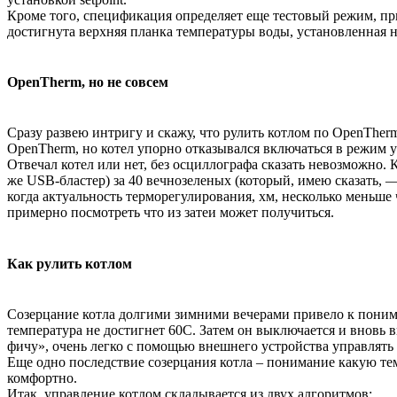
Кроме того, спецификация определяет еще тестовый режим, при 
достигнута верхняя планка температуры воды, установленная на
OpenTherm, но не совсем
Сразу развею интригу и скажу, что рулить котлом по OpenTher
OpenTherm, но котел упорно отказывался включаться в режим уп
Отвечал котел или нет, без осциллографа сказать невозможно.
же USB-бластер) за 40 вечнозеленых (который, имею сказать, —
когда актуальность терморегулирования, хм, несколько меньше
примерно посмотреть что из затеи может получиться.
Как рулить котлом
Созерцание котла долгими зимними вечерами привело к понимаю,
температура не достигнет 60C. Затем он выключается и вновь в
фичу», очень легко с помощью внешнего устройства управлять к
Еще одно последствие созерцания котла – понимание какую те
комфортно.
Итак, управление котлом складывается из двух алгоритмов: