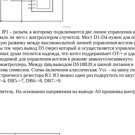
м. JP1 – разъем, к которому подключаются две линии управления
мало ли чего с контроллером случится). Мост D1-D4 нужен для о
кую развязку между высоковольтной линией управления котлом 
бы ток через вывод D5 (через который и осуществляется управл
нах души теплится надежда, что котел поддерживает OT/+ и уда
обходимой для управления котлом в режиме замкнуто/незамкнуто.
контроллера. Между data-выводом DS18B20 и шиной питания в 
емь символов. Схема включения классическая: Vcc – на шину пит
остроечного резистора R3. R3 можно один раз подкрутить по вк
->4, DB5->7, DB6->8, DB7->9.
тель. На основании напряжения на выводе A0 прошивка контрол