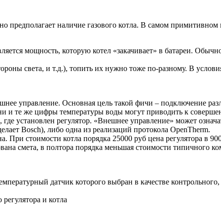
 предполагает наличие газового котла. В самом примитивном 
авляется мощность, которую котел «закачивает» в батареи. Обыч
роны света, и т.д.), топить их нужно тоже по-разному. В условия
шнее управление. Основная цель такой фичи – подключение разл
дни и те же цифры температуры воды могут приводить к совершен
, где установлен регулятор. «Внешнее управление» может означа
делает Bosch), либо одна из реализаций протокола OpenTherm.
а. При стоимости котла порядка 25000 руб цена регулятора в 90
вана смета, в полтора порядка меньшая стоимости типичного ком
мпературный датчик которого выбран в качестве контрольного, 
 регулятора и котла