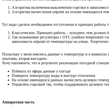
Алгоритма включения-выключения горелки в зависимости
Алгоритма вычисления setpoint на основе имеющихся те
Тут надо сделать необходимое отступление в принцип работы 
Классические. Принцип работы – холоднее, чем должно бы
Так называемые регуляторы c OTC (outdoor temperature co
зависимость setpoint от температуры на улице. Теоретич
Поскольку у меня имелись данные о температуре и в комнатах и
опытами, вторая выгоднее.
Хочу напомнить, что в результате реализации погодной станци
Поймать из эфира данные о погоде
Померить температуру воды в контуре отопления
На основе имеющихся данных вычислить целевую темпер
Управлять горелкой так, чтобы поддерживать целевую те
Аппаратная часть