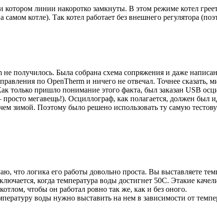
котором линии накоротко замкнуты. В этом режиме котел греется
 самом котле). Так котел работает без внешнего регулятора (по
m не получилось. Была собрана схема сопряжения и даже написа
равления по OpenTherm и ничего не отвечал. Точнее сказать, ми
 Как только пришло понимание этого факта, был заказан USB ос
 просто мегавещь!). Осциллограф, как полагается, должен был и
 чем зимой. Поэтому было решено использовать ту самую тестов
 что логика его работы довольно проста. Вы выставляете темпер
ключается, когда температура воды достигнет 50C. Этакие качел
отлом, чтобы он работал ровно так же, как и без оного.
мпературу воды нужно выставить на нем в зависимости от темпе