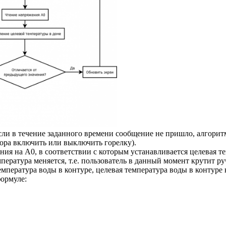
и в течение заданного времени сообщение не пришло, алгоритм 
пора включить или выключить горелку).
ия на A0, в соответствии с которым устанавливается целевая т
ература меняется, т.е. пользователь в данный момент крутит руч
емпература воды в контуре, целевая температура воды в контуре
формуле: