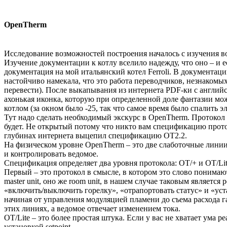
OpenTherm
Исследование возможностей построения началось с изучения в
Изучение документации к котлу вселило надежду, что оно – и е
документация на мой итальянский котел Ferroli. В документа
настойчиво намекала, что это работа переводчиков, незнаком
перевести). После выкапывания из интернета PDF-ки с английск
ахонькая иконка, которую при определенной доле фантазии мо
котлом (за окном было -25, так что самое время было спалить э
Тут надо сделать необходимый экскурс в OpenTherm. Протокол 
будет. Не открытый потому что никто вам спецификацию протоко
глубинах интернета выцепил спецификацию OT2.2.
На физическом уровне OpenTherm – это две слаботочные лини
и контролировать ведомое.
Спецификация определяет два уровня протокола: OT/+ и OT/Lit
Первый – это протокол в смысле, в котором это слово понимаю
master unit, оно же room unit, в нашем случае таковым является
«включить/выключить горелку», «отрапортовать статус» и «уста
начиная от управления модуляцией пламени до съема расхода г
этих линиях, а ведомое отвечает изменением тока.
OT/Lite – это более простая штука. Если у вас не хватает ума
установкой setpoint.