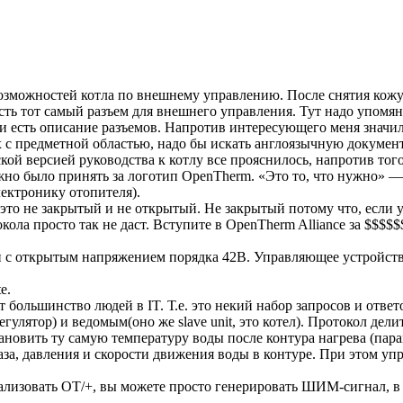
озможностей котла по внешнему управлению. После снятия кожу
сть тот самый разъем для внешнего управления. Тут надо упомян
ции есть описание разъемов. Напротив интересующего меня знач
ых с предметной областью, надо бы искать англоязычную докуме
ой версией руководства к котлу все прояснилось, напротив того 
жно было принять за логотип OpenTherm. «Это то, что нужно» —
лектронику отопителя).
это не закрытый и не открытый. Не закрытый потому что, если у
ла просто так не даст. Вступите в OpenTherm Alliance за $$$$$
и с открытым напряжением порядка 42В. Управляющее устройств
e.
т большинство людей в IT. Т.е. это некий набор запросов и отв
 регулятор) и ведомым(оно же slave unit, это котел). Протокол де
новить ту самую температуру воды после контура нагрева (парам
аза, давления и скорости движения воды в контуре. При этом у
 реализовать OT/+, вы можете просто генерировать ШИМ-сигнал, в