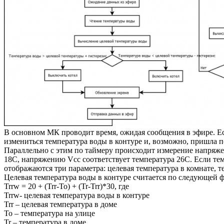
В основном МК проводит время, ожидая сообщения в эфире. Есл
измениться температура воды в контуре и, возможно, пришла 
Параллельно с этим по таймеру происходит измерение напряжен
18C, напряжению Vcc соответствует температура 26C. Если темп
отображаются три параметра: целевая температура в комнате, т
Целевая температура воды в контуре считается по следующей 
Trrw = 20 + (Trr-To) + (Tr-Trr)*30, где
Trrw- целевая температура воды в контуре
Trr – целевая температура в доме
To – температура на улице
Tr – температура в доме