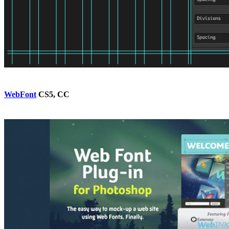
WebFont
CS5, CC