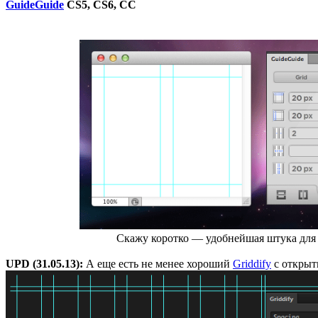
GuideGuide
CS5, CS6, CC
Скажу коротко — удобнейшая штука для постр
UPD (31.05.13):
А еще есть не менее хороший
Griddify
с открыт