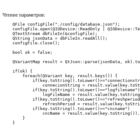
Чтение параметров:
    QFile configFile("./config/database.json");

    configFile.open(QIODevice::ReadOnly | QIODevice::Te
    QTextStream dbFileIn(&configFile);

    QString jsonData = dbFileIn.readAll();

    configFile.close();

    bool ok = false;

    QVariantMap result = QtJson::parse(jsonData, ok).to
    if(ok) {       

        foreach(QVariant key, result.keys()) {

            if(key.toString().toLower()=="connectionstr
                connecionString = result.value(key.toSt
            if(key.toString().toLower()=="logfilename")

                logFileName = result.value(key.toString
            if(key.toString().toLower()=="refreshperiod
                refreshPeriod = result.value(key.toStri
            if(key.toString().toLower()=="cncname")

                cncName = result.value(key.toString()).
        }
