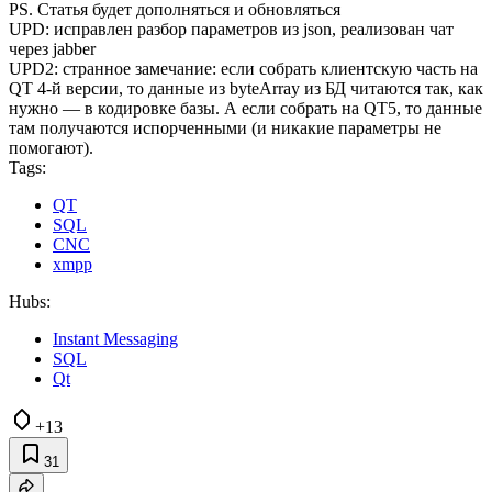
PS. Статья будет дополняться и обновляться
UPD: исправлен разбор параметров из json, реализован чат
через jabber
UPD2: странное замечание: если собрать клиентскую часть на
QT 4-й версии, то данные из byteArray из БД читаются так, как
нужно — в кодировке базы. А если собрать на QT5, то данные
там получаются испорченными (и никакие параметры не
помогают).
Tags:
QT
SQL
CNC
xmpp
Hubs:
Instant Messaging
SQL
Qt
+13
31