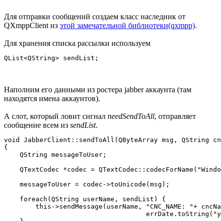
Для отправки сообщений создаем класс наследник от
QXmppClient из
этой замечательной библиотеки(qxmpp)
.
Для хранения списка рассылки используем
Наполним его данными из ростера jabber аккаунта (там
находятся имена аккаунтов).
А слот, который ловит сигнал
needSendToAll
, отправляет
сообщение всем из
sendList
.
void JabberClient::sendToAll(QByteArray msg, QString cn
{

    QString messageToUser;

    QTextCodec *codec = QTextCodec::codecForName("Windo
    messageToUser = codec->toUnicode(msg);

    foreach(QString userName, sendList) {

        this->sendMessage(userName, "CNC_NAME: "+ cncNa
                                    errDate.toString("y