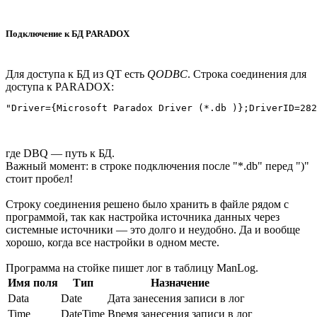
Подключение к БД PARADOX
Для доступа к БД из QT есть
QODBC
. Строка соединения для
доступа к PARADOX:
где DBQ — путь к БД.
Важный момент: в строке подключения после "*.db" перед ")"
стоит пробел!
Строку соединения решено было хранить в файле рядом с
программой, так как настройка источника данных через
системные источники — это долго и неудобно. Да и вообще
хорошо, когда все настройки в одном месте.
Программа на стойке пишет лог в таблицу ManLog.
Имя поля
Тип
Назначение
Data
Date
Дата занесения записи в лог
Time
DateTime
Время занесения записи в лог