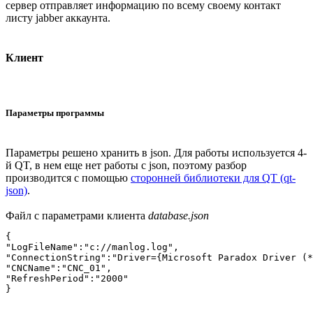
сервер отправляет информацию по всему своему контакт
листу jabber аккаунта.
Клиент
Параметры программы
Параметры решено хранить в json. Для работы используется 4-
й QT, в нем еще нет работы с json, поэтому разбор
производится с помощью
сторонней библиотеки для QT (qt-
json)
.
Файл с параметрами клиента
database.json
{

"LogFileName":"c://manlog.log",

"ConnectionString":"Driver={Microsoft Paradox Driver (*
"CNCName":"CNC_01",

"RefreshPeriod":"2000"
