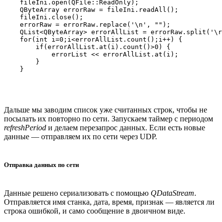
    fileIni.open(QFile::ReadOnly);

    QByteArray errorRaw = fileIni.readAll();

    fileIni.close();

    errorRaw = errorRaw.replace('\n', "");

    QList<QByteArray> errorAllList = errorRaw.split('\r
    for(int i=0;i<errorAllList.count();i++) {

        if(errorAllList.at(i).count()>0) {

            errorList << errorAllList.at(i);

        }

Дальше мы заводим список уже считанных строк, чтобы не
посылать их повторно по сети. Запускаем таймер с периодом
refreshPeriod
и делаем перезапрос данных. Если есть новые
данные — отправляем их по сети через UDP.
Отправка данных по сети
Данные решено сериализовать с помощью
QDataStream
.
Отправляется имя станка, дата, время, признак — является ли
строка ошибкой, и само сообщение в двоичном виде.