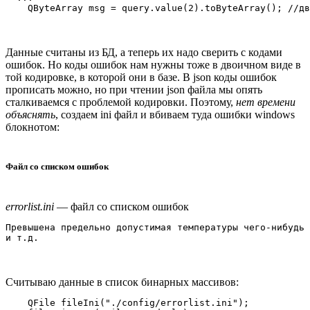
Данные считаны из БД, а теперь их надо сверить с кодами
ошибок. Но коды ошибок нам нужны тоже в двоичном виде в
той кодировке, в которой они в базе. В json коды ошибок
прописать можно, но при чтении json файла мы опять
сталкиваемся с проблемой кодировки. Поэтому,
нет времени
объяснять
, создаем ini файл и вбиваем туда ошибки windows
блокнотом:
Файл со списком ошибок
errorlist.ini
— файл со списком ошибок
Превышена предельно допустимая температуры чего-нибудь

Считываю данные в список бинарных массивов:
    QFile fileIni("./config/errorlist.ini");
