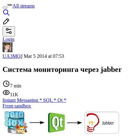
All streams
Login
UA3MQJ
Mar 5 2014 at 07:53
Система мониторинга через jabber
7 min
11K
Instant Messaging
*
SQL
*
Qt
*
From sandbox