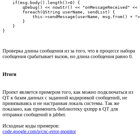
    if(msg.body().length()>0) {

        qDebug() << nowStr() << "onMessageReceived" << 
        foreach(QString userName, sendList) {

            this->sendMessage(userName, msg.from() + ">
        }

    }

Проверка длины сообщения из за того, что в процессе набора
сообщения срабатывает вызов, но длина сообщения равно 0.
Итоги
Проект является примером того, как можно подключаться из
QT к базам данных с заданной кодировкой сообщений, не
привязываясь и не настраивая локаль системы. Так же
показано, как применить библиотеку qxmpp в QT для
отправки сообщений в jabber.
Исходные коды примеров:
code.google.com/p/cnc-error-monitor