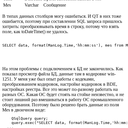
Mes
Varchar
Сообщение
В типах данных столбцов могу ошибаться. И QT в них тоже
ошибается, поэтому при составлении SQL запроса пришлось
хитрить: преобразовывать время в строку, потому что взять
поле, как toDateTime() не удалось.
SELECT data, format(ManLog.Time,'hh:mm:ss'), mes from M
На этом проблемы с подключением к БД не закончились. Как
показал просмотр файла БД, данные там в кодировке win-
1251. У меня уже был опыт работы с кодеками,
преобразованием кодировок, настройке кодировок в BDE,
настройках реестра. Все это может по-разному работать на
разных ОС. Какая ОС будет стоять на стойке неизвестно, и не
стоит лишний раз вмешиваться в работу ОС промышленного
оборудования. Поэтому было решено брать данные из поля
Mes в двоичном виде:
    QSqlQuery query;

    query.exec("SELECT data, format(ManLog.Time,'hh:mm:
  ...
