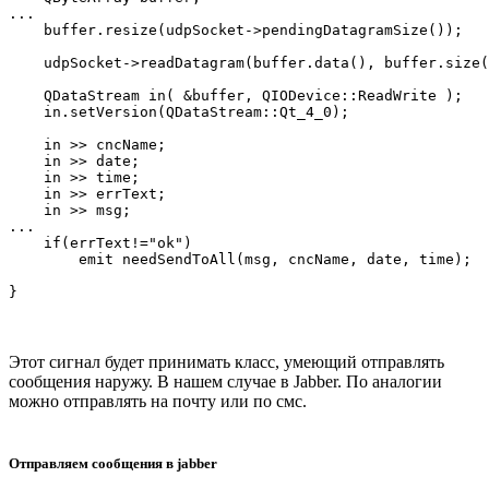
...

    buffer.resize(udpSocket->pendingDatagramSize());

    udpSocket->readDatagram(buffer.data(), buffer.size(
    QDataStream in( &buffer, QIODevice::ReadWrite );

    in.setVersion(QDataStream::Qt_4_0);

    in >> cncName;

    in >> date;

    in >> time;

    in >> errText;

    in >> msg;

...

    if(errText!="ok")

        emit needSendToAll(msg, cncName, date, time);

Этот сигнал будет принимать класс, умеющий отправлять
сообщения наружу. В нашем случае в Jabber. По аналогии
можно отправлять на почту или по смс.
Отправляем сообщения в jabber