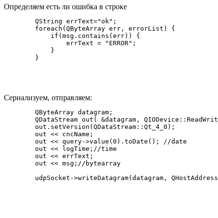
Определяем есть ли ошибка в строке
        QString errText="ok";

        foreach(QByteArray err, errorList) {

            if(msg.contains(err)) {

                errText = "ERROR";

            }

Сериализуем, отправляем:
        QByteArray datagram;

        QDataStream out( &datagram, QIODevice::ReadWrit
        out.setVersion(QDataStream::Qt_4_0);

        out << cncName;

        out << query->value(0).toDate(); //date

        out << logTime;//time

        out << errText;

        out << msg;//bytearray
