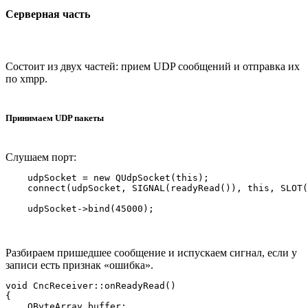
Серверная часть
Состоит из двух частей: прием UDP сообщений и отправка их
по xmpp.
Принимаем UDP пакеты
Слушаем порт:
    udpSocket = new QUdpSocket(this);

    connect(udpSocket, SIGNAL(readyRead()), this, SLOT(
Разбираем пришедшее сообщение и испускаем сигнал, если у
записи есть признак «ошибка».
void CncReceiver::onReadyRead()

{

    QByteArray buffer;
