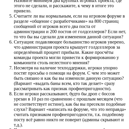
Назовите минимум два крупных игровых проекта, где
этого не сделали, и расскажите, к чему в итоге это
привело.
Считаете ли вы нормальным, если на игровом форуме в
разделе «общение с разработчиками» на 800 страниц
сообщений от игроков всего два поста от
администрации и 200 постов от голдселлеров? Если нет,
то что бы вы сделали для изменения данной ситуации?
Ситуация: подавляющее большинство игроков уверено,
что администрация проекта крышует голдселлеров за
определённый процент прибыли. Какие просчёты
команды проекта могли привести к формированию у
комьюнити столь нелестного мнения?
Несмотря на наличие техподдержки, игроки упорно
постят просьбы о помощи на форум. С чем это может
быть связано и как бы вы изменили данную ситуацию?
(Вариант «выдать баны всем, кто так делает» сразу
рассматривать как признак профнепригодности).
Если игроки рассказывают, будто бы дроп с боссов
урезан в 10 раз по сравнению с прошлым месяцем (что
не соответствует истине), как бы вы пресекли подобные
слухи? Вариант «написать на форуме, что это неправда»
считать признаком профнепригодности, т.к. подобному
посту всё равно никто не поверит (админы скрывают и
т.д.).