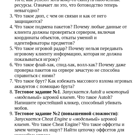
ресурсы. Означает ли это, что ботоводство теперь
невыгодно?
Что такое дюп, с чем он связан и как от него
защищаются?
Что такое подмена пакетов? Почему любые данные от
клиента должны проверяться сервером, включая
координаты объектов, откаты умений и
идентификаторы предметов?
Что такое игровой радар? Почему нельзя передавать
игровому клиенту информацию, которая не должна
показываться игроку?
Что такое флай-хак, спид-хак, волл-хак? Почему даже
проверка пакетов на сервере зачастую не способна
справиться с ними?
Что такое брут? Как избежать массового взлома игровых
аккаунтов с помощью брута?
Тестовое задание №1
.
Запускается AutoIt и некоторый
«модельный» игровой клиент
. Что такое AutoIt?
Напишите простейший кликер, способный убивать
мобов.
Тестовое задание №2 (повышенной сложности)
:
Запускается Cheat Engine и «модельный» игровой
клиент
. Что такое Cheat Engine? Что такое оффсеты и
зачем читеры их ищут? Найти цепочку оффсетов для