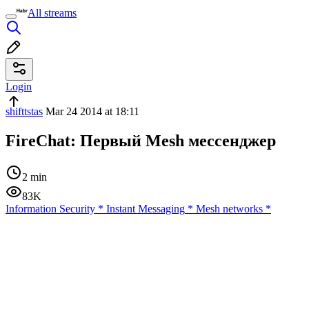
All streams
Login
shifttstas
Mar 24 2014 at 18:11
FireChat: Первый Mesh мессенджер
2 min
83K
Information Security
*
Instant Messaging
*
Mesh networks
*