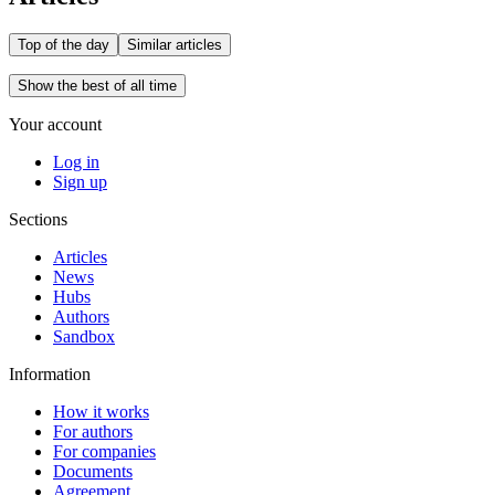
Top of the day
Similar articles
Show the best of all time
Your account
Log in
Sign up
Sections
Articles
News
Hubs
Authors
Sandbox
Information
How it works
For authors
For companies
Documents
Agreement