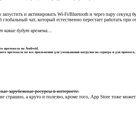
апустить и активировать Wi-Fi/Bluetooth и через пару секунд б
щий глобальный чат, который естественно перестает работать при
ет какие будут времена…
о протокола на Android.
го протокола во все приложения для уменьшения нагрузки на сервера и для прямого,
ные зарубежные ресурсы в интернете.
е страшно, а круто и полезно, кроме того, App Store тоже может