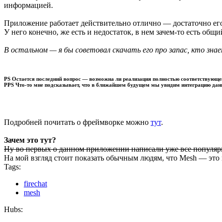
информацией.
Приложение работает действительно отлично — достаточно его з
У него конечно, же есть и недостаток, в нем зачем-то есть об
В остальном — я бы советовал скачать его про запас, кто зна
PS Остается последний вопрос — возможна ли реализация полностью соответствующег
PPS Что-то мне подсказывает, что в ближайшем будущем мы увидим интеграцию данно
Подробней почитать о фреймворке можно
тут
.
Зачем это тут?
Ну во первых о данном приложении написали уже все популяр
На мой взгляд стоит показать обычным людям, что Mesh — это н
Tags:
firechat
mesh
Hubs: