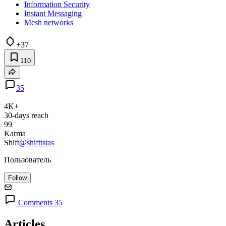
Information Security
Instant Messaging
Mesh networks
+37
110
35
4K+
30-days reach
99
Karma
Shift
@shifttstas
Пользователь
Follow
Comments 35
Articles