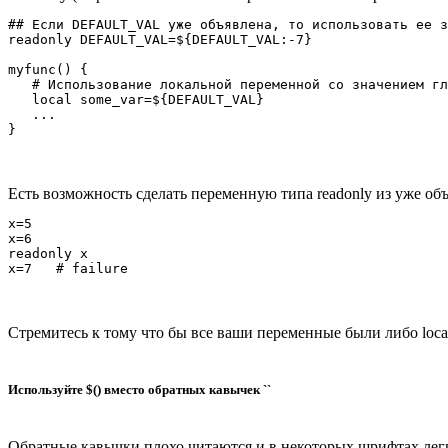
## Если DEFAULT_VAL уже объявлена, то использовать ее з
readonly DEFAULT_VAL=${DEFAULT_VAL:-7} 

myfunc() {

   # Использование локальной переменной со значением гл
   local some_var=${DEFAULT_VAL}

   ...

Есть возможность сделать переменную типа readonly из уже об
x=5

x=6

readonly x

Стремитесь к тому что бы все ваши переменные были либо local
Используйте $() вместо обратных кавычек ``
Обратные кавычки плохо читаются и в некоторых шрифтах лег