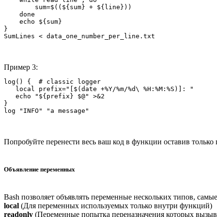
        sum=$((${sum} + ${line}))

    done

    echo ${sum}

} 

Пример 3:
log() {  # classic logger 

   local prefix="[$(date +%Y/%m/%d\ %H:%M:%S)]: "

   echo "${prefix} $@" >&2

} 

Попробуйте перенести весь ваш код в функции оставив только 
Объявление переменных
Bash позволяет объявлять переменные нескольких типов, самы
local
(Для переменных используемых только внутри функций)
readonly
(Переменные попытка переназначения которых вызыв