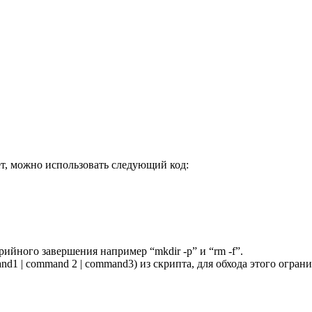
ет, можно использовать следующий код:
йного завершения например “mkdir -p” и “rm -f”.
nd1 | command 2 | command3) из скрипта, для обхода этого огр