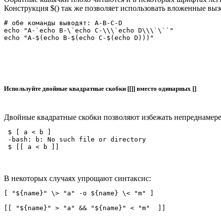
Конструкция $() так же позволяет использовать вложенные выз
# обе команды выводят: A-B-C-D

echo "A-`echo B-\`echo C-\\\`echo D\\\`\``"

Используйте двойные квадратные скобки [[]] вместо одинарных []
Двойные квадратные скобки позволяют избежать непреднамере
 $ [ a < b ]

 -bash: b: No such file or directory

В некоторых случаях упрощают синтаксис:
[ "${name}" \> "a" -o ${name} \< "m" ]
