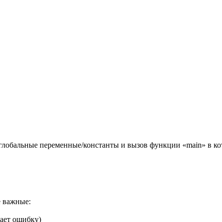
глобальные переменные/константы и вызов функции «main» в кот
е важные:
ает ошибку)