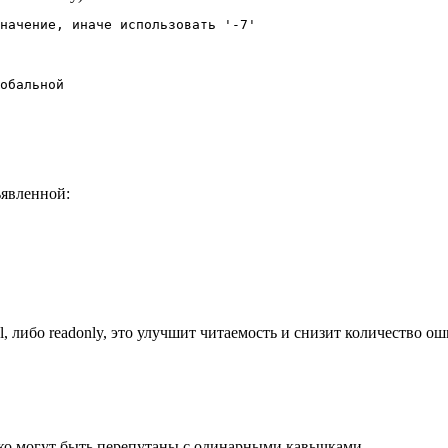
начение, иначе использовать '-7'

обальной

ъявленной:
, либо readonly, это улучшит читаемость и снизит количество ош
ко могут быть перепутаны с одинарными кавычками.