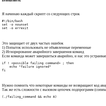
Безопасность
Я начинаю каждый скрипт со следующих строк
#!/bin/bash

set -o nounset

Это защищает от двух частых ошибок
1) Попыток использовать не объявленные переменные
2) Игнорирование аварийного завершения команд
Если команда может завершиться аварийно, и нас это устраива
if ! <possible failing command> ; then

    echo "failure ignored"

Нужно помнить что некоторые команды не возвращают код авари
Так же есть сложности с вызовом цепочек подпрограмм (comma