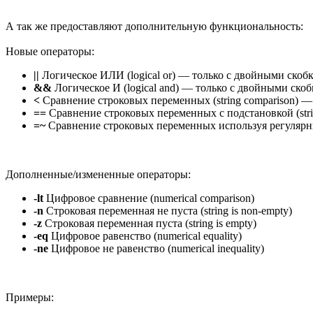
А так же предоставляют дополнительную функциональность:
Новые операторы:
||
Логическое ИЛИ (logical or) — только с двойными скоб
&&
Логическое И (logical and) — только с двойными скоб
<
Сравнение строковых переменных (string comparison) 
==
Сравнение строковых переменных с подстановкой (strin
=~
Сравнение строковых переменных используя регулярные 
Дополненные/измененные операторы:
-lt
Цифровое сравнение (numerical comparison)
-n
Строковая переменная не пуста (string is non-empty)
-z
Строковая переменная пуста (string is empty)
-eq
Цифровое равенство (numerical equality)
-ne
Цифровое не равенство (numerical inequality)
Примеры: