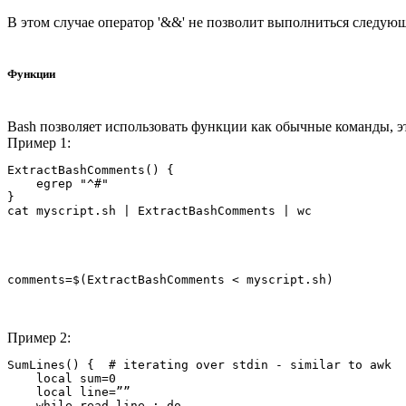
В этом случае оператор '&&' не позволит выполниться следующей 
Функции
Bash позволяет использовать функции как обычные команды, э
Пример 1:
ExtractBashComments() {

    egrep "^#"

} 

Пример 2:
SumLines() {  # iterating over stdin - similar to awk  
    local sum=0

    local line=””

    while read line ; do
