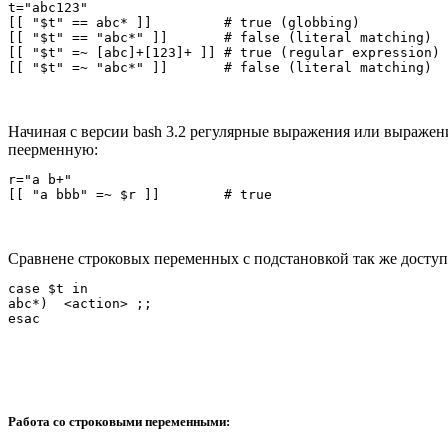
t="abc123"

[[ "$t" == abc* ]]         # true (globbing)

[[ "$t" == "abc*" ]]       # false (literal matching)

[[ "$t" =~ [abc]+[123]+ ]] # true (regular expression)

Начиная с версии bash 3.2 регулярные выражения или выражен
пеерменную:
r="a b+"

Сравнене строковых переменных с подстановкой так же доступн
case $t in

abc*)  <action> ;;

Работа со строковыми переменными: