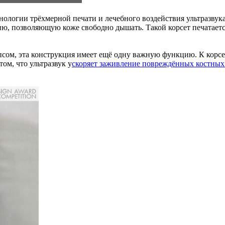
нологии трёхмерной печати и лечебного воздействия ультразву
ю, позволяющую коже свободно дышать. Такой корсет печатается
м, эта конструкция имеет ещё одну важную функцию. К корсету
том, что ультразвук у
скоряет заживление повреждённых костных