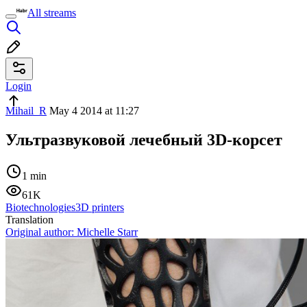
All streams
Login
Mihail_R
May 4 2014 at 11:27
Ультразвуковой лечебный 3D-корсет
1 min
61K
Biotechnologies
3D printers
Translation
Original author:
Michelle Starr