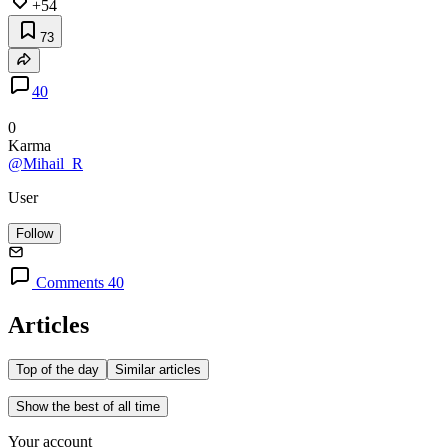
+54
73
40
0
Karma
@Mihail_R
User
Follow
Comments 40
Articles
Top of the day
Similar articles
Show the best of all time
Your account