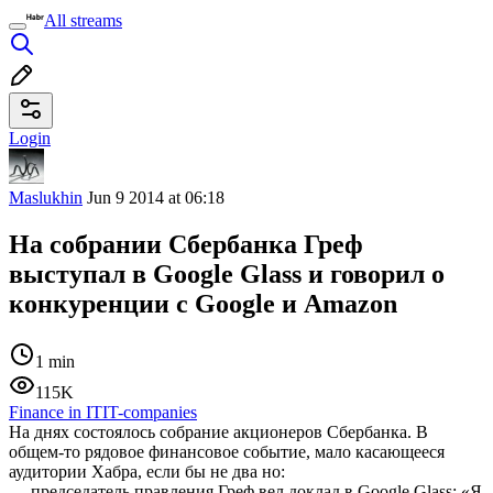
All streams
Login
Maslukhin
Jun 9 2014 at 06:18
На собрании Сбербанка Греф
выступал в Google Glass и говорил о
конкуренции с Google и Amazon
1 min
115K
Finance in IT
IT-companies
На днях состоялось собрание акционеров Сбербанка. В
общем-то рядовое финансовое событие, мало касающееся
аудитории Хабра, если бы не два но:
— председатель правления Греф вел доклад в Google Glass: «Я