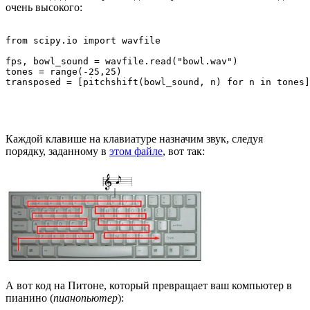
очень высокого:
from scipy.io import wavfile

fps, bowl_sound = wavfile.read("bowl.wav")

tones = range(-25,25)

transposed = [pitchshift(bowl_sound, n) for n in tones]
Каждой клавише на клавиатуре назначим звук, следуя
порядку, заданному в
этом файле
, вот так:
А вот код на Питоне, который превращает ваш компьютер в
пианино (
пианопьютер
):