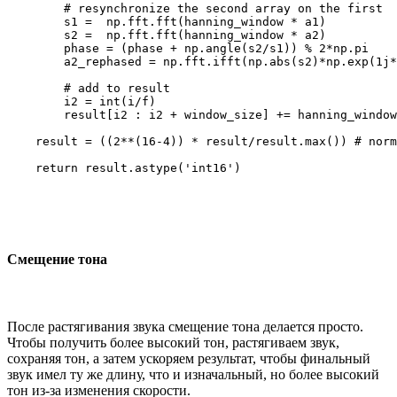
        # resynchronize the second array on the first

        s1 =  np.fft.fft(hanning_window * a1)

        s2 =  np.fft.fft(hanning_window * a2)

        phase = (phase + np.angle(s2/s1)) % 2*np.pi

        a2_rephased = np.fft.ifft(np.abs(s2)*np.exp(1j*
        # add to result

        i2 = int(i/f)

        result[i2 : i2 + window_size] += hanning_window
    result = ((2**(16-4)) * result/result.max()) # norm
    return result.astype('int16')
Смещение тона
После растягивания звука смещение тона делается просто.
Чтобы получить более высокий тон, растягиваем звук,
сохраняя тон, а затем ускоряем результат, чтобы финальный
звук имел ту же длину, что и изначальный, но более высокий
тон из-за изменения скорости.