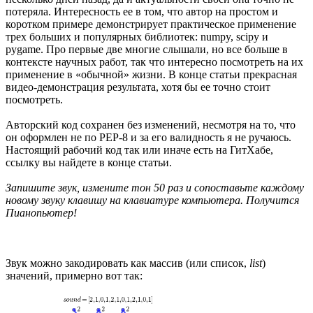
потеряла. Интересность ее в том, что автор на простом и
коротком примере демонстрирует практическое применение
трех больших и популярных библиотек: numpy, scipy и
pygame. Про первые две многие слышали, но все больше в
контексте научных работ, так что интересно посмотреть на их
применение в «обычной» жизни. В конце статьи прекрасная
видео-демонстрация результата, хотя бы ее точно стоит
посмотреть.
Авторский код сохранен без изменений, несмотря на то, что
он оформлен не по PEP-8 и за его валидность я не ручаюсь.
Настоящий рабочий код так или иначе есть на ГитХабе,
ссылку вы найдете в конце статьи.
Запишите звук, измените тон 50 раз и сопоставьте каждому
новому звуку клавишу на клавиатуре компьютера. Получится
Пианопьютер!
Звук можно закодировать как массив (или список,
list
)
значений, примерно вот так: