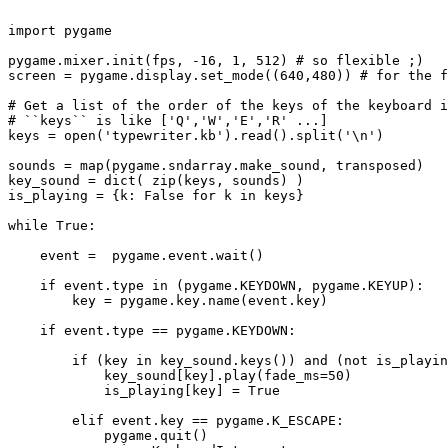
import pygame

pygame.mixer.init(fps, -16, 1, 512) # so flexible ;)

screen = pygame.display.set_mode((640,480)) # for the f
# Get a list of the order of the keys of the keyboard i
# ``keys`` is like ['Q','W','E','R' ...] 

keys = open('typewriter.kb').read().split('\n')

sounds = map(pygame.sndarray.make_sound, transposed)

key_sound = dict( zip(keys, sounds) )

is_playing = {k: False for k in keys}

while True:

    event =  pygame.event.wait()

    if event.type in (pygame.KEYDOWN, pygame.KEYUP):

        key = pygame.key.name(event.key)

    if event.type == pygame.KEYDOWN:

        if (key in key_sound.keys()) and (not is_playin
            key_sound[key].play(fade_ms=50)

            is_playing[key] = True

        elif event.key == pygame.K_ESCAPE:

            pygame.quit()
