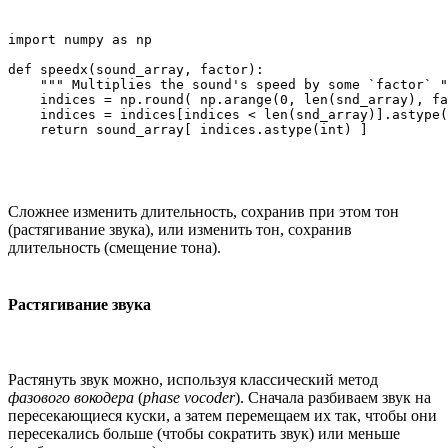
import numpy as np

def speedx(sound_array, factor):

    """ Multiplies the sound's speed by some `factor` "
    indices = np.round( np.arange(0, len(snd_array), fa
    indices = indices[indices < len(snd_array)].astype(
    return sound_array[ indices.astype(int) ]
Cложнее изменить длительность, сохранив при этом тон
(растягивание звука), или изменить тон, сохранив
длительность (смещение тона).
Растягивание звука
Растянуть звук можно, используя классический метод
фазового вокодера
(
phase vocoder
). Сначала разбиваем звук на
пересекающиеся куски, а затем перемещаем их так, чтобы они
пересекались больше (чтобы сократить звук) или меньше