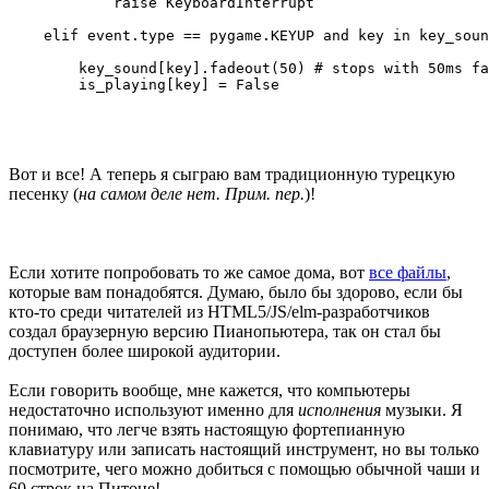
            raise KeyboardInterrupt

    elif event.type == pygame.KEYUP and key in key_soun
        key_sound[key].fadeout(50) # stops with 50ms fa
        is_playing[key] = False
Вот и все! А теперь я сыграю вам традиционную турецкую
песенку (
на самом деле нет. Прим. пер.
)!
Если хотите попробовать то же самое дома, вот
все файлы
,
которые вам понадобятся. Думаю, было бы здорово, если бы
кто-то среди читателей из HTML5/JS/elm-разработчиков
создал браузерную версию Пианопьютера, так он стал бы
доступен более широкой аудитории.
Если говорить вообще, мне кажется, что компьютеры
недостаточно используют именно для
исполнения
музыки. Я
понимаю, что легче взять настоящую фортепианную
клавиатуру или записать настоящий инструмент, но вы только
посмотрите, чего можно добиться с помощью обычной чаши и
60 строк на Питоне!