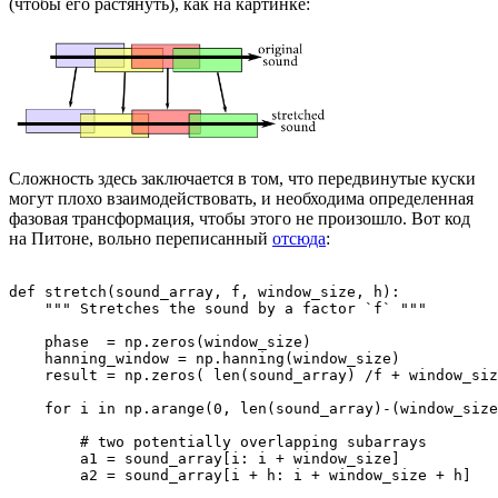
(чтобы его растянуть), как на картинке:
Сложность здесь заключается в том, что передвинутые куски
могут плохо взаимодействовать, и необходима определенная
фазовая трансформация, чтобы этого не произошло. Вот код
на Питоне, вольно переписанный
отсюда
:
def stretch(sound_array, f, window_size, h):

    """ Stretches the sound by a factor `f` """

    phase  = np.zeros(window_size)

    hanning_window = np.hanning(window_size)

    result = np.zeros( len(sound_array) /f + window_siz
    for i in np.arange(0, len(sound_array)-(window_size
        # two potentially overlapping subarrays

        a1 = sound_array[i: i + window_size]

        a2 = sound_array[i + h: i + window_size + h]
