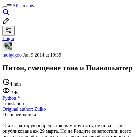
All streams
Login
moigagoo
Jun 9 2014 at 19:35
Питон, смещение тона и Пианопьютер
4 min
19K
Python
*
Translation
Original author:
Zulko
От переводчика:
Статья, которую я предлагаю вам почитать, не нова — она
опубликована аж 29 марта. Но на Реддите ее запостили всего
несколько дней назад, да и актуальности своей она точно не