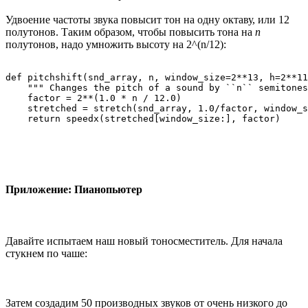
Удвоение частоты звука повысит тон на одну октаву, или 12
полутонов. Таким образом, чтобы повысить тона на
n
полутонов, надо умножить высоту на 2^(n/12):
def pitchshift(snd_array, n, window_size=2**13, h=2**11
    """ Changes the pitch of a sound by ``n`` semitones
    factor = 2**(1.0 * n / 12.0)

    stretched = stretch(snd_array, 1.0/factor, window_s
    return speedx(stretched[window_size:], factor)
Приложение: Пианопьютер
Давайте испытаем наш новый тоносместитель. Для начала
стукнем по чаше:
Затем создадим 50 производных звуков от очень низкого до