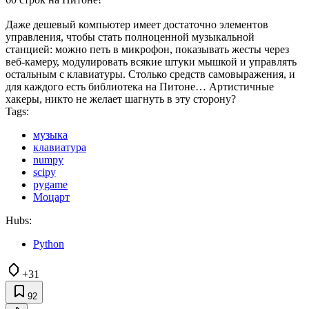
Даже дешевый компьютер имеет достаточно элементов
управления, чтобы стать полноценной музыкальной
станцией: можно петь в микрофон, показывать жесты через
веб-камеру, модулировать всякие штуки мышкой и управлять
остальным с клавиатуры. Столько средств самовыражения, и
для каждого есть библиотека на Питоне… Артистичные
хакеры, никто не желает шагнуть в эту сторону?
Tags:
музыка
клавиатура
numpy
scipy
pygame
Моцарт
Hubs:
Python
+31
92