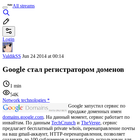
All streams
Login
ValdikSS
Jun 24 2014 at 00:14
Google стал регистратором доменов
1 min
54K
Network technologies
*
Google запустил сервис по
продаже доменных имен
domains.google.com
. На данный момент, сервис работает по
инвайтам. По данным
TechCrunch
и
TheVerge
, сервис
предлагает бесплатный private whois, перенаправление почты
на ваш gmail-аккаунт, HTTP-перенаправления, позволяет
создавать до 100 субдоменов и может быть использован для