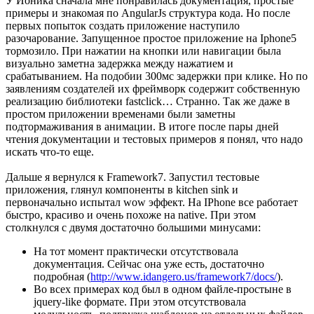
У Ионика сначала мне понравилась документация, простые
примеры и знакомая по AngularJs структура кода. Но после
первых попыток создать приложение наступило
разочарование. Запущенное простое приложение на Iphone5
тормозило. При нажатии на кнопки или навигации была
визуально заметна задержка между нажатием и
срабатыванием. На подобии 300мс задержки при клике. Но по
заявлениям создателей их фреймворк содержит собственную
реализацию библиотеки fastclick… Странно. Так же даже в
простом приложении временами были заметны
подтормаживания в анимации. В итоге после пары дней
чтения документации и тестовых примеров я понял, что надо
искать что-то еще.
Дальше я вернулся к Framework7. Запустил тестовые
приложения, глянул компоненты в kitchen sink и
первоначально испытал wow эффект. На IPhone все работает
быстро, красиво и очень похоже на native. При этом
столкнулся с двумя достаточно большими минусами:
На тот момент практически отсутствовала
документация. Сейчас она уже есть, достаточно
подробная (
http://www.idangero.us/framework7/docs/
).
Во всех примерах код был в одном файле-простыне в
jquery-like формате. При этом отсутствовала