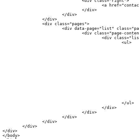
				<div class="right">

					<a href="contact.html" class="link icon-only"><i class="icon icon-plus">+</i></a>

				</div>

			</div>

		</div>

		<div class="pages">

			<div data-page="list" class="page">

				<div class="page-content">

					<div class="list-block contacts-list">

						<ul>

							<a href="contact.html" class="item-link item-content"
								<div class="item-media"><i class="icon ion-ios7-person">
								<div class="item-inn
									<div class="item-title">Andrey S
								</di
							</a>
							<a href="contact.html?id={{id}}" class="item-link item-content"
								<div class="item-media"><i class="icon ion-ios7-person">
								<div class="item-inn
									<div class="item-title">Olg
								</di
							</a>
						</ul>

					</div>

				</div>

			</div>

		</div>

	</div>

</div>

</body>
