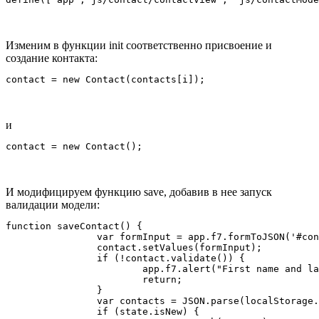
Изменим в функции init соответственно присвоение и
создание контакта:
и
И модифицируем функцию save, добавив в нее запуск
валидации модели:
function saveContact() {

		var formInput = app.f7.formToJSON('#contactEdit');

		contact.setValues(formInput);

		if (!contact.validate()) {

			app.f7.alert("First name and last name are empty");

			return;

		}

		var contacts = JSON.parse(localStorage.getItem("f7Base"));

		if (state.isNew) {
