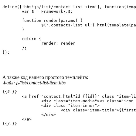
define(['hbs!js/list/contact-list-item'], function(temp
	var $ = Framework7.$;

	function render(params) {

		$('.contacts-list ul').html(template(params.model));

	}

	return {

		render: render

	};

А также код нашего простого темплейта:
Файл: js/list/contact-list-item.hbs
{{#.}}

	<a href="contact.html?id={{id}}" class="item-link item-content">

		<div class="item-media"><i class="icon ion-ios7-person"></i></div>

		<div class="item-inner">

			<div class="item-title">{{firstName}} {{lastName}}</div>

		</div>

	</a>
