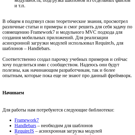
модульность, подгрузка шаблонов из отдельных файлов
и т.п.
В общем я подтянул свои теоретические знания, просмотрел
различные статьи и примеры и смог решить для себя задачу по
совмещению Framework7 и модульного MVC подхода для
создания мобильных приложений. Для реализации
асинхронной загрузки модулей использовал RequireJs, для
шаблонов – Handlebars.
Соответственно создал парочку учебных примеров и сейчас
хочу поделиться ими с сообществом. Надеюсь они будут
полезны, как начинающим разработчикам, так и более
опытным, которые пока еще не знают про данный фреймворк.
Начинаем
Для работы нам потребуются следующие библиотеки:
Framework7
Handlebars
– необходим для шаблонов
RequireJS
– асинхронная загрузка модулей