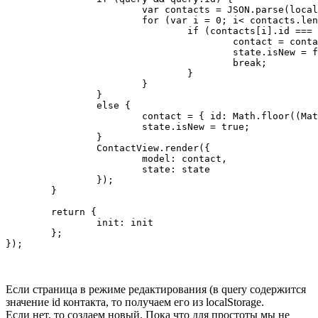
			var contacts = JSON.parse(localStorage.getItem("f7Base"));

			for (var i = 0; i< contacts.length; i++) {

				if (contacts[i].id === query.id) {

					contact = contacts[i];

					state.isNew = false;

					break;

				}

			}

		}

		else {

			contact = { id: Math.floor((Math.random() * 100000) + 5).toString()};

			state.isNew = true;

		}

		ContactView.render({

			model: contact,

			state: state

		});

	}

	return {

		init: init

	};

Если страница в режиме редактирования (в query содержится
значение id контакта, то получаем его из localStorage.
Если нет, то создаем новый. Пока что для простоты мы не