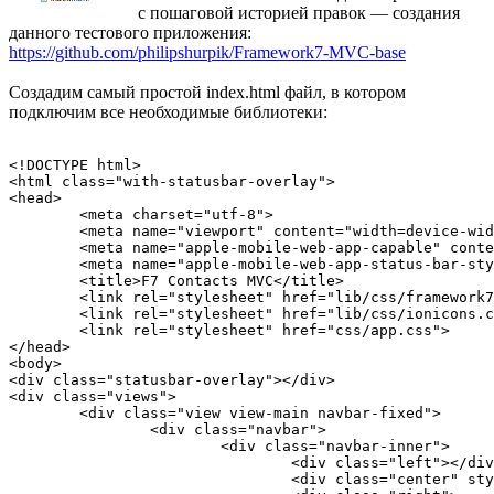
с пошаговой историей правок — создания
данного тестового приложения:
https://github.com/philipshurpik/Framework7-MVC-base
Создадим самый простой index.html файл, в котором
подключим все необходимые библиотеки:
<!DOCTYPE html>

<html class="with-statusbar-overlay">

<head>

	<meta charset="utf-8">

	<meta name="viewport" content="width=device-width, initial-scale=1, maximum-scale=1, minimum-scale=1, user-scalable=no, minimal-ui">

	<meta name="apple-mobile-web-app-capable" content="yes">

	<meta name="apple-mobile-web-app-status-bar-style" content="black-translucent">

	<title>F7 Contacts MVC</title>

	<link rel="stylesheet" href="lib/css/framework7.css">

	<link rel="stylesheet" href="lib/css/ionicons.css">

	<link rel="stylesheet" href="css/app.css">

</head>

<body>

<div class="statusbar-overlay"></div>

<div class="views">

	<div class="view view-main navbar-fixed">

		<div class="navbar">

			<div class="navbar-inner">

				<div class="left"></div>

				<div class="center" style="left:22px">Contacts</div>
