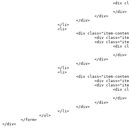
						<div class="item-input">

							<input name="firstName" type="text" placeholder="First name" value="{{model.firstName}}"
						</div>

					</div>

				</div>

			</li>

			<li>

				<div class="item-content">

					<div class="item-media"><i class="icon ion-ios7-football-outline"></i></div>

					<div class="item-inner">

						<div class="item-input">

							<input name="lastName" type="text" placeholder="Last name" value="{{model.lastName}}"
						</div>

					</div>

				</div>

			</li>

			<li>

				<div class="item-content">

					<div class="item-media"><i class="icon ion-ios7-telephone-outline"></i></div>

					<div class="item-inner">

						<div class="item-input">

							<input name="phone" type="tel" placeholder="Phone" value="{{model.phone}}"
						</div>

					</div>

				</div>

			</li>

		</ul>

	</form>
