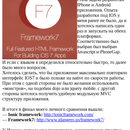
IPhone и Android
приложения. Опыта
разработки под IOS у
меня ранее не было, да и
хотелось написать один
раз и запускать на обеих
платформах.
Соответственно был
выбран был выбран
Javascript и PhoneGap.
И если с языком я определился относительно быстро, то далее
было много вопросов.
Хотелось сделать, что бы приложение максимально повторяло
интерфейс IOS7 и было похоже на native по скорости работы.
При этом с одной стороны не было желания использовать
«монстров», на подобии dojo или jquery mobile. c другой
стороны хотелось получить удобную модульную MVC
структуру приложения.
В итоге в финал моего личного сравнения вышли:
—
Ionic framework:
http://ionicframework.com/
—
Framework7:
http://www.idangero.us/framework7/