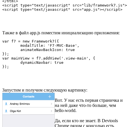
</html>

<script type="text/javascript" src="lib/framework7.js">
Также в файл app.js поместим инициализацию приложения:
var f7 = new Framework7({

	modalTitle: 'F7-MVC-Base',

	animateNavBackIcon: true

});

var mainView = f7.addView('.view-main', {

	dynamicNavbar: true

Запустим и получим следующую картинку:
Вот. У нас есть первая страничка и
на ней даже что-то больше, чем
hello-world.
Да, если кто не знает. В Devtools
Chrome рядом с консолью есть