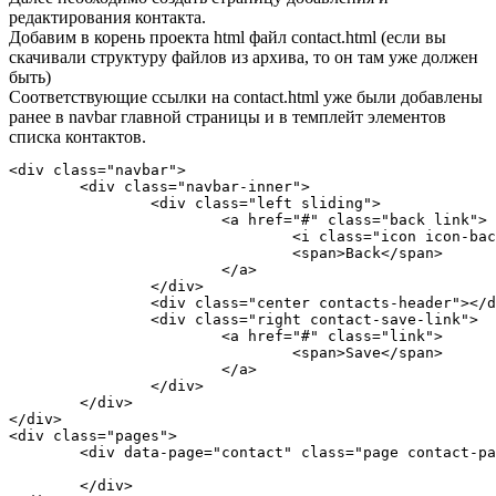
редактирования контакта.
Добавим в корень проекта html файл contact.html (если вы
скачивали структуру файлов из архива, то он там уже должен
быть)
Соответствующие ссылки на contact.html уже были добавлены
ранее в navbar главной страницы и в темплейт элементов
списка контактов.
<div class="navbar">

	<div class="navbar-inner">

		<div class="left sliding">

			<a href="#" class="back link">

				<i class="icon icon-back-white"></i>

				<span>Back</span>

			</a>

		</div>

		<div class="center contacts-header"></div>

		<div class="right contact-save-link">

			<a href="#" class="link">

				<span>Save</span>

			</a>

		</div>

	</div>

</div>

<div class="pages">

	<div data-page="contact" class="page contact-page">

	</div>
