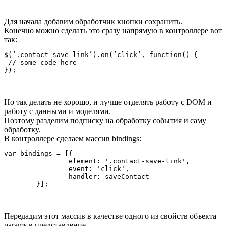
Для начала добавим обработчик кнопки сохранить.
Конечно можно сделать это сразу напрямую в контроллере вот
так:
$(‘.contact-save-link’).on(‘click’, function() {

 // some code here

Но так делать не хорошо, и лучше отделять работу с DOM и
работу с данными и моделями.
Поэтому разделим подписку на обработку события и саму
обработку.
В контроллере сделаем массив bindings:
var bindings = [{

		element: '.contact-save-link',

		event: 'click',

		handler: saveContact

Передадим этот массив в качестве одного из свойств объекта
params в представление.