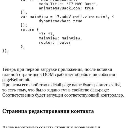
		modalTitle: 'F7-MVC-Base',

		animateNavBackIcon: true

	});

	var mainView = f7.addView('.view-main', {

		dynamicNavbar: true

	});

	return {

		f7: f7,

		mainView: mainView,

		router: router

	};

Теперь при первой загрузке приложения, после вставки
главной страницы в DOM сработает обработчик события
pageBeforeInit.
При этом его свойство e.detail.page.name будет равняться list,
то есть тому, что было задано тут в свойстве data-page:
Соответственно будет запущен соответствующий контроллер.
Страница редактирования контакта
Далее необходимо создать страницу добавления и