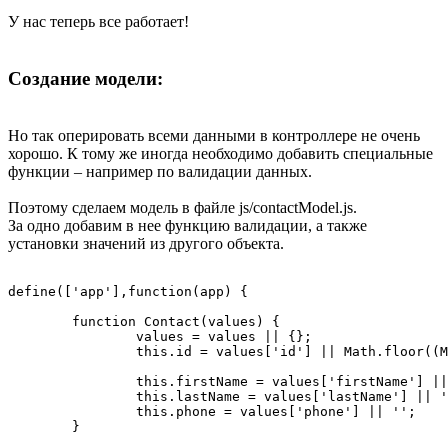
У нас теперь все работает!
Создание модели:
Но так оперировать всеми данными в контроллере не очень
хорошо. К тому же иногда необходимо добавить специальные
функции – например по валидации данных.
Поэтому сделаем модель в файле js/contactModel.js.
За одно добавим в нее функцию валидации, а также
установки значений из другого объекта.
define(['app'],function(app) {

	function Contact(values) {

		values = values || {};

		this.id = values['id'] || Math.floor((Math.random() * 100000) + 5).toString();

		this.firstName = values['firstName'] || '';

		this.lastName = values['lastName'] || '';

		this.phone = values['phone'] || '';

	}
