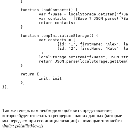
	}

	function loadContacts() {

		var f7Base = localStorage.getItem("f7Base");

		var contacts = f7Base ? JSON.parse(f7Base) : tempInitializeStorage();

		return contacts;

	}

	function tempInitializeStorage() {

		var contacts = [

			{id: "1", firstName: "Alex", lastName: "Black", phone: "+380501234567" },

			{id: "2", firstName: "Kate", lastName: "White", phone: "+380507654321" }

		];

		localStorage.setItem("f7Base", JSON.stringify(contacts));

		return JSON.parse(localStorage.getItem("f7Base"));

	}

	return {

		init: init

	};

Так же теперь нам необходимо добавить представление,
которое будет отвечать за рендеринг наших данных (которые
мы передаем при его инициализации) с помощью темплейта.
Файл: js/list/listView.js