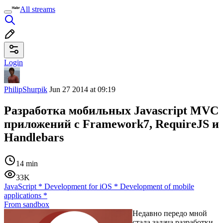
All streams
Login
PhilipShurpik
Jun 27 2014 at 09:19
Разработка мобильных Javascript MVC
приложений с Framework7, RequireJS и
Handlebars
14 min
33K
JavaScript
*
Development for iOS
*
Development of mobile
applications
*
From sandbox
Недавно передо мной
стала задача разработки