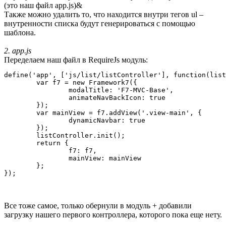
(это наш файл app.js)&
Также можно удалить то, что находится внутри тегов ul –
внутренности списка будут генерироваться с помощью
шаблона.
2. app.js
Переделаем наш файл в RequireJs модуль:
define('app', ['js/list/listController'], function(list
	var f7 = new Framework7({

		modalTitle: 'F7-MVC-Base',

		animateNavBackIcon: true

	});

	var mainView = f7.addView('.view-main', {

		dynamicNavbar: true

	});

	listController.init();

	return {

		f7: f7,

		mainView: mainView

	};

Все тоже самое, только обернули в модуль + добавили
загрузку нашего первого контроллера, которого пока еще нету.