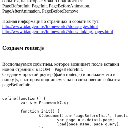
события, на которые можно подписаться:
PageBeforeInit, PageInit, PageBeforeAnimation,
PageAfterAnimation, PageBeforeRemove
Полная информация о страницах и событиях тут:
http://www.idangero.us/framework7/docs/pages.html
http://www.idangero.us/framework7/docs/ linking-pages.html
Создаем router.js
Воспользуемся событием, которое возникает после вставки
новой страницы в DOM – PageBeforeInit.
Создадим простой роутер (файл router.js) и положим его в
папку js, в котором подпишемся на возникновение события
pageBeforeInit:
define(function() {

	var $ = Framework7.$;

	function init() {

		$(document).on('pageBeforeInit', function (e) {

			var page = e.detail.page;

			load(page.name, page.query);
