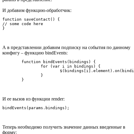
И добавим функцию-обработчик:
function saveContact() {

// some code here

А в представлении добавим подписку на события по данному
конфигу – функцию bindEvents:
	function bindEvents(bindings) {

		for (var i in bindings) {

			$(bindings[i].element).on(bindings[i].event, bindings[i].handler);

		}

И ее вызов из функции render:
Теперь необходимо получить значение данных введенные в
форму: