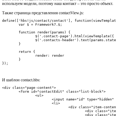
используем модели, поэтому наш контакт – это просто объект.
Также страница представления contactView.js:
define(['hbs!js/contact/contact'], function(viewTemplat
	var $ = Framework7.$;

	function render(params) {

		$('.contact-page').html(viewTemplate({ model: params.model }));

		$('.contacts-header').text(params.state.isNew ? "New contact" : "Contact");

	}

	return {

		render: render

	}

И шаблон contact.hbs:
<div class="page-content">

	<form id="contactEdit" class="list-block">

		<ul>

			<input name="id" type="hidden" value="{{model.id}}">

			<li>

				<div class="item-content">

					<div class="item-media"><i class="icon ion-ios7-football-outline"></i></div>

					<div class="item-inner">
