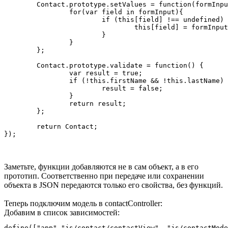
	Contact.prototype.setValues = function(formInput) {

		for(var field in formInput){

			if (this[field] !== undefined) {

				this[field] = formInput[field];

			}

		}

	};

	Contact.prototype.validate = function() {

		var result = true;

		if (!this.firstName && !this.lastName) {

			result = false;

		}

		return result;

	};

	return Contact;

Заметьте, функции добавляются не в сам объект, а в его
прототип. Соответственно при передаче или сохранении
объекта в JSON передаются только его свойства, без функций.
Теперь подключим модель в contactController:
Добавим в список зависимостей: