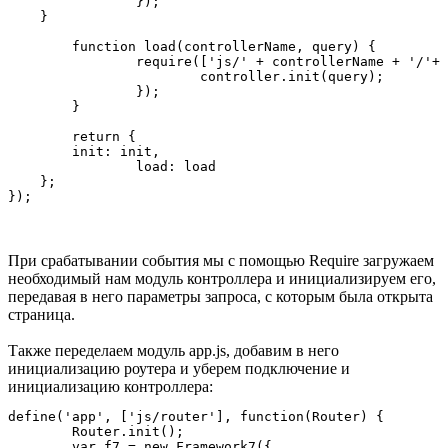
		});

    }

	function load(controllerName, query) {

		require(['js/' + controllerName + '/'+ controllerName + 'Controller'], function(controller) {

			controller.init(query);

		});

	}

	return {

        init: init,

		load: load

    };

При срабатывании события мы с помощью Require загружаем
необходимый нам модуль контроллера и инициализируем его,
передавая в него параметры запроса, с которым была открыта
страница.
Также переделаем модуль app.js, добавим в него
инициализацию роутера и уберем подключение и
инициализацию контроллера:
define('app', ['js/router'], function(Router) {

	Router.init();

	var f7 = new Framework7({
