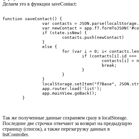
Делаем это в функции saveContact:
function saveContact() {

		var contacts = JSON.parse(localStorage.getItem("f7Base"))

		var newContact = app.f7.formToJSON('#contactEdit');

		if (state.isNew) {

			contacts.push(newContact)

		}

		else {

			for (var i = 0; i< contacts.length; i++) {

				if (contacts[i].id === newContact.id) {

					contacts[i] = newContact;

					break;

				}

			}

		}

		localStorage.setItem("f7Base", JSON.stringify(contacts));

		app.router.load('list');

		app.mainView.goBack();

Так же полученные данные сохраняем сразу в localStorage.
Последние две строчки отвечают за возврат на предыдущую
страницу (список), а также перезагрузку данных в
listController.