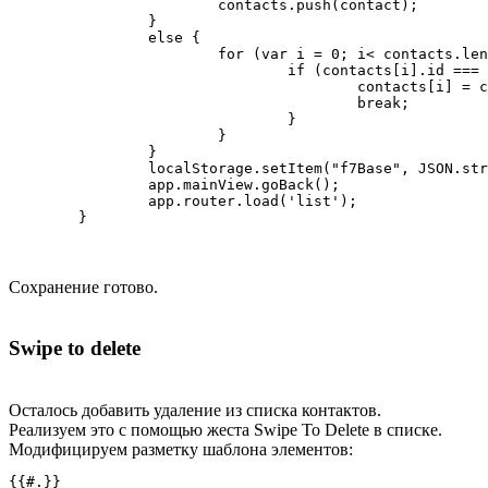
			contacts.push(contact);

		}

		else {

			for (var i = 0; i< contacts.length; i++) {

				if (contacts[i].id === contact.id) {

					contacts[i] = contact;

					break;

				}

			}

		}

		localStorage.setItem("f7Base", JSON.stringify(contacts));

		app.mainView.goBack();

		app.router.load('list');

Сохранение готово.
Swipe to delete
Осталось добавить удаление из списка контактов.
Реализуем это с помощью жеста Swipe To Delete в списке.
Модифицируем разметку шаблона элементов:
{{#.}}
