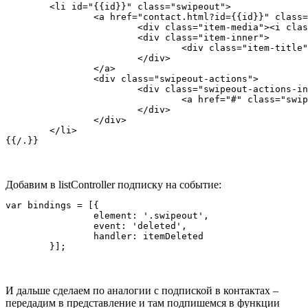
	<li id="{{id}}" class="swipeout">

		<a href="contact.html?id={{id}}" class="item-link item-content swipeout-content">

			<div class="item-media"><i class="icon ion-ios7-person"></i></div>

			<div class="item-inner">

				<div class="item-title">{{firstName}} {{lastName}}</div>

			</div>

		</a>

		<div class="swipeout-actions">

			<div class="swipeout-actions-inner">

				<a href="#" class="swipeout-delete">Delete</a>

			</div>

		</div>

	</li>

Добавим в listController подписку на событие:
var bindings = [{

		element: '.swipeout',

		event: 'deleted',

		handler: itemDeleted

И дальше сделаем по аналогии с подпиской в контактах –
передадим в представление и там подпишемся в функции