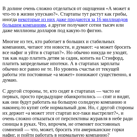
В долине очень сложно отделаться от ощущения «А может я
что-то в жизни упускаю?». Стартапы тут растут как грибы,
иногда
некоторые из них даже продаются за 16 миллиардов
большим компаниям
, а другие получают сотни тысяч или
даже миллионы долларов под какую-то фигню.
Многие из тех, кто работает в больших и стабильных
компаниях, читают эти новости, и думают: «а может бросить
все нафиг и уйти в стартап?». Но обычно никуда не уходят,
так как надо платить детям за садик, копить на Стэнфорд,
платить запредельные ипотеки. А в стартапах зарплаты
обычно все равно не те. Но уровень счастья от текущей
работы эти постоянные «а может» понижают существенно, я
думаю.
С другой стороны, те, кто сидят в стартапах — часто не
первых, просто предыдущие обанкротились — спят и видят,
как они будут работать на большую солидную компанию и
наконец-то купят себе нормальный дом. Но, с другой стороны
их держит «а может этот стартап все-таки выстрелит?», и
очень сложно отказаться от перспективы журавля в небе ради
синицы в руках. Что, впрочем, не отменяет постоянных
сомнений — что, может, бросить эти американские горки
нафиг, и пойти работать в нормальную компанию?