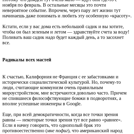
ноября по февраль. В остальные месяцы это почти
невероятное событие. Впрочем, через пару лет жизни тут
начинаешь даже понимать и любить эту особенную «красоту».
Кстати, если у вас дома есть небольшой садик и вы хотите,
чтобы он был зеленым и летом — здравствуйте счета за воду!
Поливать ваш садик надо будет каждый день, а то засохнет
все.
Радикалы всех мастей
К счастью, Калифорния не Франция с ее забастовками и
исторически социалистической культурой. Но, почему-то
люди, считающие коммунизм очень правильным
мироустройством, мне встречаются довольно часто. Причем
не спившиеся философствующие бомжи в подворотнях, а
вполне успешные инженеры в Google.
Еще, при всей демократичности, когда все точки зрения
равны — некоторые точки зрения тут все равно «равнее».
Если я начну говорить, что однополый брак это
противоестественно (
мне пофиг
), что американский народ