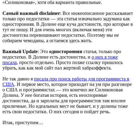
«Силиконовая», хотя оба варианта правильные.
Самый важный disclaimer
: Все нижеописанное рассказывает
только про недостатки — эта статья изначально задумана как
односторонняя. В Долине еще куча достоинств, про которые я
тут не пишу. И для очень многих (включая меня) эти
достоинтсва перевешивают недостатки. Поэтому мы не
собираем чемоданы, а остаемся здесь жить.
Важный Update
: Это
односторонняя
статья, только про
недостатки. В Долине есть достоинства, и
о них я тоже
писала
, просто отдельно. Просто позже ссылку пришлось
убрать, как как мой сайт пал жертвой хабраэффекта.
Не так давно я
писала про поиск работы для программиста в
США
. И первое место, которое приходит на ум при разговоре
о США и программистах — это конечно же Силиконовая
Долина. У нее богатая история, есть неоспоримые
достоинства, да и зарплаты для программистов там вполне
приличные. Но идеальных мест не бывает, и у долины тоже
есть свои недостатки. О них сегодня и пойдет речь.
Итак, приступим…