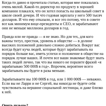
Когда-то давно я прочитала статью, которая мне показалась
очень милой. Какой-то директор по продукту в хорошей
компании плакался, что он хотел попасть на школьный совет в
школе своей дочери. И что годовая зарплата у него 500 тысяч
долларов. И что ему отказали, и все это потому, что в совете
все как минимум вице-президенты и CEO, и зарабатывают
они не меньше миллиона долларов в год.
Правда или не правда — я не знаю. Но для тех, для кого
важны титул, престиж, уровень в обществе — в долине
высоких положений довольно сложно добиться. Вокруг вас
всегда будет куча людей, которые будут зарабатывать на
порядок больше вас, иметь успехи и положение в обществе на
порядок лучше ваших. И почти все ваши знакомые будут знать
таких людей лично, так что вы никого не поразите фразой «я
зарабатываю 500 000$ в год». Впрочем, вероятнее всего
зарабатывать вы будете в разы меньше.
Зарабатываете вы 100 000$ в год, или 1 000 000$ — неважно.
Если вы не Ларри и не Сергей, вы никогда не будете себя
чувствовать на вершине социальной лестницы, и даже близко
к ней.
Опять пузырь?