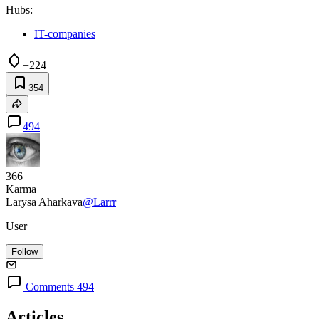
Hubs:
IT-companies
+224
354
494
366
Karma
Larysa Aharkava
@Larrr
User
Follow
Comments 494
Articles