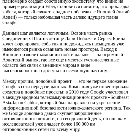
планомерно создает собственную экосистему, что видно на
примере реализации Fiber, становится понятно, что прокладка
кабеля, который свяжет западное побережье с Японией (читай
Азией) — только небольшая часть далеко идущего плана
Google.
Данный шаг является логичным. Освоив часть рынка
Соединенных Штатов детище Лари Пейджа и Сергея Брина
хочет форсировать события и не дожидаясь насыщения уже
имеющегося рынка осваивать новые просторы. Выход к
Японии позволит компании пойти дальше — на огромный
Азиатский рынок, где все еще имеются густонаселенные
области без связи с внешним миром в виде
высокоскоростного доступа во всемирную паутину.
Между прочим, подобный проект — это не первое вложение
Google в сети передачи данных. Компания уже инвестировала
средства в подобные проекты: в 2010 году Google участвовал
в международном телекоммуникационном проекте «Southeast
Asia-Japan Cable», который был направлен на укрепление
информационной безопасности южно-азиатского региона. Так
же Goolge довольно давно скупает заброшенные
оптоволоконные линии и, на сегодняшний день, по оценкам
исследователей уже владеет более 160 000 км
оптоволоконных сетей по всему миру.