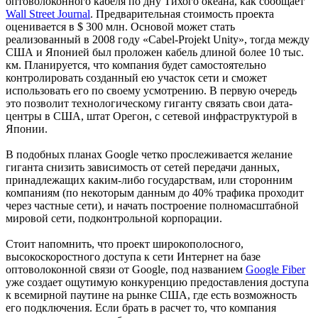
оптоволоконного кабеля по дну Тихого океана, как сообщает
Wall Street Journal
. Предварительная стоимость проекта
оценивается в $ 300 млн. Основой может стать
реализованный в 2008 году «Cabel-Projekt Unity», тогда между
США и Японией был проложен кабель длиной более 10 тыс.
км. Планируется, что компания будет самостоятельно
контролировать созданный ею участок сети и сможет
использовать его по своему усмотрению. В первую очередь
это позволит технологическому гиганту связать свои дата-
центры в США, штат Орегон, с сетевой инфраструктурой в
Японии.
В подобных планах Google четко прослеживается желание
гиганта снизить зависимость от сетей передачи данных,
принадлежащих каким-либо государствам, или сторонним
компаниям (по некоторым данным до 40% трафика проходит
через частные сети), и начать построение полномасштабной
мировой сети, подконтрольной корпорации.
Стоит напомнить, что проект широкополосного,
высокоскоростного доступа к сети Интернет на базе
оптоволоконной связи от Google, под названием
Google Fiber
уже создает ощутимую конкуренцию предоставления доступа
к всемирной паутине на рынке США, где есть возможность
его подключения. Если брать в расчет то, что компания