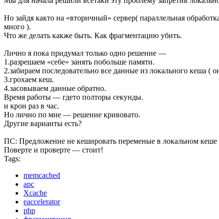
Мы для начала решили всетаки эту проблему запретив локально
Но зайдя както на «вторичный» сервер( параллельная обработк
много ).
Что же делать какже быть. Как фрагментацию убить.
Лично я пока придумал только одно решение —
1.разрешаем «себе» занять побольше памяти.
2.забираем последовательно все данные из локального кеша ( он
3.грохаем кеш.
4.засовываем данные обратно.
Время работы — гдето полторы секунды.
и крон раз в час.
Но лично по мне — решение кривовато.
Другие варианты есть?
ПС: Предложение не кешировать переменые в локальном кеше 
Поверте и проверте — стоит!
Tags:
memcached
apc
Xcache
eaccelerator
php