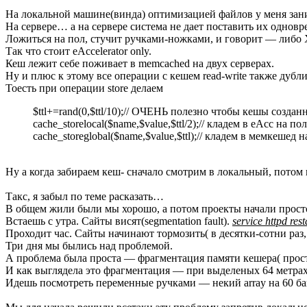
На локальной машине(винда) оптимизацией файлов у меня заним
На сервере… а на сервере система не дает поставить их одновр
Ложиться на пол, стучит ручками-ножками, и говорит — либо 
Так что стоит eAccelerator only.
Кеш лежит себе поживает в memcached на двух серверах.
Ну и плюс к этому все операции с кешем read-write также дубл
Тоесть при операции store делаем
$ttl+=rand(0,$ttl/10);// ОЧЕНЬ полезно чтобы кешы созда
cache_storelocal($name,$value,$ttl/2);// кладем в eAcc на
cache_storeglobal($name,$value,$ttl);// кладем в мемкешед н
Ну а когда забираем кеш- сначало смотрим в локальный, потом
Такс, я забыл по теме расказать…
В общем жили были мы хорошо, а потом проекты начали прост
Встаешь с утра. Сайты висят(segmentation fault).
service httpd rest
Проходит час. Сайты начинают тормозить( в десятки-сотни раз,
Три дня мы былись над проблемой.
А проблема была проста — фрагментация памяти кешера( прос
И как выглядела это фрагментация — при выделеных 64 метра
Идешь посмотреть переменные ручками — некий array на 60 бай