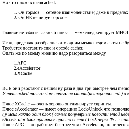
Но что плохо в memcached.
1. Он тормоз — сетевое взаимодействие( даже в пределах 
2. Он НЕ кеширует opcode
Главное не забыть главный плюс — мемкешед кеширует МН
Итак, вроде как разобрались что одним мемкешедом сыты не бу
Требуется поставить еще и opcode cacher.
Опять же по моему мнению надо разорваться между
1.APC
2.eAccelerator
3.XCache
ВСЕ они работают с кешем ну раза в два-три быстрее чем memc
У memcached только store ничего не стоит(асинхронность?) а
Плюс XCache — очень хорошо оптимизирует скрипты.
Плюс eAccelerator — имеет операцию Lock\Unlock что позволя
( у меня както один блок ( самые популярные новости этой нед
eAccelerator блок пришлось просто снять ( Lock через ФС я с
Плюс APC — он работает быстрее чем eAccelerator, но ничего «