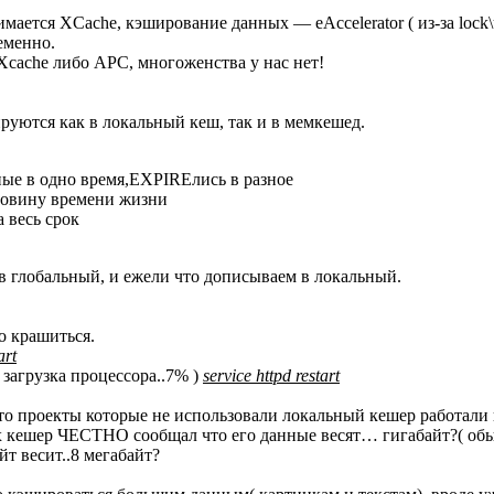
ается XCache, кэширование данных — eAccelerator ( из-за lock\u
еменно.
Xcache либо APC, многоженства у нас нет!
ируются как в локальный кеш, так и в мемкешед.
нные в одно время,EXPIREлись в разное
 половину времени жизни
а весь срок
 в глобальный, и ежели что дописываем в локальный.
о крашиться.
art
 загрузка процессора..7% )
service httpd restart
то проекты которые не использовали локальный кешер работал
х кешер ЧЕСТНО сообщал что его данные весят… гигабайт?( обы
т весит..8 мегабайт?