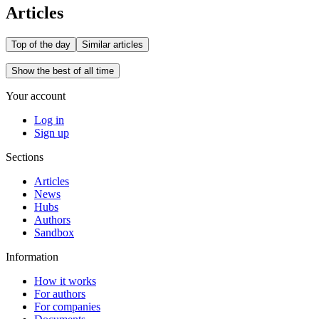
Articles
Top of the day
Similar articles
Show the best of all time
Your account
Log in
Sign up
Sections
Articles
News
Hubs
Authors
Sandbox
Information
How it works
For authors
For companies