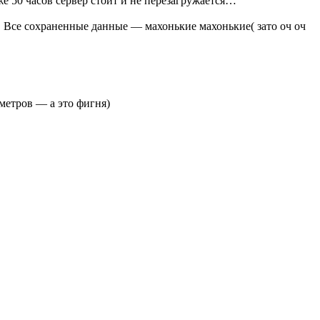
е 50 часов сервер стоит и не перезагружается…
. Все сохраненные данные — махонькие махонькие( зато оч оч
 метров — а это фигня)