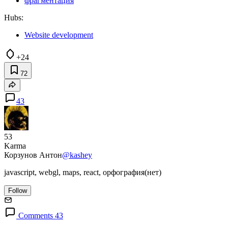
фрагментация
Hubs:
Website development
+24
72
43
53
Karma
Корзунов Антон
@kashey
javascript, webgl, maps, react, орфография(нет)
Follow
Comments 43