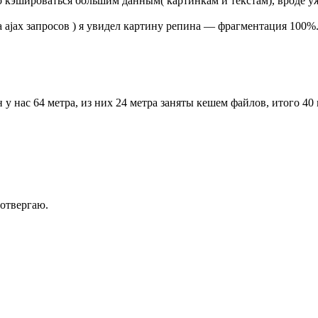
 кэшироваться большим данным( картинкам и текстам), вроде уж
а ajax запросов ) я увидел картину репина — фрагментация 100%
 у нас 64 метра, из них 24 метра заняты кешем файлов, итого 40
отвергаю.