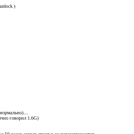
nlock )
и нормально)…
чно говорил 1.6G)