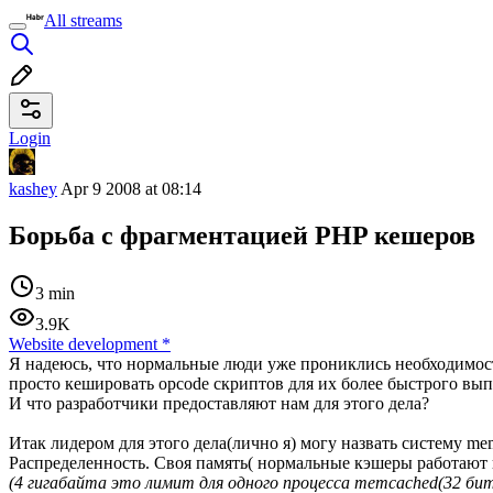
All streams
Login
kashey
Apr 9 2008 at 08:14
Борьба с фрагментацией PHP кешеров
3 min
3.9K
Website development
*
Я надеюсь, что нормальные люди уже прониклись необходимост
просто кешировать opcode скриптов для их более быстрого вы
И что разработчики предоставляют нам для этого дела?
Итак лидером для этого дела(лично я) могу назвать систему me
Распределенность. Своя память( нормальные кэшеры работают в s
(4 гигабайта это лимит для одного процесса memcached(32 бит 