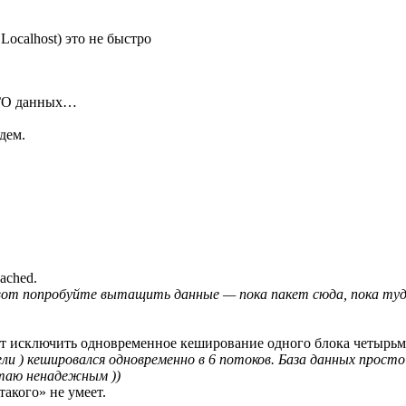
Localhost) это не быстро
ОГО данных…
дем.
ached.
 вот попробуйте вытащить данные — пока пакет сюда, пока туда
ет исключить одновременное кеширование одного блока четырьм
ели ) кешировался одновременно в 6 потоков. База данных прост
читаю ненадежным ))
такого» не умеет.